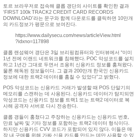
토르 브라우저로 접속해 클롭 갱단의 사이트를 확인한 결과
‘FIRST 100k TRACK2 CREDIT CARD RECORDS
DOWNLOAD’라는 문구와 함께 다운로드를 클릭하면 10만개
의 카드정보가 평문으로 보여진다.
https://www.dailysecu.com/news/articleView.html
?idxno=117898
클롭 랜섬웨어 갱단은 3일 브리핑컴퓨터와 인터뷰에서 “이미
1년 전에 이랜드 네트워크를 침해했다. POC 악성코드를 설치
하고 1년간 그대로 두면서 조용히 신용카드 정보를 훔쳐왔다.
물론 해독된 정보들이다. 그 결과 200만개 한국인 신용카드
정보에 대한 트랙2 데이터를 훔칠 수 있었다”고 밝혔다.
POS 악성코드는 신용카드 거래가 발생할 때 POS 단말기의
메모리를 스캔하는 데 사용된다. 신용카드 데이터가 탐지되면
악성코드는 신용카드 정보를 트랙1 또는 트랙2 데이터로 복
사해 공격자 서버로 다시 전송한다.
클롭 갱들이 훔쳤다고 주장하는 신용카드는 신용카드 번호,
만료 날짜 및 기타 정보를 포함하는 트랙2 데이터 형식이다.
하지만 신용카드 CVV 코드가 포함되어 있지 않다. 이들은 매
장 내 구매를 위해 가짜 신용 카드를 만드는 데만 사용할 수 있