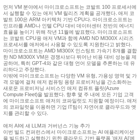
먼저 VM 분야에서 마이크로소프트는 코발트 100 프로세서에
서 실행할 수 있는 애저 VM 릴리즈 계획을 공개했다. 애저 코
발트 100은 ARM 아키텍처 기반 CPU다. 마이크로소프트는
인프라를 AMD나 인텔 CPU 대비 데이터센터 전반의 에너지
효율을 높이기 위해 작년 11월에 발표했다. 마이크로소프트
는 코발트 CPU용 애저 VM과 함께 AMD ND MI300X 시리즈
프로세서를 애저에서 사용할 수 있도록 지원한다고 밝혔다.
마이크로소프트는 AMD MI300X 인스팅트 가속기 8개를 결합
한 ND MI300X VM은 경쟁사보다 뛰어난 비용 대비 성능을 제
공하며, 특히 GPT-4와 같은 대형 언어 모델을 추론하는 데 유
리하다고 주장했다.
이밖에 마이크로소프트는 다양한 VM 유형, 가용성 영역 및 가
격 모델에 걸쳐 애저 컴퓨팅 용량 프로비저닝을 간소화하는
새로운 프로비저닝 서비스인 애저 컴퓨트 플릿(Azure
Compute Fleet)을 발표했다. 향후 몇 주 내에 모든 기업 고객
에 마이크로소프트 애저의 코파일럿도 지원할 예정이다. 애저
의 코파일럿을 이용하면 기업 IT팀이 자연어로 클라우드와 엣
지를 관리할 수 있다.
애저 AI에 새 LLM과 거버넌스 기능 추가
이번 빌드 컨퍼런스에서 마이크로소프트는 AI 애플리케이션
을 빌드하고 실행하기 위한 클라우드 기반 플랫폼 '애저 AI'에