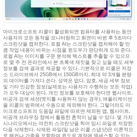
마이크로소프트 리콜이 활성화되면 컴퓨터를 사용하는 동안
사용자의 모든 동작을 모니터링하고 화면이 바뀐 후 5초마다
스크린샷을 캡처한다. 로컬 AI는 스크린샷을 캡처해야 할 만
큼 작업 내용이 바뀌는 시점을 윈도우가 판단하게 도와 준다.
로컬 AI는 이미지를 구문 분석해 텍스트를 추출할 수 있으므
로 몇 주 전 온라인에서 본 초록색 재킷을 찾고 싶을 때도 세부
정보를 검색 결과로 제공할 수 있다. 기본적으로 리콜은 저장
소 드라이브에서 25GB에서 150GB까지, 최대 약 3개월 분량
의 데이터를 가져다 쓴다. 성역은 없다. 암호, 세금 세부 정보
및 기타 민감한 정보(실제로는 사용자가 수행하는 모든 작업)
가 모두 대상이 된다. 개인 정보를 보호해야 한다면 웹사이트,
비공개 검색 세션(엣지를 사용하지 않는 경우), 애플리케이션
을 리콜의 범위에서 수동으로 제외해야 한다. 그렇더라도 마
이크로소프트의 도움말 파일에 따르면 제외된 앱, 웹사이트,
비공개 브라우징 창에서 활동한 흔적이 남을 수 있다. 몇 가지
시나리오에서는 여전히 스크린샷을 찍어 임시 파일로 저장한
다음 삭제한다. 삭제된 파일(및 남은 리콜 스냅샷)은 이론적으
로 해커나 가족을 포함하여 윈도우 계정에 액세스할 수 있는