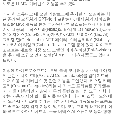
새로운 LLM과 거버넌스 기능을 추가했다.
애저 AI 스튜디오 내 모델 카탈로그에 추가된 새 모델에는 최
근 공개된 오픈AI의 GPT-4o가 포함된다. 애저 AI의 서비스형
모델(MaaS) 제품을 통해 추가된 다른 모델로는 현재 미리 보
기로 제공되는 닉스트라(Nixtla)의 타임젠-1(TimeGen-1)과 코
어42 자이스(Core42 JAIS)가 있다. AI21, 브리아 AI(Bria AI),
그리텔 랩(Gretel Labs), NTT 데이터, 스테빌리티AI(Stability
AI), 코히어 리랭크(Cohere Rerank) 모델 등이 있다. 마이크로
소프트는 새로운 다중 모드 모델인 파이-3-비전(Phi-3-vision)
을 추가해 소규모 언어 모델(SLM)의 파이-3 제품군도 업데이
트했다.
이밖에 마이크로소프트는 모델 출력 모니터링 시스템인 애저
AI 콘텐츠 세이프티(Azure AI Content Safety)를 업데이트해
애저 AI용 새 거버넌스 및 안전 기능을 도입했다. 커스텀 카테
고리(Custom Categories)라는 새 기능도 프리뷰로 공개했는
데, 이를 이용하면 개발자가 특정 콘텐츠 필터링 요구 사항에
맞는 사용자 지정 필터를 만들 수 있다. 애저 AI 스튜디오와 애
저 오픈AI 서비스에 추가된 다른 거버넌스 기능으로는 프롬프
트 쉴드와 접지 감지 기능이 있으며, 모두 프리뷰 버전이다. 이
와 별도로 아마존 베드락, 구글 버텍스 AI 스튜디오 등과 경쟁