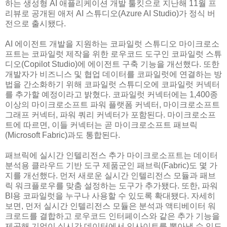
하는 생성형 AI 애플리케이션 개발 툴킷으로 지난해 11월 프
리뷰로 공개된 애저 AI 스튜디오(Azure AI Studio)가 정식 버
전으로 출시됐다.
AI 에이전트 개발을 지원하는 코파일럿 스튜디오 마이크로소
프트는 코파일럿 제작을 위한 로우코드 도구인 코파일럿 스튜
디오(Copilot Studio)에 에이전트 구축 기능을 개선했다. 또한
개발자가 비즈니스 및 협업 데이터를 코파일럿에 연결하는 방
법을 간소화하기 위해 코파일럿 스튜디오에 코파일럿 커넥터
를 추가할 예정이라고 밝혔다. 코파일럿 커넥터에는 1,400종
이상의 마이크로소프트 파워 플랫폼 커넥터, 마이크로소프트
그래프 커넥터, 파워 쿼리 커넥터가 포함된다. 마이크로소프
트에 따르면, 이들 커넥터는 곧 마이크로소프트 패브릭
(Microsoft Fabric)과도 통합된다.
패브릭에 실시간 인텔리전스 추가 마이크로소프트는 데이터
분석용 클라우드 기반 도구 제품군인 패브릭(Fabric)도 몇 가
지를 개선했다. 먼저 새로운 실시간 인텔리전스 모듈과 패브
릭 워크플로우를 맞춤 설정하는 도구가 추가됐다. 또한, 파워
BI용 코파일럿을 누구나 사용할 수 있도록 확대됐다. 자세히
보면, 먼저 실시간 인텔리전스 모듈은 분석과 액티베이터 워
크로드를 결합하고 로우코드 인터페이스와 같은 추가 기능을
제공해 기업이 실시간 데이터에서 인사이트를 뽑아낼 수 있도