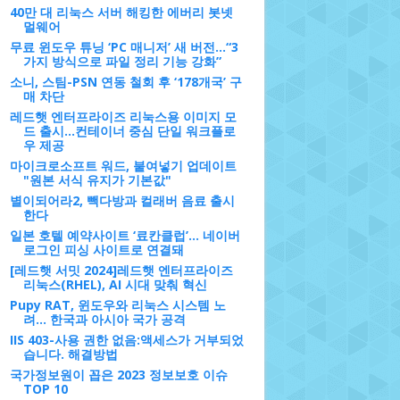
40만 대 리눅스 서버 해킹한 에버리 봇넷
멀웨어
무료 윈도우 튜닝 ‘PC 매니저’ 새 버전…“3
가지 방식으로 파일 정리 기능 강화”
소니, 스팀-PSN 연동 철회 후 ‘178개국’ 구
매 차단
레드햇 엔터프라이즈 리눅스용 이미지 모
드 출시...컨테이너 중심 단일 워크플로
우 제공
마이크로소프트 워드, 붙여넣기 업데이트
"원본 서식 유지가 기본값"
별이되어라2, 빽다방과 컬래버 음료 출시
한다
일본 호텔 예약사이트 ‘료칸클럽’... 네이버
로그인 피싱 사이트로 연결돼
[레드햇 서밋 2024]레드햇 엔터프라이즈
리눅스(RHEL), AI 시대 맞춰 혁신
Pupy RAT, 윈도우와 리눅스 시스템 노
려... 한국과 아시아 국가 공격
IIS 403-사용 권한 없음:액세스가 거부되었
습니다. 해결방법
국가정보원이 꼽은 2023 정보보호 이슈
TOP 10