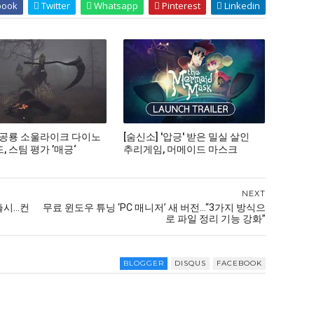
book
Twitter
Whatsapp
Pinterest
Linkedin
 공룡 소울라이크 다이노
[숨신소] '압긍' 받은 밀실 살인
 스팀 평가 ’매긍‘
추리게임, 머메이드 마스크
NEXT
...컨
무료 윈도우 튜닝 ‘PC 매니저’ 새 버전…“3가지 방식으
로 파일 정리 기능 강화”
BLOGGER
DISQUS
FACEBOOK