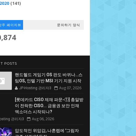
2020
(141)
난주 페이지뷰
문의하기 양식
0,874
T POSTS
핸드헬드 게임기 OS 판도 바뀌나…스
팀OS, 인텔 기반 MSI 기기 지원 시작
Aug 07, 2026
JP-Hosting 관리자3
[롯데카드 CISO 제재 파문-①] 총알받
이 전락한 CISO... 금융권 보안 인재
엑소더스 시작되나?
Aug 06, 2026
Hosting 관리자3
압도적인 위압감, 나혼렙에 '그림자