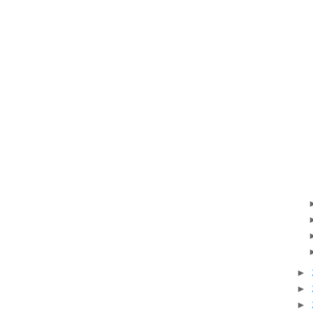
►
►
►