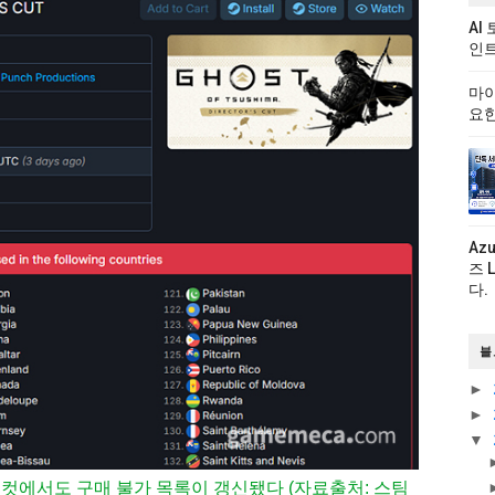
AI
인트
마이
요한
Az
즈 
다.
블
►
►
▼
 컷에서도 구매 불가 목록이 갱신됐다 (자료출처: 스팀