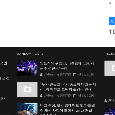
►
지
1
RANDOM POSTS
RECEN
 포인
압도적인 위압감, 나혼렙에 '그림자
군주 성진우' 등장
Jul 30, 2026
JP-Hosting 관리자3
쇄신 선
“누가 만들었나”가 중요하지 않은 세
상…에이전트 코딩의 끝없는 연쇄
Jul 29, 2026
JP-Hosting 관리자3
클라우드
JP-
버그 수정, 보안 업데이트 및 하드웨
어 개선 사항이 포함된 Linux 커널