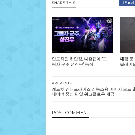
Face
SHARE THIS:
압도적인 위압감, 나혼렙에 '그
대검 문
림자 군주 성진우' 등장
블레이드,
PREVIOUS
레드햇 엔터프라이즈 리눅스용 이미지 모드 출시
테이너 중심 단일 워크플로우 제공
POST
COMMENT