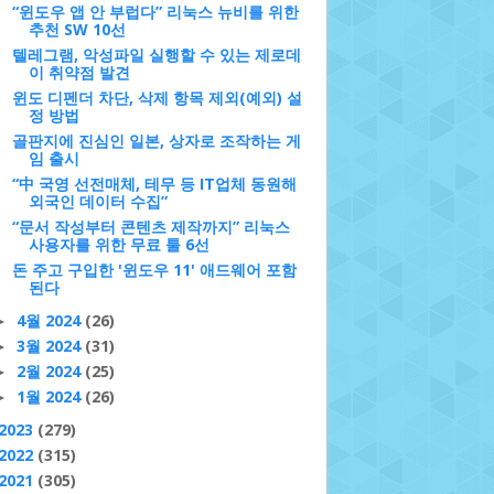
“윈도우 앱 안 부럽다” 리눅스 뉴비를 위한
추천 SW 10선
텔레그램, 악성파일 실행할 수 있는 제로데
이 취약점 발견
윈도 디펜더 차단, 삭제 항목 제외(예외) 설
정 방법
골판지에 진심인 일본, 상자로 조작하는 게
임 출시
“中 국영 선전매체, 테무 등 IT업체 동원해
외국인 데이터 수집”
“문서 작성부터 콘텐츠 제작까지” 리눅스
사용자를 위한 무료 툴 6선
돈 주고 구입한 '윈도우 11' 애드웨어 포함
된다
4월 2024
(26)
►
3월 2024
(31)
►
2월 2024
(25)
►
1월 2024
(26)
►
2023
(279)
2022
(315)
2021
(305)