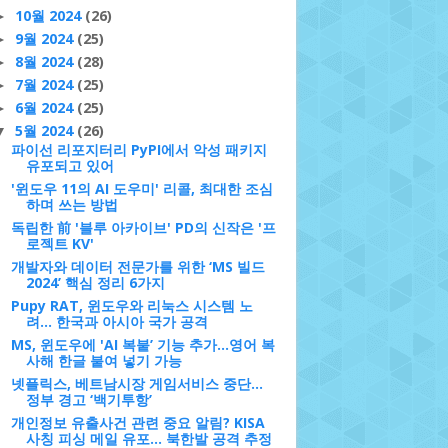
10월 2024
(26)
►
9월 2024
(25)
►
8월 2024
(28)
►
7월 2024
(25)
►
6월 2024
(25)
►
5월 2024
(26)
▼
파이선 리포지터리 PyPI에서 악성 패키지
유포되고 있어
'윈도우 11의 AI 도우미' 리콜, 최대한 조심
하며 쓰는 방법
독립한 前 '블루 아카이브' PD의 신작은 '프
로젝트 KV'
개발자와 데이터 전문가를 위한 ‘MS 빌드
2024’ 핵심 정리 6가지
Pupy RAT, 윈도우와 리눅스 시스템 노
려... 한국과 아시아 국가 공격
MS, 윈도우에 'AI 복붙’ 기능 추가...영어 복
사해 한글 붙여 넣기 가능
넷플릭스, 베트남시장 게임서비스 중단…
정부 경고 ‘백기투항’
개인정보 유출사건 관련 중요 알림? KISA
사칭 피싱 메일 유포... 북한발 공격 추정