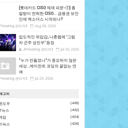
[롯데카드 CISO 제재 파문-①] 총
알받이 전락한 CISO... 금융권 보안
인재 엑소더스 시작되나?
Aug 06, 2026
P-Hosting 관리자3
압도적인 위압감, 나혼렙에 '그림
자 군주 성진우' 등장
Jul 30, 2026
JP-Hosting 관리자3
“누가 만들었나”가 중요하지 않은
세상…에이전트 코딩의 끝없는 연
쇄
Jul 29, 2026
P-Hosting 관리자3
테고리
(449)
윈도우
(442)
IT뉴스
(434)
게임
(426)
리눅스