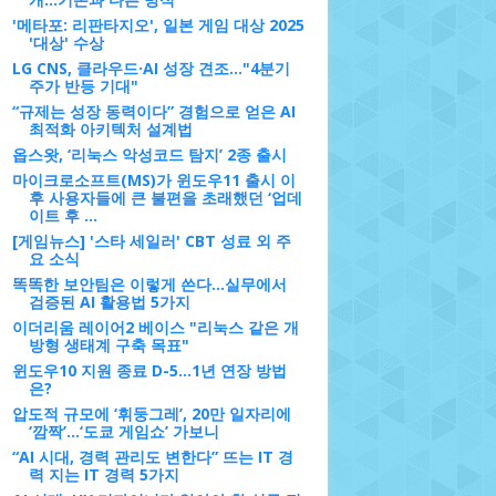
'메타포: 리판타지오', 일본 게임 대상 2025
'대상' 수상
LG CNS, 클라우드·AI 성장 견조…"4분기
주가 반등 기대"
“규제는 성장 동력이다” 경험으로 얻은 AI
최적화 아키텍처 설계법
옵스왓, ‘리눅스 악성코드 탐지’ 2종 출시
마이크로소프트(MS)가 윈도우11 출시 이
후 사용자들에 큰 불편을 초래했던 ‘업데
이트 후 ...
[게임뉴스] '스타 세일러' CBT 성료 외 주
요 소식
똑똑한 보안팀은 이렇게 쓴다…실무에서
검증된 AI 활용법 5가지
이더리움 레이어2 베이스 "리눅스 같은 개
방형 생태계 구축 목표"
윈도우10 지원 종료 D-5…1년 연장 방법
은?
압도적 규모에 ‘휘둥그레’, 20만 일자리에
‘깜짝’…‘도쿄 게임쇼’ 가보니
“AI 시대, 경력 관리도 변한다” 뜨는 IT 경
력 지는 IT 경력 5가지