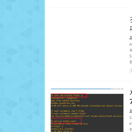
A
옥
현
i
하