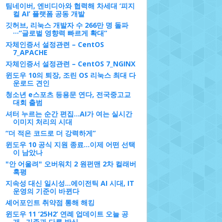
팀네이버, 엔비디아와 협력해 차세대 ‘피지
컬 AI’ 플랫폼 공동 개발
깃허브, 리눅스 개발자 수 266만 명 돌파
···”글로벌 영향력 빠르게 확대”
자체인증서 설정관련 – CentOS
7_APACHE
자체인증서 설정관련 – CentOS 7_NGINX
윈도우 10의 퇴장, 조린 OS 리눅스 최대 다
운로드 견인
청소년 e스포츠 등용문 연다, 전국중고교
대회 출범
셔터 누르는 순간 편집…AI가 여는 실시간
이미지 처리의 시대
“더 적은 코드로 더 강력하게”
윈도우 10 공식 지원 종료…이제 어떤 선택
이 남았나
"안 어울려" 오버워치 2 원펀맨 2차 컬래버
혹평
지속성 대신 일시성…에이전틱 AI 시대, IT
운영의 기준이 바뀐다
셰어포인트 취약점 통해 해킹
윈도우 11 ‘25H2’ 연례 업데이트 오늘 공
개…기존과 다른 방식