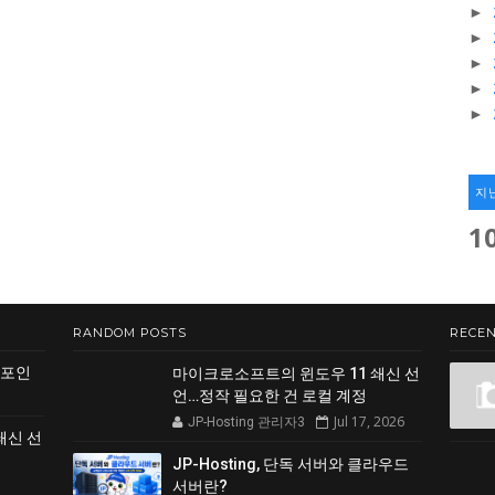
►
►
►
►
►
지
1
RANDOM POSTS
RECEN
 포인
마이크로소프트의 윈도우 11 쇄신 선
언…정작 필요한 건 로컬 계정
Jul 17, 2026
JP-Hosting 관리자3
쇄신 선
JP-Hosting, 단독 서버와 클라우드
서버란?