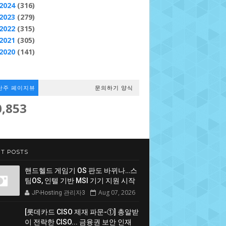
2024
(316)
2023
(279)
2022
(315)
2021
(305)
2020
(141)
난주 페이지뷰
문의하기 양식
0,853
T POSTS
핸드헬드 게임기 OS 판도 바뀌나…스
팀OS, 인텔 기반 MSI 기기 지원 시작
Aug 07, 2026
JP-Hosting 관리자3
[롯데카드 CISO 제재 파문-①] 총알받
이 전락한 CISO... 금융권 보안 인재