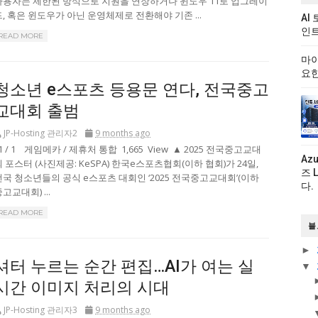
사용자는 제한된 방식으로 지원을 연장하거나 윈도우 11로 업그레이
드, 혹은 윈도우가 아닌 운영체제로 전환해야 기존 ...
AI
인트
READ MORE
마이
요한
청소년 e스포츠 등용문 연다, 전국중고
교대회 출범
JP-Hosting 관리자2
9 months ago
 / 1 게임메카 / 제휴처 통합 1,665 View ▲ 2025 전국중고교대
Az
회 포스터 (사진제공: KeSPA) 한국e스포츠협회(이하 협회)가 24일,
즈 
전국 청소년들의 공식 e스포츠 대회인 ‘2025 전국중고교대회’(이하
다.
고교대회) ...
READ MORE
블
►
셔터 누르는 순간 편집…AI가 여는 실
▼
시간 이미지 처리의 시대
JP-Hosting 관리자3
9 months ago