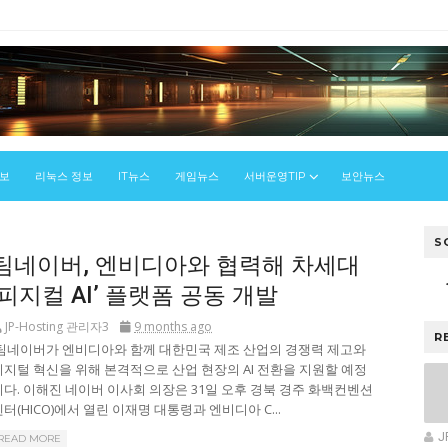
정보
리눅스 정보
IT뉴스
게임뉴스
서버운영TIP
보안뉴스
S
팀네이버, 엔비디아와 협력해 차세대
‘피지컬 AI’ 플랫폼 공동 개발
JP-Hosting 관리자3
9 months ago
R
팀네이버가 엔비디아와 함께 대한민국 제조 산업의 경쟁력 제고와
디지털 혁신을 위해 본격적으로 산업 현장의 AI 전환을 지원할 예정
이다. 이해진 네이버 이사회 의장은 31일 오후 경북 경주 화백컨벤션
센터(HICO)에서 열린 이재명 대통령과 엔비디아 C...
J
READ MORE