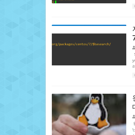
S
y
러