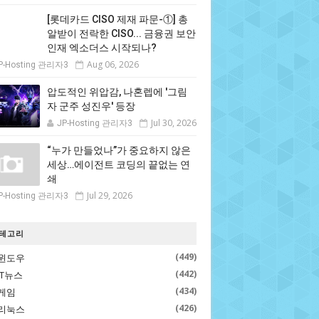
[롯데카드 CISO 제재 파문-①] 총
알받이 전락한 CISO... 금융권 보안
인재 엑소더스 시작되나?
Aug 06, 2026
P-Hosting 관리자3
압도적인 위압감, 나혼렙에 '그림
자 군주 성진우' 등장
Jul 30, 2026
JP-Hosting 관리자3
“누가 만들었나”가 중요하지 않은
세상…에이전트 코딩의 끝없는 연
쇄
Jul 29, 2026
P-Hosting 관리자3
테고리
(449)
윈도우
(442)
IT뉴스
(434)
게임
(426)
리눅스