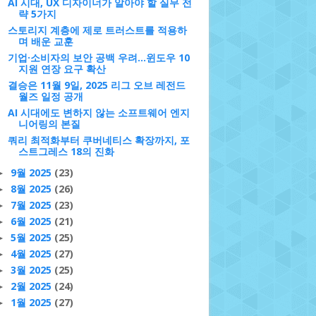
AI 시대, UX 디자이너가 알아야 할 실무 전
략 5가지
스토리지 계층에 제로 트러스트를 적용하
며 배운 교훈
기업·소비자의 보안 공백 우려…윈도우 10
지원 연장 요구 확산
결승은 11월 9일, 2025 리그 오브 레전드
월즈 일정 공개
AI 시대에도 변하지 않는 소프트웨어 엔지
니어링의 본질
쿼리 최적화부터 쿠버네티스 확장까지, 포
스트그레스 18의 진화
9월 2025
(23)
►
8월 2025
(26)
►
7월 2025
(23)
►
6월 2025
(21)
►
5월 2025
(25)
►
4월 2025
(27)
►
3월 2025
(25)
►
2월 2025
(24)
►
1월 2025
(27)
►