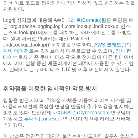
인 바이트 코드를 정지하거나 재시작하지 않고 변경하는 것을
지원한다.
Log4j 취약점에 대응해 AWS
코레토(Corretto)팀
은 로딩된 모
든 ‘org.apache.logging.log4j.core.lookup.JndiLookup’ 인스
턴스의 lookup() 메서드를 패치하는 자바 에이전트를 개발했
다. 원격 서버로 연결하는 대신 ‘Patched
JndiLookup::lookup()’ 문자열을 반환한다.
AWS 코레토팀의
자바 에이전트
는 깃허브에서 다운로드할 수 있으며,
임시 컨
테이너
로서 기존 쿠버네티스 팟으로 전개되어 다른 컨테이너
에서 이미 실행 중인 애플리케이션 패치에 사용할 수 있다. 임
시 컨테이너는 쿠버네티스 1.16 및 이후 버전에서 지원된다.
취약점을 이용한 임시적인 악용 방지
영향을 받은 서버의 취약점 자체를 이용해 라이브 시스템 및
애플리케이션에 특정한 변경을 만들어 추가 악용을 방지하는
방법도 있다. 보안업체
사이버리즌(Cybereaseon)
연구팀이
개발하고
루나섹(LunaSec)
연구팀이 개선해 라이브 서버에
공개했다.
이 방법은 전면적인 패치가 불가능한 서드파티 솔루션 업체의