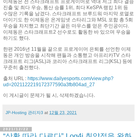
이제동은 전 스타크래프트 프로게이머로 역대 저그 최다 결승
진출 및 최다 우승, 통산 승률 1위, 최다 KeSPA 랭킹 1위 등
수많은 기록을 남겼다. 스타크래프트 브루드워 마지막 로열로
더이기도 한 이제동은 온게임넷 스타리그와 MSL 포함 총 5회
우승을 차지했고 최단기간 골든 마우스를 얻은 주인공이다.
이제동은 스타크래프트2 선수로도 활동한 바 있으며 우승을
하기도 했다.
한편 2016년 11월을 끝으로 프로게이머 은퇴를 선언한 이제
동은 개인 방송을 시작해 팬들과 소통했고 아프리카TV 스타
크래프트 리그(ASL)과 코리아 스타크래프트 리그(KSL) 등에
꾸준히 출전했다.
출처 URL :
https://www.dailyesports.com/view.php?
ud=2021122219172377590a3fb804ad_27
이 게시글이 문제가 될 시, 삭제하겠습니다.
JP-Hosting 관리자3
at
12월 23, 2021
2021/12/22
“상황 따라 다르다” Log4j 취약점을 완화