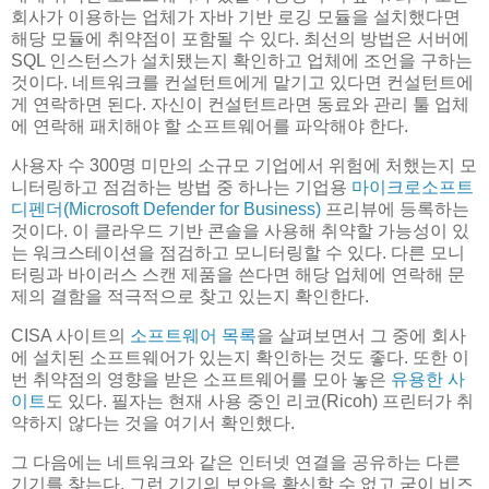
회사가 이용하는 업체가 자바 기반 로깅 모듈을 설치했다면
해당 모듈에 취약점이 포함될 수 있다. 최선의 방법은 서버에
SQL 인스턴스가 설치됐는지 확인하고 업체에 조언을 구하는
것이다. 네트워크를 컨설턴트에게 맡기고 있다면 컨설턴트에
게 연락하면 된다. 자신이 컨설턴트라면 동료와 관리 툴 업체
에 연락해 패치해야 할 소프트웨어를 파악해야 한다.
사용자 수 300명 미만의 소규모 기업에서 위험에 처했는지 모
니터링하고 점검하는 방법 중 하나는 기업용
마이크로소프트
디펜더(Microsoft Defender for Business)
프리뷰에 등록하는
것이다. 이 클라우드 기반 콘솔을 사용해 취약할 가능성이 있
는 워크스테이션을 점검하고 모니터링할 수 있다. 다른 모니
터링과 바이러스 스캔 제품을 쓴다면 해당 업체에 연락해 문
제의 결함을 적극적으로 찾고 있는지 확인한다.
CISA 사이트의
소프트웨어 목록
을 살펴보면서 그 중에 회사
에 설치된 소프트웨어가 있는지 확인하는 것도 좋다. 또한 이
번 취약점의 영향을 받은 소프트웨어를 모아 놓은
유용한 사
이트
도 있다. 필자는 현재 사용 중인 리코(Ricoh) 프린터가 취
약하지 않다는 것을 여기서 확인했다.
그 다음에는 네트워크와 같은 인터넷 연결을 공유하는 다른
기기를 찾는다. 그런 기기의 보안을 확신할 수 없고 굳이 비즈