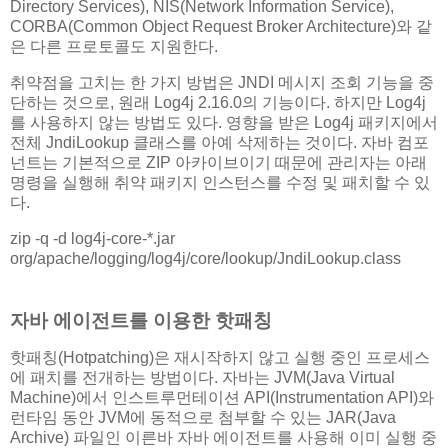
Directory Services), NIS(Network Information Service),
CORBA(Common Object Request Broker Architecture)와 같
은 다른 프로토콜도 지원한다.
취약점을 고치는 한 가지 방법은 JNDI 메시지 조회 기능을 중
단하는 것으로, 원래 Log4j 2.16.0의 기능이다. 하지만 Log4j
를 사용하지 않는 방법도 있다. 영향을 받은 Log4j 패키지에서
전체 JndiLookup 클래스를 아예 삭제하는 것이다. 자바 컴포
넌트는 기본적으로 ZIP 아카이브이기 때문에 관리자는 아래
명령을 실행해 취약 패키지 인스턴스를 수정 및 패치할 수 있
다.
zip -q -d log4j-core-*.jar
org/apache/logging/log4j/core/lookup/JndiLookup.class
자바 에이전트를 이용한 핫패칭
핫패칭(Hotpatching)은 재시작하지 않고 실행 중인 프로세스
에 패치를 전개하는 방법이다. 자바는 JVM(Java Virtual
Machine)에서 인스트루먼테이션 API(Instrumentation API)와
런타임 동안 JVM에 동적으로 첨부할 수 있는 JAR(Java
Archive) 파일인 이른바 자바 에이전트를 사용해 이미 실행 중