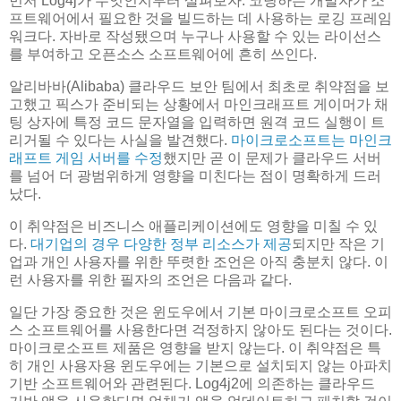
먼저 Log4j가 무엇인지부터 살펴보자. 코딩하는 개발자가 소
프트웨어에서 필요한 것을 빌드하는 데 사용하는 로깅 프레임
워크다. 자바로 작성됐으며 누구나 사용할 수 있는 라이선스
를 부여하고 오픈소스 소프트웨어에 흔히 쓰인다.
알리바바(Alibaba) 클라우드 보안 팀에서 최초로 취약점을 보
고했고 픽스가 준비되는 상황에서 마인크래프트 게이머가 채
팅 상자에 특정 코드 문자열을 입력하면 원격 코드 실행이 트
리거될 수 있다는 사실을 발견했다.
마이크로소프트는 마인크
래프트 게임 서버를 수정
했지만 곧 이 문제가 클라우드 서버
를 넘어 더 광범위하게 영향을 미친다는 점이 명확하게 드러
났다.
이 취약점은 비즈니스 애플리케이션에도 영향을 미칠 수 있
다.
대기업의 경우 다양한 정부 리소스가 제공
되지만 작은 기
업과 개인 사용자를 위한 뚜렷한 조언은 아직 충분치 않다. 이
런 사용자를 위한 필자의 조언은 다음과 같다.
일단 가장 중요한 것은 윈도우에서 기본 마이크로소프트 오피
스 소프트웨어를 사용한다면 걱정하지 않아도 된다는 것이다.
마이크로소프트 제품은 영향을 받지 않는다. 이 취약점은 특
히 개인 사용자용 윈도우에는 기본으로 설치되지 않는 아파치
기반 소프트웨어와 관련된다. Log4j2에 의존하는 클라우드