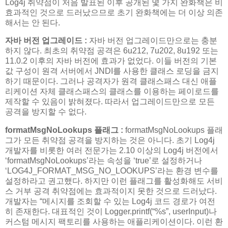
Log4j 취약점이 처음 발표된 이후 공개된 몇 가지 완화책은 비
효과적인 것으로 드러났으므로 초기 완화책에는 더 이상 의존
해서는 안 된다.
자바 버전 업그레이드 :
자바 버전 업그레이드만으로는 충분
하지 않다. 최초의 취약점 공격은 6u212, 7u202, 8u192 또는
11.0.2 이후의 자바 버전에 효과가 없었다. 이들 버전의 기본
값 구성이 원격 서버에서 JNDI를 사용한 클래스 로딩을 금지
하기 때문이다. 그러나 공격자가 원격 클래스패스 대신 애플
리케이션 자체 클래스패스의 클래스를 이용하는 페이로드를
제작할 수 있음이 밝혀졌다. 따라서 업그레이드만으로 모든
공격을 방지할 수 없다.
formatMsgNoLookups 플래그 :
formatMsgNoLookups 플래
그가 모든 취약점 공격을 방지하는 것은 아니다. 초기 Log4j
개발자를 비롯한 여러 전문가는 2.10 이상의 Log4j 버전에서
‘formatMsgNoLookups’라는 속성을 ‘true’로 설정하거나
‘LOG4J_FORMAT_MSG_NO_LOOKUPS’라는 환경 변수를
설정하라고 권고했다. 하지만 이런 플래그를 활성화해도 서비
스 거부 공격 취약점에는 효과적이지 못한 것으로 드러났다.
개발자는 “메시지를 조회할 수 있는 Log4j 코드 경로가 여전
히 존재한다. 대표적인 것이 Logger.printf(“%s”, userInput)나
커스텀 메시지 팩토리를 사용하는 애플리케이션이다. 이런 환