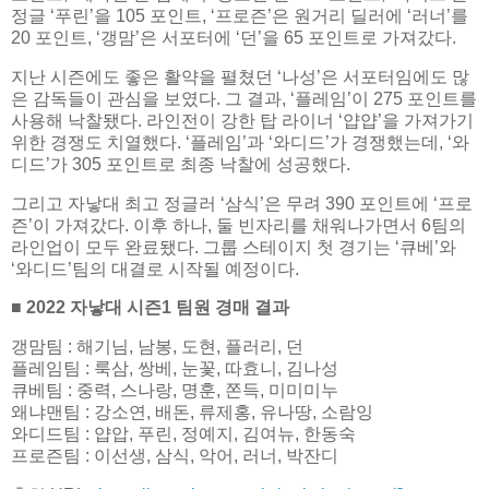
정글 ‘푸린’을 105 포인트, ‘프로즌’은 원거리 딜러에 ‘러너’를
20 포인트, ‘갱맘’은 서포터에 ‘던’을 65 포인트로 가져갔다.
지난 시즌에도 좋은 활약을 펼쳤던 ‘나성’은 서포터임에도 많
은 감독들이 관심을 보였다. 그 결과, ‘플레임’이 275 포인트를
사용해 낙찰됐다. 라인전이 강한 탑 라이너 ‘얍얍’을 가져가기
위한 경쟁도 치열했다. ‘플레임’과 ‘와디드’가 경쟁했는데, ‘와
디드’가 305 포인트로 최종 낙찰에 성공했다.
그리고 자낳대 최고 정글러 ‘삼식’은 무려 390 포인트에 ‘프로
즌’이 가져갔다. 이후 하나, 둘 빈자리를 채워나가면서 6팀의
라인업이 모두 완료됐다. 그룹 스테이지 첫 경기는 ‘큐베’와
‘와디드’팀의 대결로 시작될 예정이다.
■ 2022 자낳대 시즌1 팀원 경매 결과
갱맘팀 : 해기님, 남봉, 도현, 플러리, 던
플레임팀 : 룩삼, 쌍베, 눈꽃, 따효니, 김나성
큐베팀 : 중력, 스나랑, 명훈, 쫀득, 미미미누
왜냐맨팀 : 강소연, 배돈, 류제홍, 유나땅, 소람잉
와디드팀 : 얍압, 푸린, 정예지, 김여뉴, 한동숙
프로즌팀 : 이선생, 삼식, 악어, 러너, 박잔디