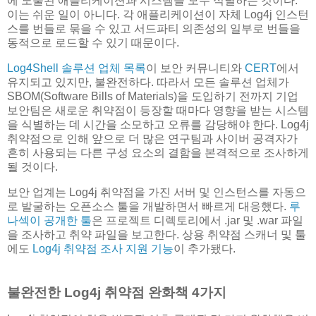
에 노출된 애플리케이션과 시스템을 모두 식별하는 것이다.
이는 쉬운 일이 아니다. 각 애플리케이션이 자체 Log4j 인스턴
스를 번들로 묶을 수 있고 서드파티 의존성의 일부로 번들을
동적으로 로드할 수 있기 때문이다.
Log4Shell 솔루션 업체 목록
이 보안 커뮤니티와
CERT
에서
유지되고 있지만, 불완전하다. 따라서 모든 솔루션 업체가
SBOM(Software Bills of Materials)을 도입하기 전까지 기업
보안팀은 새로운 취약점이 등장할 때마다 영향을 받는 시스템
을 식별하는 데 시간을 소모하고 오류를 감당해야 한다. Log4j
취약점으로 인해 앞으로 더 많은 연구팀과 사이버 공격자가
흔히 사용되는 다른 구성 요소의 결함을 본격적으로 조사하게
될 것이다.
보안 업계는 Log4j 취약점을 가진 서버 및 인스턴스를 자동으
로 발굴하는 오픈소스 툴을 개발하면서 빠르게 대응했다.
루
나섹이 공개한 툴
은 프로젝트 디렉토리에서 .jar 및 .war 파일
을 조사하고 취약 파일을 보고한다. 상용 취약점 스캐너 및 툴
에도
Log4j 취약점 조사 지원 기능
이 추가됐다.
불완전한 Log4j 취약점 완화책 4가지