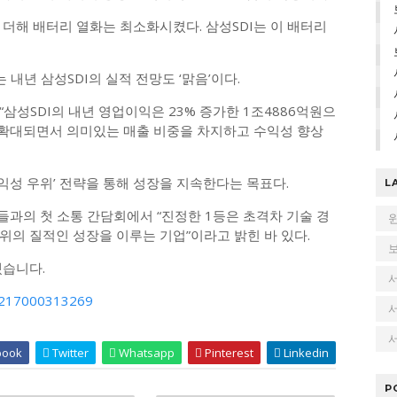
더해 배터리 열화는 최소화시켰다. 삼성SDI는 이 배터리
내년 삼성SDI의 실적 전망도 ‘맑음’이다.
삼성SDI의 내년 영업이익은 23% 증가한 1조4886억원으
가 확대되면서 의미있는 매출 비중을 차지하고 수익성 향상
수익성 우위’ 전략을 통해 성장을 지속한다는 목표다.
L
원들과의 첫 소통 간담회에서 “진정한 1등은 초격차 기술 경
위의 질적인 성장을 이루는 기업”이라고 밝힌 바 있다.
겠습니다.
11217000313269
서
book
Twitter
Whatsapp
Pinterest
Linkedin
P