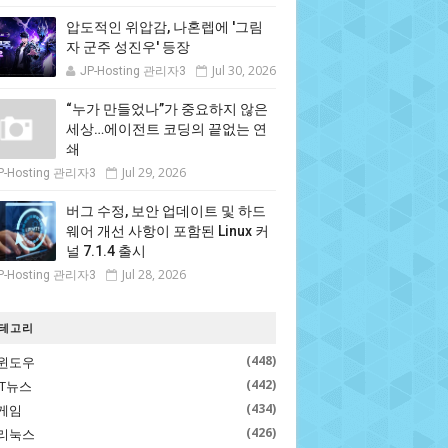
압도적인 위압감, 나혼렙에 '그림
자 군주 성진우' 등장
Jul 30, 2026
JP-Hosting 관리자3
“누가 만들었나”가 중요하지 않은
세상…에이전트 코딩의 끝없는 연
쇄
Jul 29, 2026
P-Hosting 관리자3
버그 수정, 보안 업데이트 및 하드
웨어 개선 사항이 포함된 Linux 커
널 7.1.4 출시
Jul 28, 2026
P-Hosting 관리자3
테고리
(448)
윈도우
(442)
IT뉴스
(434)
게임
(426)
리눅스