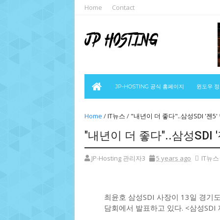
Home
Contact
JP-HOSTING 공식 홈페이지
윈도우 
Home
/
IT뉴스
/
"내년이 더 좋다"..삼성SDI '젠5
"내년이 더 좋다"..삼성SDI 
JP-Hosting 관리자3
5 years ago
IT뉴스
최윤호 삼성SDI 사장이 13일 경기
담회에서 발표하고 있다. <삼성SDI