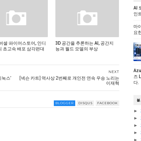
AI
인트
마이
요한
버셀·파이어스토어, 인디
3D 공간을 추론하는 AI, 공간지
 초고속 배포 삼각편대
능과 월드 모델의 부상
Az
NEXT
즈 
리눅스’
[넥슨 카트] 역사상 2번째로 개인전 연속 우승 노리는
다.
이재혁
블
BLOGGER
DISQUS
FACEBOOK
►
►
►
►
►