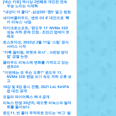
[넥슨 카트] 역사상 2번째로 개인전 연속
우승 노리는 이재혁
"내년이 더 좋다"..삼성SDI '젠5' 달고 씽씽
네이버클라우드, ‘센트 OS 8’ 대안으로 ‘록
키 리눅스’ 낙점
마이크로소프트, '윈도우 11' NVMe SSD
성능 저하 문제 인정.. 조만간 업데이 트
배포
로스트아크, 2022년 2월 11일 ‘스팀’ 정식
서비스 시작
“카톡 필터링, 위챗과 유사”…‘n번방 방지
법’ 검열 논란
클라우드 리눅스에 변화를 가져오고 있는
센트OS
"이번에는 또 무슨 오류?" 윈도우 11,
NVMe SSD 랜덤 쓰기 속도 저하 오류 보
고
16강 및 8강 동시 진행, 2021 LoL KeSPA
컵 대진 공개
모질라 파이어폭스 95.0 공개
리눅스 탄생 30년차, 레드햇 리눅스의 발자
취를 돌아보다
윈도11, 빈 폴더 무작위로 만드는 '버그' 발