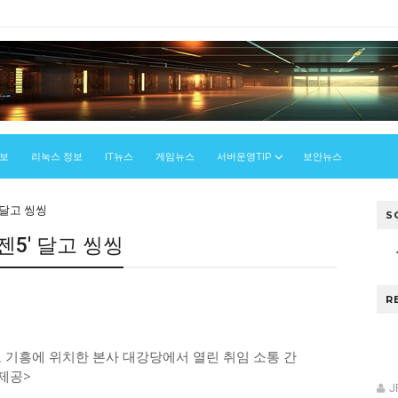
정보
리눅스 정보
IT뉴스
게임뉴스
서버운영TIP
보안뉴스
' 달고 씽씽
S
'젠5' 달고 씽씽
R
도 기흥에 위치한 본사 대강당에서 열린 취임 소통 간
 제공>
J