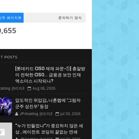
난주 페이지뷰
문의하기 양식
0,655
T POSTS
[롯데카드 CISO 제재 파문-①] 총알받
이 전락한 CISO... 금융권 보안 인재
엑소더스 시작되나?
Aug 06, 2026
Hosting 관리자3
압도적인 위압감, 나혼렙에 '그림자
군주 성진우' 등장
Jul 30, 2026
JP-Hosting 관리자3
“누가 만들었나”가 중요하지 않은 세
상…에이전트 코딩의 끝없는 연쇄