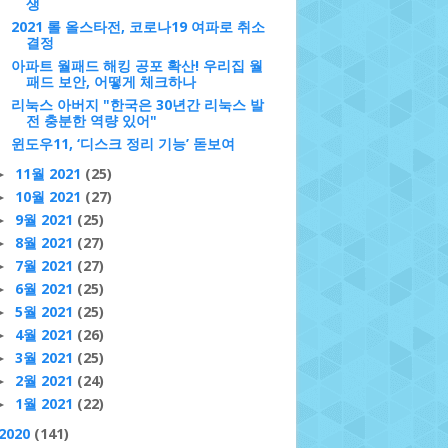
생
2021 롤 올스타전, 코로나19 여파로 취소
결정
아파트 월패드 해킹 공포 확산! 우리집 월
패드 보안, 어떻게 체크하나
리눅스 아버지 "한국은 30년간 리눅스 발
전 충분한 역량 있어"
윈도우11, ‘디스크 정리 기능’ 돋보여
11월 2021
(25)
►
10월 2021
(27)
►
9월 2021
(25)
►
8월 2021
(27)
►
7월 2021
(27)
►
6월 2021
(25)
►
5월 2021
(25)
►
4월 2021
(26)
►
3월 2021
(25)
►
2월 2021
(24)
►
1월 2021
(22)
►
2020
(141)