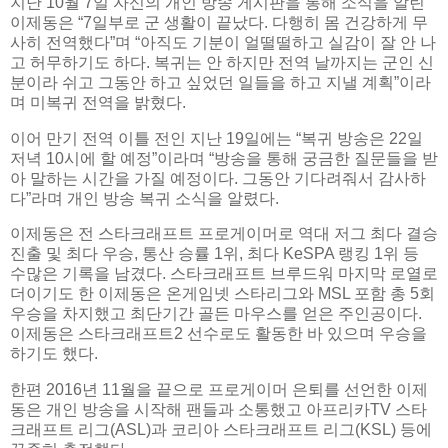
지난 10월 7일 자신의 개인 방송 게시판을 통해 소식을 알린
이제동은 “7일부로 군 생활이 끝났다. 다행히 몸 건강하게 무
사히 전역했다”며 “아직도 기분이 얼떨떨하고 실감이 잘 안 나
고 허무하기도 하다. 복귀는 안 하지만 전역 날까지는 군인 신
분이라 쉬고 그동안 하고 싶었던 일들을 하고 지낼 계획”이라
며 미복귀 전역을 밝혔다.
이어 만기 전역 이틀 전인 지난 19일에는 “복귀 방송은 22일
저녁 10시에 할 예정”이라며 “방송을 통해 궁금한 질문들을 받
아 말하는 시간을 가질 예정이다. 그동안 기다려줘서 감사하
다”라며 개인 방송 복귀 소식을 알렸다.
이제동은 전 스타크래프트 프로게이머로 역대 저그 최다 결승
진출 및 최다 우승, 통산 승률 1위, 최다 KeSPA 랭킹 1위 등
수많은 기록을 남겼다. 스타크래프트 브루드워 마지막 로열로
더이기도 한 이제동은 온게임넷 스타리그와 MSL 포함 총 5회
우승을 차지했고 최단기간 골든 마우스를 얻은 주인공이다.
이제동은 스타크래프트2 선수로도 활동한 바 있으며 우승을
하기도 했다.
한편 2016년 11월을 끝으로 프로게이머 은퇴를 선언한 이제
동은 개인 방송을 시작해 팬들과 소통했고 아프리카TV 스타
크래프트 리그(ASL)과 코리아 스타크래프트 리그(KSL) 등에