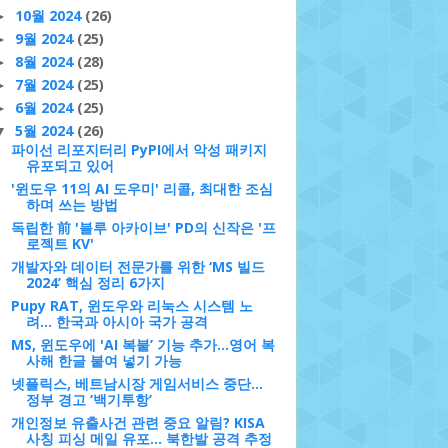
10월 2024
(26)
►
9월 2024
(25)
►
8월 2024
(28)
►
7월 2024
(25)
►
6월 2024
(25)
►
5월 2024
(26)
▼
파이선 리포지터리 PyPI에서 악성 패키지
유포되고 있어
'윈도우 11의 AI 도우미' 리콜, 최대한 조심
하며 쓰는 방법
독립한 前 '블루 아카이브' PD의 신작은 '프
로젝트 KV'
개발자와 데이터 전문가를 위한 ‘MS 빌드
2024’ 핵심 정리 6가지
Pupy RAT, 윈도우와 리눅스 시스템 노
려... 한국과 아시아 국가 공격
MS, 윈도우에 'AI 복붙’ 기능 추가...영어 복
사해 한글 붙여 넣기 가능
넷플릭스, 베트남시장 게임서비스 중단…
정부 경고 ‘백기투항’
개인정보 유출사건 관련 중요 알림? KISA
사칭 피싱 메일 유포... 북한발 공격 추정