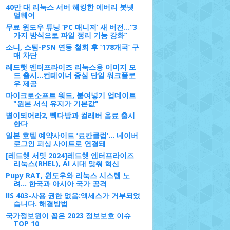
40만 대 리눅스 서버 해킹한 에버리 봇넷
멀웨어
무료 윈도우 튜닝 ‘PC 매니저’ 새 버전…“3
가지 방식으로 파일 정리 기능 강화”
소니, 스팀-PSN 연동 철회 후 ‘178개국’ 구
매 차단
레드햇 엔터프라이즈 리눅스용 이미지 모
드 출시...컨테이너 중심 단일 워크플로
우 제공
마이크로소프트 워드, 붙여넣기 업데이트
"원본 서식 유지가 기본값"
별이되어라2, 빽다방과 컬래버 음료 출시
한다
일본 호텔 예약사이트 ‘료칸클럽’... 네이버
로그인 피싱 사이트로 연결돼
[레드햇 서밋 2024]레드햇 엔터프라이즈
리눅스(RHEL), AI 시대 맞춰 혁신
Pupy RAT, 윈도우와 리눅스 시스템 노
려... 한국과 아시아 국가 공격
IIS 403-사용 권한 없음:액세스가 거부되었
습니다. 해결방법
국가정보원이 꼽은 2023 정보보호 이슈
TOP 10