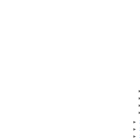
►
►
►