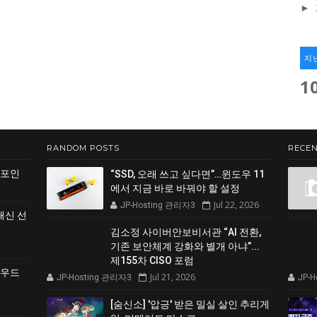
►
지
1
RANDOM POSTS
RECEN
 포인
“SSD, 오래 쓰고 싶다면”…윈도우 11
에서 지금 바로 바꿔야 할 설정
Jul 22, 2026
JP-Hosting 관리자3
쇄신 선
김소정 사이버안보비서관 “AI 전환,
기존 보안체계 강화와 별개 아냐”...
제155차 CISO 포럼
클라우드
Jul 21, 2026
JP-Hosting 관리자3
JP-
[숨신소] '압긍' 받은 밀실 살인 추리게