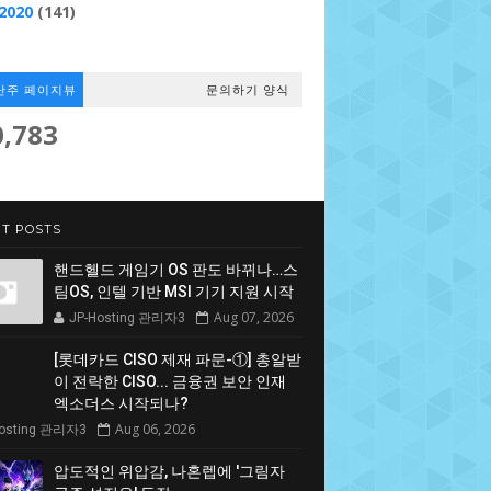
2020
(141)
난주 페이지뷰
문의하기 양식
0,783
T POSTS
핸드헬드 게임기 OS 판도 바뀌나…스
팀OS, 인텔 기반 MSI 기기 지원 시작
Aug 07, 2026
JP-Hosting 관리자3
[롯데카드 CISO 제재 파문-①] 총알받
이 전락한 CISO... 금융권 보안 인재
엑소더스 시작되나?
Aug 06, 2026
Hosting 관리자3
압도적인 위압감, 나혼렙에 '그림자