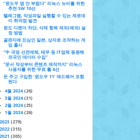
“윈도우 앱 안 부럽다” 리눅스 뉴비를 위한
추천 SW 10선
텔레그램, 악성파일 실행할 수 있는 제로데
이 취약점 발견
윈도 디펜더 차단, 삭제 항목 제외(예외) 설
정 방법
골판지에 진심인 일본, 상자로 조작하는 게
임 출시
“中 국영 선전매체, 테무 등 IT업체 동원해
외국인 데이터 수집”
“문서 작성부터 콘텐츠 제작까지” 리눅스
사용자를 위한 무료 툴 6선
돈 주고 구입한 '윈도우 11' 애드웨어 포함
된다
4월 2024
(26)
►
3월 2024
(31)
►
2월 2024
(25)
►
1월 2024
(26)
►
2023
(279)
2022
(315)
2021
(305)