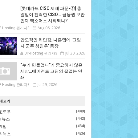
[롯데카드 CISO 제재 파문-①] 총
알받이 전락한 CISO... 금융권 보안
인재 엑소더스 시작되나?
Aug 06, 2026
P-Hosting 관리자3
압도적인 위압감, 나혼렙에 '그림
자 군주 성진우' 등장
Jul 30, 2026
JP-Hosting 관리자3
“누가 만들었나”가 중요하지 않은
세상…에이전트 코딩의 끝없는 연
쇄
Jul 29, 2026
P-Hosting 관리자3
테고리
(449)
윈도우
(442)
IT뉴스
(434)
게임
(426)
리눅스