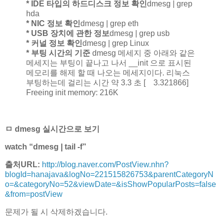
* IDE 타입의 하드디스크 정보 확인
dmesg | grep
hda
* NIC 정보 확인
dmesg | grep eth
* USB 장치에 관한 정보
dmesg | grep usb
* 커널 정보 확인
dmesg | grep Linux
* 부팅 시간의 기준
dmesg 메세지 중 아래와 같은
메세지는 부팅이 끝나고 나서 __init 으로 표시된
메모리를 해제 할 때 나오는 메세지이다. 리눅스
부팅하는데 걸리는 시간 약 3.3 초 [ 3.321866]
Freeing init memory: 216K
ㅁ dmesg 실시간으로 보기
watch “dmesg | tail -f”
출처URL:
http://blog.naver.com/PostView.nhn?
blogId=hanajava&logNo=221515826753&parentCategoryN
o=&categoryNo=52&viewDate=&isShowPopularPosts=false
&from=postView
문제가 될 시 삭제하겠습니다.