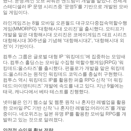
했다. 문명:레인 오브 파워는 엔드림이 개발을 맡았다. 전세계
스테디셀러 IP 문명 시리즈중 ‘문명5’를 기반으로 개발된 모바
일 게임이다.
라인게임즈는 8월 모바일 오픈월드 대규모다중접속역할수행
게임(MMORPG) ‘대항해시대 오리진’을 출시했다. 모티프가
개발을 맡은 대항해시대 오리진은 코에이게임즈 대표 시리즈
대항해시대 30주년을 기념해 ‘대항해시대2’, ‘대항해시대 외
전’이 기반이다.
컴투스 그룹은 글로벌 대형 IP ‘워킹데드’에 집중하는 모양새
다. 컴투스 홀딩스는 모바일 수집형 역할수행게임(RPG) ‘워
킹데드:올스타즈’를 출시했다. 펀플로가 개발을 맡은 워킹데
드:올스타즈는 원작인 워킹데드 코믹스를 충실히 구현했다.
컴투스 역시 워킹데드 IP를 활용한 퍼즐 RPG 신작 ‘더 워킹
데드:아이덴티티즈’ 개발에 속도를 내고 있다. 지난 9월에는
태국, 캐나다에서 베타 테스트를 진행했다.
넷마블은 인기 웹소설 및 웹툰 원작 나 혼자만 레벨업을 활용
한 모바일·PC 기반 신작 ‘나 혼자만 레벨업:어라이즈’를 개발
중이다. 네오위즈는 일본 유명 IP를 활용한 모바일 RPG를 개
발하고 있는 것으로 알려졌다.
안정적 수익원 확보 전략