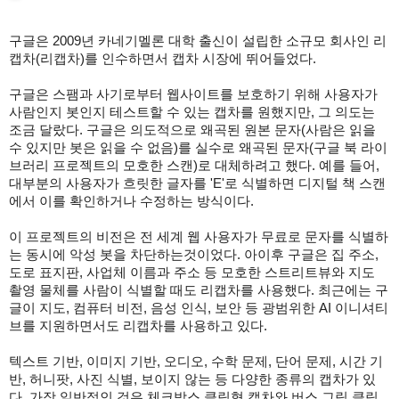
구글은 2009년 카네기멜론 대학 출신이 설립한 소규모 회사인 리
캡차(리캡차)를 인수하면서 캡차 시장에 뛰어들었다.
구글은 스팸과 사기로부터 웹사이트를 보호하기 위해 사용자가
사람인지 봇인지 테스트할 수 있는 캡차를 원했지만, 그 의도는
조금 달랐다. 구글은 의도적으로 왜곡된 원본 문자(사람은 읽을
수 있지만 봇은 읽을 수 없음)를 실수로 왜곡된 문자(구글 북 라이
브러리 프로젝트의 모호한 스캔)로 대체하려고 했다. 예를 들어,
대부분의 사용자가 흐릿한 글자를 'E'로 식별하면 디지털 책 스캔
에서 이를 확인하거나 수정하는 방식이다.
이 프로젝트의 비전은 전 세계 웹 사용자가 무료로 문자를 식별하
는 동시에 악성 봇을 차단하는것이었다. 아이후 구글은 집 주소,
도로 표지판, 사업체 이름과 주소 등 모호한 스트리트뷰와 지도
촬영 물체를 사람이 식별할 때도 리캡차를 사용했다. 최근에는 구
글이 지도, 컴퓨터 비전, 음성 인식, 보안 등 광범위한 AI 이니셔티
브를 지원하면서도 리캡차를 사용하고 있다.
텍스트 기반, 이미지 기반, 오디오, 수학 문제, 단어 문제, 시간 기
반, 허니팟, 사진 식별, 보이지 않는 등 다양한 종류의 캡차가 있
다. 가장 일반적인 것은 체크박스 클릭형 캡차와 버스 그림 클릭