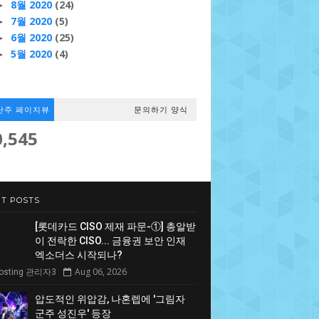
8월 2020
(24)
►
7월 2020
(5)
►
6월 2020
(25)
►
5월 2020
(4)
►
난주 페이지뷰
문의하기 양식
0,545
T POSTS
[롯데카드 CISO 제재 파문-①] 총알받
이 전락한 CISO... 금융권 보안 인재
엑소더스 시작되나?
Aug 06, 2026
Hosting 관리자3
압도적인 위압감, 나혼렙에 '그림자
군주 성진우' 등장