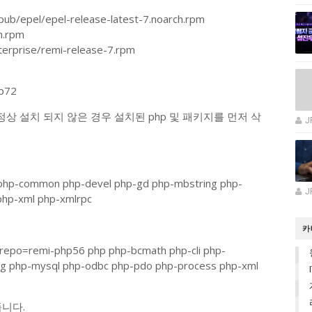
ub/epel/epel-release-latest-7.noarch.rpm
h.rpm
erprise/remi-release-7.rpm
hp72
 정상 설치 되지 않은 경우 설치된 php 및 패키지를 먼저 삭
J
 php-common php-devel php-gd php-mbstring php-
J
php-xml php-xmlrpc
카
erepo=remi-php56 php php-bcmath php-cli php-
g php-mysql php-odbc php-pdo php-process php-xml
니다.