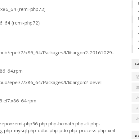
mi.x86_64 (remi-php72)
x86_64 (remi-php72)
pub/epel/7/x86_64/Packages/l/libargon2-20161029-
L
x86_64.rpm
pub/epel/7/x86_64/Packages/l/libargon2-devel-
3.el7.x86_64.rpm
서
erepo=remi-php56 php php-bcmath php-cli php-
g php-mysql php-odbc php-pdo php-process php-xml
P