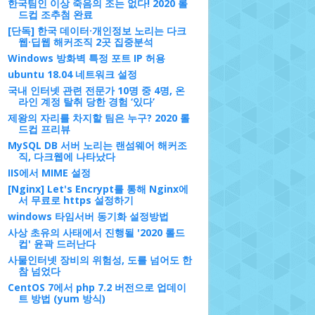
한국팀인 이상 죽음의 조는 없다! 2020 롤
드컵 조추첨 완료
[단독] 한국 데이터·개인정보 노리는 다크
웹·딥웹 해커조직 2곳 집중분석
Windows 방화벽 특정 포트 IP 허용
ubuntu 18.04 네트워크 설정
국내 인터넷 관련 전문가 10명 중 4명, 온
라인 계정 탈취 당한 경험 ‘있다’
제왕의 자리를 차지할 팀은 누구? 2020 롤
드컵 프리뷰
MySQL DB 서버 노리는 랜섬웨어 해커조
직, 다크웹에 나타났다
IIS에서 MIME 설정
[Nginx] Let's Encrypt를 통해 Nginx에
서 무료로 https 설정하기
windows 타임서버 동기화 설정방법
사상 초유의 사태에서 진행될 '2020 롤드
컵' 윤곽 드러난다
사물인터넷 장비의 위험성, 도를 넘어도 한
참 넘었다
CentOS 7에서 php 7.2 버전으로 업데이
트 방법 (yum 방식)