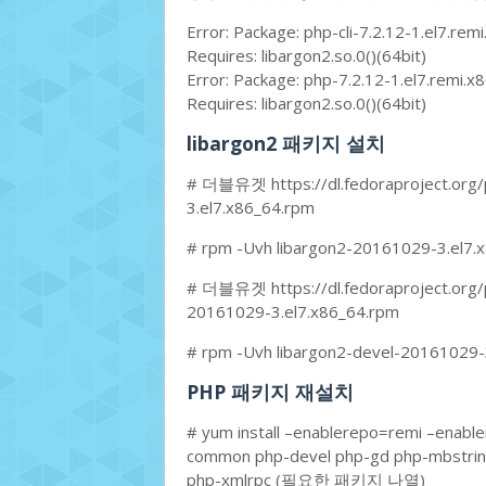
Error: Package: php-cli-7.2.12-1.el7.re
Requires: libargon2.so.0()(64bit)
Error: Package: php-7.2.12-1.el7.remi.
Requires: libargon2.so.0()(64bit)
libargon2 패키지 설치
# 더블유겟 https://dl.fedoraproject.org/
3.el7.x86_64.rpm
# rpm -Uvh libargon2-20161029-3.el7.
# 더블유겟 https://dl.fedoraproject.org/
20161029-3.el7.x86_64.rpm
# rpm -Uvh libargon2-devel-20161029-
PHP 패키지 재설치
# yum install –enablerepo=remi –enabl
common php-devel php-gd php-mbstrin
php-xmlrpc (필요한 패키지 나열)