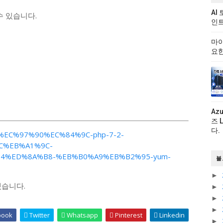
AI
수 있습니다.
인트
마이
요한
Az
즈 
다.
s-7%EC%97%90%EC%84%9C-php-7-2-
C%EB%A1%9C-
4%ED%8A%B8-%EB%B0%A9%EB%B2%95-yum-
블
►
겠습니다.
►
►
►
book
Twitter
Whatsapp
Pinterest
Linkedin
►