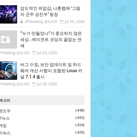
압도적인 위압감, 나혼렙에 '그림
자 군주 성진우' 등장
Jul 30, 2026
JP-Hosting 관리자3
“누가 만들었나”가 중요하지 않은
세상…에이전트 코딩의 끝없는 연
쇄
Jul 29, 2026
P-Hosting 관리자3
버그 수정, 보안 업데이트 및 하드
웨어 개선 사항이 포함된 Linux 커
널 7.1.4 출시
Jul 28, 2026
P-Hosting 관리자3
테고리
(448)
윈도우
(442)
IT뉴스
(434)
게임
(426)
리눅스