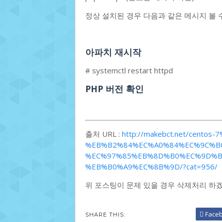
정상 설치된 경우 다음과 같은 메시지 볼 
아파치 재시작
# systemctl restart httpd
PHP 버전 확인
출처 URL :
http://makebct.net/cento
%EB%B2%84%EC%A0%84%EC%9C%B
%EC%97%85%EB%8D%B0%EC%9D%B
%EB%B0%A9%EC%8B%9D/?cat=956/
위 포스팅이 문제 있을 경우 삭제처리 하
Face
SHARE THIS: