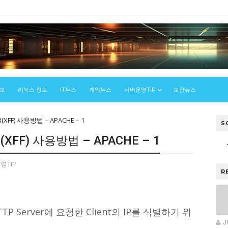
정보
리눅스 정보
IT뉴스
게임뉴스
서버운영TIP
보안뉴스
R(XFF) 사용방법 – APACHE – 1
S
R(XFF) 사용방법 – APACHE – 1
영TIP
R
TTP Server에 요청한 Client의 IP를 식별하기 위
J