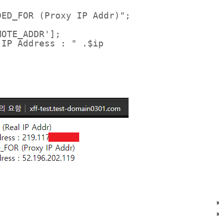
DED_FOR (Proxy IP Addr)";
MOTE_ADDR'];
 IP Address : " .$ip