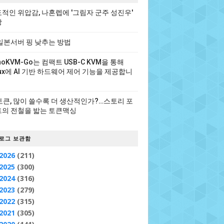
적인 위압감, 나혼렙에 '그림자 군주 성진우'
장
일본서버 핑 낮추는 방법
noKVM-Go는 컴팩트 USB-C KVM을 통해
nux에 AI 기반 하드웨어 제어 기능을 제공합니
 토큰, 많이 쓸수록 더 생산적인가?…스토리 포
의 전철을 밟는 토큰맥싱
로그 보관함
2026
(211)
2025
(300)
2024
(316)
2023
(279)
2022
(315)
2021
(305)