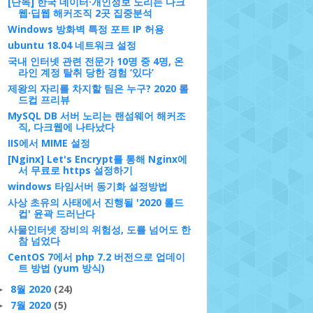
[단독] 한국 데이터·개인정보 노리는 다크
웹·딥웹 해커조직 2곳 집중분석
Windows 방화벽 특정 포트 IP 허용
ubuntu 18.04 네트워크 설정
국내 인터넷 관련 전문가 10명 중 4명, 온
라인 계정 탈취 당한 경험 ‘있다’
제왕의 자리를 차지할 팀은 누구? 2020 롤
드컵 프리뷰
MySQL DB 서버 노리는 랜섬웨어 해커조
직, 다크웹에 나타났다
IIS에서 MIME 설정
[Nginx] Let's Encrypt를 통해 Nginx에
서 무료로 https 설정하기
windows 타임서버 동기화 설정방법
사상 초유의 사태에서 진행될 '2020 롤드
컵' 윤곽 드러난다
사물인터넷 장비의 위험성, 도를 넘어도 한
참 넘었다
CentOS 7에서 php 7.2 버전으로 업데이
트 방법 (yum 방식)
8월 2020
(24)
►
7월 2020
(5)
►