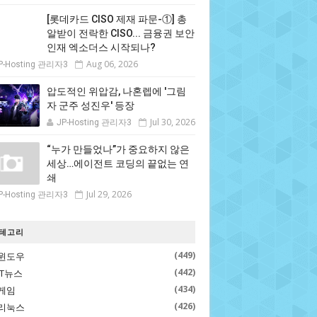
[롯데카드 CISO 제재 파문-①] 총
알받이 전락한 CISO... 금융권 보안
인재 엑소더스 시작되나?
Aug 06, 2026
P-Hosting 관리자3
압도적인 위압감, 나혼렙에 '그림
자 군주 성진우' 등장
Jul 30, 2026
JP-Hosting 관리자3
“누가 만들었나”가 중요하지 않은
세상…에이전트 코딩의 끝없는 연
쇄
Jul 29, 2026
P-Hosting 관리자3
테고리
(449)
윈도우
(442)
IT뉴스
(434)
게임
(426)
리눅스