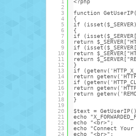
1
<?php
2
3
function GetUserIP
4
{ 
5
if (isset($_SERVER
6
{ 
7
if (isset($_SERVER
8
return $_SERVER["H
9
if (isset($_SERVER
10
return $_SERVER["H
11
return $_SERVER["R
12
} 
13
if (getenv('HTTP_X
14
return getenv('HTT
15
if (getenv('HTTP_C
16
return getenv('HTT
17
return getenv('REM
18
}
19
20
$text = GetUserIP(
21
echo "X_FORWARDED_
22
echo "<br>";
23
echo "Connect Your
24
echo "<br>";