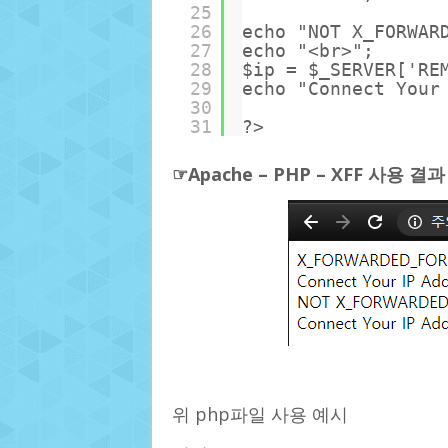
25
26
echo "NOT X_FORWAR
27
echo "<br>";
28
$ip = $_SERVER['RE
29
echo "Connect Your
30
31
?>
☞Apache – PHP – XFF 사용 결과
위 php파일 사용 예시