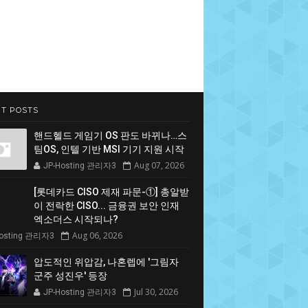
T POSTS
핸드헬드 게임기 OS 판도 바뀌나…스
팀OS, 인텔 기반 MSI 기기 지원 시작
Aug 07, 2026
JP-Hosting 관리자3
[롯데카드 CISO 제재 파문-①] 총알받
이 전락한 CISO... 금융권 보안 인재
엑소더스 시작되나?
Aug 06, 2026
Hosting 관리자3
압도적인 위압감, 나혼렙에 '그림자
군주 성진우' 등장
Jul 30, 2026
JP-Hosting 관리자3