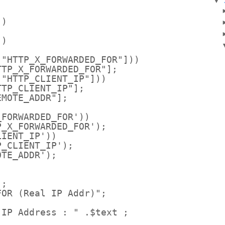
▼
() 
)) 
["HTTP_X_FORWARDED_FOR"])) 
TTP_X_FORWARDED_FOR"]; 
["HTTP_CLIENT_IP"])) 
TTP_CLIENT_IP"]; 
EMOTE_ADDR"]; 
_FORWARDED_FOR')) 
P_X_FORWARDED_FOR'); 
LIENT_IP')) 
P_CLIENT_IP'); 
OTE_ADDR');
);
FOR (Real IP Addr)";
 IP Address : " .$text ;