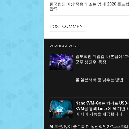
한국팀인 이상 죽음의 조는 없다! 2020 롤드
완료
POST
COMMENT
POPULAR POSTS
압도적인 위압감, 나혼렙에 '
군주 성진우' 등장
롤 일본서버 핑 낮추는 방법
NanoKVM-Go는 컴팩트 USB-
KVM을 통해 Linux에 AI 기반
어 제어 기능을 제공합니다.
AI 토큰, 많이 쓸수록 더 생산적인가?…스토리