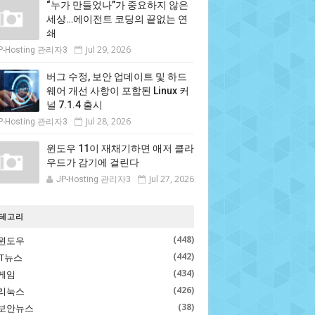
“누가 만들었나”가 중요하지 않은
세상…에이전트 코딩의 끝없는 연
쇄
Jul 29, 2026
P-Hosting 관리자3
버그 수정, 보안 업데이트 및 하드
웨어 개선 사항이 포함된 Linux 커
널 7.1.4 출시
Jul 28, 2026
P-Hosting 관리자3
윈도우 11이 재채기하면 애저 클라
우드가 감기에 걸린다
Jul 27, 2026
JP-Hosting 관리자3
테고리
(448)
윈도우
(442)
IT뉴스
(434)
게임
(426)
리눅스
(38)
보안뉴스