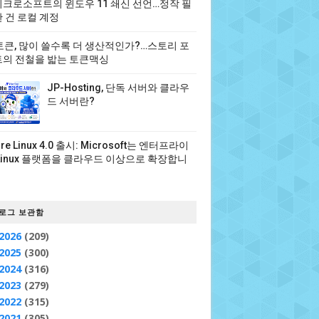
크로소프트의 윈도우 11 쇄신 선언…정작 필
 건 로컬 계정
 토큰, 많이 쓸수록 더 생산적인가?…스토리 포
의 전철을 밟는 토큰맥싱
JP-Hosting, 단독 서버와 클라우
드 서버란?
ure Linux 4.0 출시: Microsoft는 엔터프라이
Linux 플랫폼을 클라우드 이상으로 확장합니
로그 보관함
2026
(209)
2025
(300)
2024
(316)
2023
(279)
2022
(315)
2021
(305)