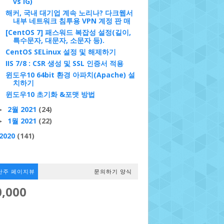
vs iG)
해커, 국내 대기업 계속 노리나? 다크웹서
내부 네트워크 침투용 VPN 계정 판 매
[CentOS 7] 패스워드 복잡성 설정(길이,
특수문자, 대문자, 소문자 등).
CentOS SELinux 설정 및 해제하기
IIS 7/8 : CSR 생성 및 SSL 인증서 적용
윈도우10 64bit 환경 아파치(Apache) 설
치하기
윈도우10 초기화 &포맷 방법
2월 2021
(24)
►
1월 2021
(22)
►
2020
(141)
난주 페이지뷰
문의하기 양식
0,000