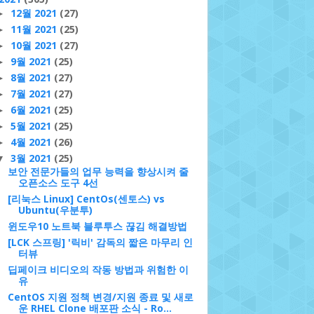
12월 2021
(27)
►
11월 2021
(25)
►
10월 2021
(27)
►
9월 2021
(25)
►
8월 2021
(27)
►
7월 2021
(27)
►
6월 2021
(25)
►
5월 2021
(25)
►
4월 2021
(26)
►
3월 2021
(25)
▼
보안 전문가들의 업무 능력을 향상시켜 줄
오픈소스 도구 4선
[리눅스 Linux] CentOs(센토스) vs
Ubuntu(우분투)
윈도우10 노트북 블루투스 끊김 해결방법
[LCK 스프링] '릭비' 감독의 짧은 마무리 인
터뷰
딥페이크 비디오의 작동 방법과 위험한 이
유
CentOS 지원 정책 변경/지원 종료 및 새로
운 RHEL Clone 배포판 소식 - Ro...