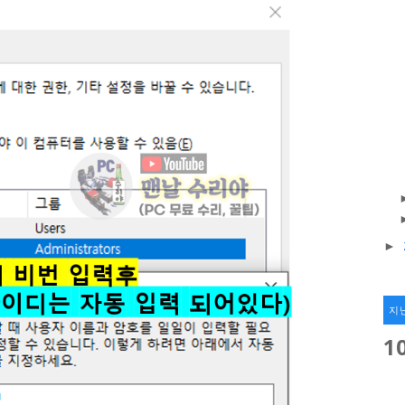
►
지
1