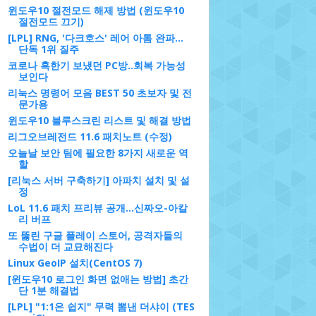
윈도우10 절전모드 해제 방법 (윈도우10
절전모드 끄기)
[LPL] RNG, '다크호스' 레어 아톰 완파...
단독 1위 질주
코로나 혹한기 보냈던 PC방..회복 가능성
보인다
리눅스 명령어 모음 BEST 50 초보자 및 전
문가용
윈도우10 블루스크린 리스트 및 해결 방법
리그오브레전드 11.6 패치노트 (수정)
오늘날 보안 팀에 필요한 8가지 새로운 역
할
[리눅스 서버 구축하기] 아파치 설치 및 설
정
LoL 11.6 패치 프리뷰 공개…신짜오-아칼
리 버프
또 뚫린 구글 플레이 스토어, 공격자들의
수법이 더 교묘해진다
Linux GeoIP 설치(CentOS 7)
[윈도우10 로그인 화면 없애는 방법] 초간
단 1분 해결법
[LPL] "1:1은 쉽지" 무력 뽐낸 더샤이 (TES