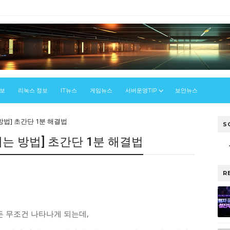
정보
리눅스 정보
IT뉴스
게임뉴스
서버운영TIP
보안뉴스
방법] 초간단 1분 해결법
S
애는 방법] 초간단 1분 해결법
우
R
든 무조건 나타나게 되는데,