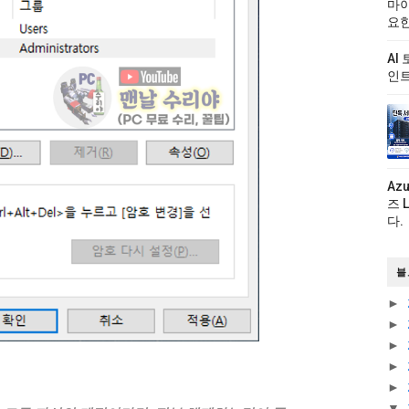
마이
요한
AI
인트
Az
즈 
다.
블
►
►
►
►
►
▼