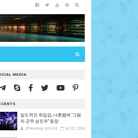
OCIAL MEDIA
ECENTS
압도적인 위압감, 나혼렙에 '그림
자 군주 성진우' 등장
Jul 30, 2026
JP-Hosting 관리자3