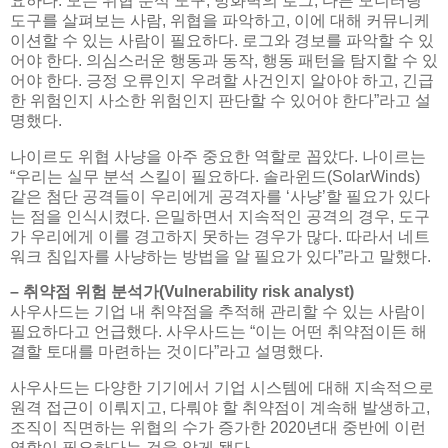
요하다. 모든 위협 분석 도구, 방화벽의 로그, 다른 모니터링
도구를 살펴보는 사람, 위협을 파악하고, 이에 대해 커뮤니케
이션할 수 있는 사람이 필요하다. 로그와 경보를 파악할 수 있
어야 한다. 의심스러운 행동과 동작, 행동 패턴을 탐지할 수 있
어야 한다. 긍정 오류인지 우려할 사건인지 알아야 하고, 긴급
한 위험인지 사소한 위험인지 판단할 수 있어야 한다”라고 설
명했다.
나이르도 위협 사냥을 아주 중요한 역할로 꼽았다. 나이르는
“우리는 실무 분석 스킬이 필요하다. 솔라윈드(SolarWinds)
같은 첨단 공격들이 우리에게 공격자를 ‘사냥’할 필요가 있다
는 점을 인식시켰다. 은밀하면서 지속적인 공격의 경우, 도구
가 우리에게 이를 경고하지 못하는 경우가 많다. 따라서 네트
워크 침입자를 사냥하는 방법을 알 필요가 있다”라고 말했다.
– 취약점 위험 분석가(Vulnerability risk analyst)
사우사드는 기업 내 취약점을 추적해 관리할 수 있는 사람이
필요하다고 언급했다. 사우사드는 “이는 어떤 취약점이든 해
결할 토대를 마련하는 것이다”라고 설명했다.
사우사드는 다양한 기기에서 기업 시스템에 대해 지속적으로
원격 접근이 이뤄지고, 다뤄야 할 취약점이 계속해 발생하고,
조직이 직면하는 위협의 수가 증가한 2020년대 중반에 이런
역할이 필요하다는 것을 알게 됐다.