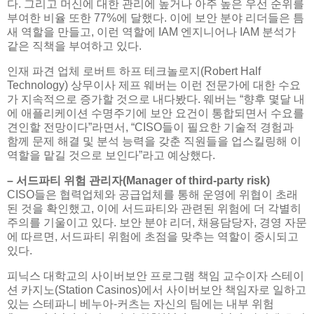
다. 그리고 머신에 대한 관리에 높거나 아주 높은 우선 순위를
부여한 비율 또한 77%에 달했다. 이에 보안 분야 리더들은 틈
새 역할을 만들고, 이런 역할에 IAM 엔지니어나 IAM 분석가
같은 직책을 부여하고 있다.
인재 파견 업체 로버트 하프 테크놀로지(Robert Half
Technology) 상무이사 제프 웨버는 이런 전문가에 대한 수요
가 지속적으로 증가할 것으로 내다봤다. 웨버는 “향후 몇달 내
에 애플리케이션 수명주기에 보안 요건이 통합되면서 수요를
견인할 전망이다”라면서, “CISO들이 필요한 기술적 경험과
함께 문제 해결 및 분석 능력을 갖춘 직원들을 업스킬링해 이
역할을 맡길 것으로 보인다”라고 예상했다.
– 서드파티 위험 관리자(Manager of third-party risk)
CISO들은 협력업체와 공급업체를 통해 운영에 위협이 초래
된 것을 확인했고, 이에 서드파티와 관련된 위험에 더 각별히
주의를 기울이고 있다. 보안 분야 리더, 채용담당자, 경영 자문
에 따르면, 서드파티 위험에 초점을 맞추는 역할이 중시되고
있다.
피닉스 대학교의 사이버보안 프로그램 책임 교수이자 스테이
션 카지노(Station Casinos)에서 사이버보안 책임자로 일하고
있는 스테파니 베누아-커츠는 자신의 팀에는 내부 위험