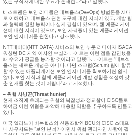
있는 구직자에 대한 수요가 존재한다”라고 말했다.
베스트맨은 보안 리더들은 데브옵스(DevOps) 방법론을 제대
로 이해하고, 데브옵스 관련 도구에 대한 지식이 있고, 개발 팀
과 협력해 일할 능력이나 실제 경험이 있으며, 웹 애플리케이
션에 대한 지식이 있으며, 보안 자격증이 있는 애플리케이션
보안 엔지니어를 원한다고 강조했다.
NTT데이터(NTT DATA) 서비스의 보안 부문 리더이자 ISACA
워싱턴 DC 지역 이사인 수실라 나이르는 이런 점을 감안했을
때 수요가 공급을 능가할 것이라고 말했다. 나이르는 “데브섹
옵스는 새로운 개념은 아니다. 다만 스크럼(Scrum) 팀에 합류
할 수 있는 애플리케이션 보안 엔지니어를 확보하기란 쉽지
않다. 보안 지식과 함께 애플리케이션 개발 경험을 적절히 갖
춘 인재를 찾는 것이 어렵다”라고 지적했다.
– 위협 사냥꾼(Threat hunter)
현재 조직에 초래되는 위협의 복잡성과 정교함이 CISO들로
하여금 이런 위협을 파악해 대응할 역할을 추구하도록 만들고
있다.
미국 일리노이 버논힐스의 신용조합인 BCU의 CISO 스테프
니 사우사드는 “보안 분석가이면서 위협 관리자인 사람이 필