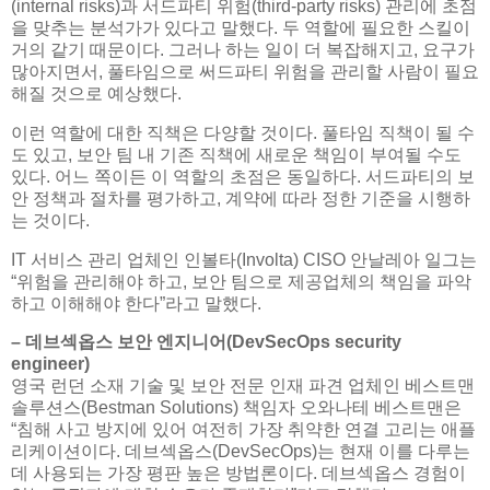
(internal risks)과 서드파티 위험(third-party risks) 관리에 초점
을 맞추는 분석가가 있다고 말했다. 두 역할에 필요한 스킬이
거의 같기 때문이다. 그러나 하는 일이 더 복잡해지고, 요구가
많아지면서, 풀타임으로 써드파티 위험을 관리할 사람이 필요
해질 것으로 예상했다.
이런 역할에 대한 직책은 다양할 것이다. 풀타임 직책이 될 수
도 있고, 보안 팀 내 기존 직책에 새로운 책임이 부여될 수도
있다. 어느 쪽이든 이 역할의 초점은 동일하다. 서드파티의 보
안 정책과 절차를 평가하고, 계약에 따라 정한 기준을 시행하
는 것이다.
IT 서비스 관리 업체인 인볼타(Involta) CISO 안날레아 일그는
“위험을 관리해야 하고, 보안 팀으로 제공업체의 책임을 파악
하고 이해해야 한다”라고 말했다.
– 데브섹옵스 보안 엔지니어(DevSecOps security
engineer)
영국 런던 소재 기술 및 보안 전문 인재 파견 업체인 베스트맨
솔루션스(Bestman Solutions) 책임자 오와나테 베스트맨은
“침해 사고 방지에 있어 여전히 가장 취약한 연결 고리는 애플
리케이션이다. 데브섹옵스(DevSecOps)는 현재 이를 다루는
데 사용되는 가장 평판 높은 방법론이다. 데브섹옵스 경험이