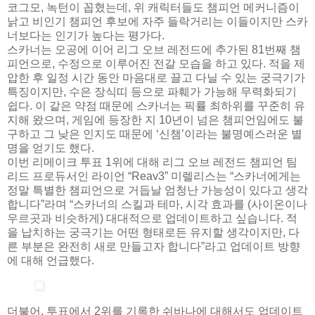
코그모, 녹턴이 꼽혔는데, 위 캐릭터들도 챔피언 메커니즘이
낡고 비인기 챔피언 후보에 자주 들락거리는 이들이지만 스카
너보다는 인기가 높다는 평가다.
스카너는 오공에 이어 리그 오브 레전드에 추가된 81번째 챔
피언으로, 수정으로 이루어진 전갈 모습을 하고 있다. 적을 제
압한 후 일정 시간 동안 마음대로 끌고 다닐 수 있는 궁극기가
특징이지만, 수은 장식띠 등으로 파훼가 가능해 무력화되기
쉽다. 이 같은 약점 때문에 스카너는 픽률 최하위를 꾸준히 유
지해 왔으며, 게임에 등장한 지 10년이 넘은 챔피언임에도 불
구하고 그 낮은 인지도 때문에 ‘신챔’이라는 불명예스러운 별
명을 얻기도 했다.
이번 리메이크 투표 1위에 대해 리그 오브 레전드 챔피언 팀
리드 프로듀서인 라이언 “Reav3” 미렐리스는 “스카너에게는
정말 특별한 챔피언으로 거듭날 엄청난 가능성이 있다고 생각
합니다”라며 “스카너의 스킬과 테마, 시각 효과를 (사이온이나
우르곳과 비슷하게) 대대적으로 업데이트하고 싶습니다. 적
을 납치하는 궁극기는 어떤 형태로든 유지할 생각이지만, 다
른 부분은 완전히 새로 만들고자 합니다”라고 업데이트 방향
에 대해 언급했다.
더불어, 투표에서 2위를 기록한 쉬바나에 대해서도 업데이트