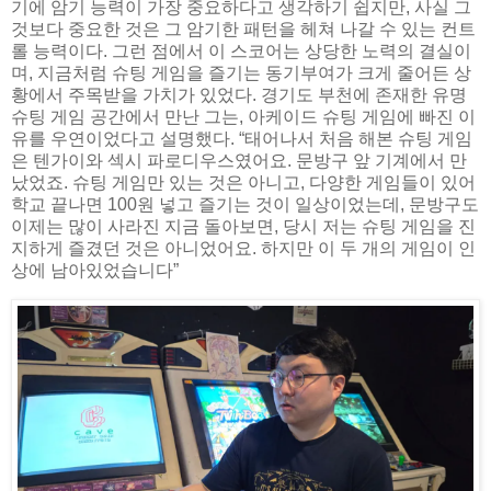
기에 암기 능력이 가장 중요하다고 생각하기 쉽지만, 사실 그
것보다 중요한 것은 그 암기한 패턴을 헤쳐 나갈 수 있는 컨트
롤 능력이다. 그런 점에서 이 스코어는 상당한 노력의 결실이
며, 지금처럼 슈팅 게임을 즐기는 동기부여가 크게 줄어든 상
황에서 주목받을 가치가 있었다. 경기도 부천에 존재한 유명
슈팅 게임 공간에서 만난 그는, 아케이드 슈팅 게임에 빠진 이
유를 우연이었다고 설명했다. “태어나서 처음 해본 슈팅 게임
은 텐가이와 섹시 파로디우스였어요. 문방구 앞 기계에서 만
났었죠. 슈팅 게임만 있는 것은 아니고, 다양한 게임들이 있어
학교 끝나면 100원 넣고 즐기는 것이 일상이었는데, 문방구도
이제는 많이 사라진 지금 돌아보면, 당시 저는 슈팅 게임을 진
지하게 즐겼던 것은 아니었어요. 하지만 이 두 개의 게임이 인
상에 남아있었습니다”