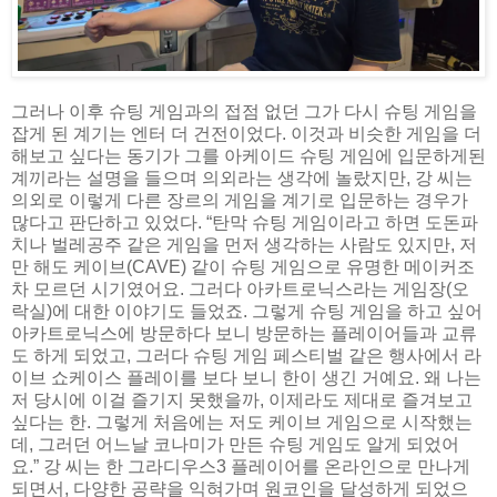
그러나 이후 슈팅 게임과의 접점 없던 그가 다시 슈팅 게임을
잡게 된 계기는 엔터 더 건전이었다. 이것과 비슷한 게임을 더
해보고 싶다는 동기가 그를 아케이드 슈팅 게임에 입문하게된
계끼라는 설명을 들으며 의외라는 생각에 놀랐지만, 강 씨는
의외로 이렇게 다른 장르의 게임을 계기로 입문하는 경우가
많다고 판단하고 있었다. “탄막 슈팅 게임이라고 하면 도돈파
치나 벌레공주 같은 게임을 먼저 생각하는 사람도 있지만, 저
만 해도 케이브(CAVE) 같이 슈팅 게임으로 유명한 메이커조
차 모르던 시기였어요. 그러다 아카트로닉스라는 게임장(오
락실)에 대한 이야기도 들었죠. 그렇게 슈팅 게임을 하고 싶어
아카트로닉스에 방문하다 보니 방문하는 플레이어들과 교류
도 하게 되었고, 그러다 슈팅 게임 페스티벌 같은 행사에서 라
이브 쇼케이스 플레이를 보다 보니 한이 생긴 거예요. 왜 나는
저 당시에 이걸 즐기지 못했을까, 이제라도 제대로 즐겨보고
싶다는 한. 그렇게 처음에는 저도 케이브 게임으로 시작했는
데, 그러던 어느날 코나미가 만든 슈팅 게임도 알게 되었어
요.” 강 씨는 한 그라디우스3 플레이어를 온라인으로 만나게
되면서, 다양한 공략을 익혀가며 원코인을 달성하게 되었으