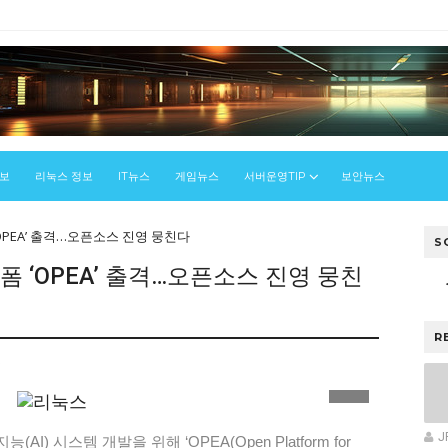
정보
리눅스 정보
IT뉴스
게임뉴스
서버운영TIP
보안뉴스
‘OPEA’ 출격…오픈소스 진영 뭉친다
S
폼 ‘OPEA’ 출격…오픈소스 진영 뭉친
R
스
J
 시스템 개발을 위해 ‘OPEA(Open Platform for