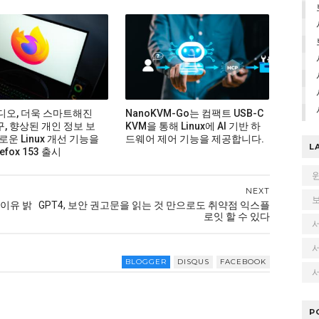
비디오, 더욱 스마트해진
NanoKVM-Go는 컴팩트 USB-C
구, 향상된 개인 정보 보
KVM을 통해 Linux에 AI 기반 하
로운 Linux 개선 기능을
드웨어 제어 기능을 제공합니다.
L
efox 153 출시
NEXT
 이유 밝
GPT4, 보안 권고문을 읽는 것 만으로도 취약점 익스플
로잇 할 수 있다
BLOGGER
DISQUS
FACEBOOK
서
P