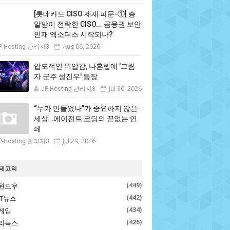
[롯데카드 CISO 제재 파문-①] 총
알받이 전락한 CISO... 금융권 보안
인재 엑소더스 시작되나?
Aug 06, 2026
P-Hosting 관리자3
압도적인 위압감, 나혼렙에 '그림
자 군주 성진우' 등장
Jul 30, 2026
JP-Hosting 관리자3
“누가 만들었나”가 중요하지 않은
세상…에이전트 코딩의 끝없는 연
쇄
Jul 29, 2026
P-Hosting 관리자3
테고리
(449)
윈도우
(442)
IT뉴스
(434)
게임
(426)
리눅스