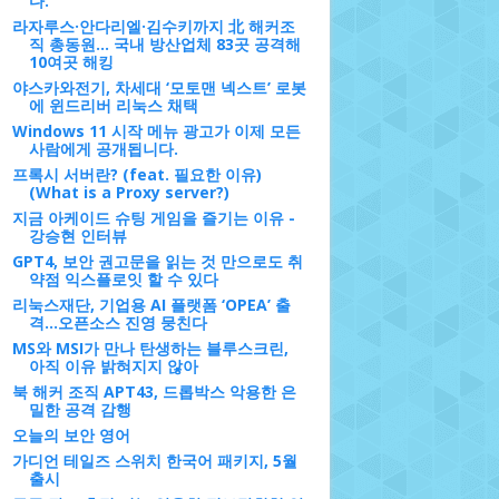
다.
라자루스·안다리엘·김수키까지 北 해커조
직 총동원... 국내 방산업체 83곳 공격해
10여곳 해킹
야스카와전기, 차세대 ‘모토맨 넥스트’ 로봇
에 윈드리버 리눅스 채택
Windows 11 시작 메뉴 광고가 이제 모든
사람에게 공개됩니다.
프록시 서버란? (feat. 필요한 이유)
(What is a Proxy server?)
지금 아케이드 슈팅 게임을 즐기는 이유 -
강승현 인터뷰
GPT4, 보안 권고문을 읽는 것 만으로도 취
약점 익스플로잇 할 수 있다
리눅스재단, 기업용 AI 플랫폼 ‘OPEA’ 출
격…오픈소스 진영 뭉친다
MS와 MSI가 만나 탄생하는 블루스크린,
아직 이유 밝혀지지 않아
북 해커 조직 APT43, 드롭박스 악용한 은
밀한 공격 감행
오늘의 보안 영어
가디언 테일즈 스위치 한국어 패키지, 5월
출시