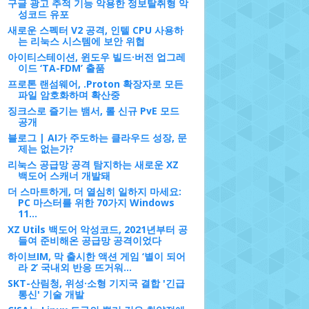
구글 광고 추적 기능 악용한 정보탈취형 악
성코드 유포
새로운 스펙터 V2 공격, 인텔 CPU 사용하
는 리눅스 시스템에 보안 위협
아이티스테이션, 윈도우 빌드·버전 업그레
이드 ‘TA-FDM’ 출품
프로톤 랜섬웨어, .Proton 확장자로 모든
파일 암호화하며 확산중
징크스로 즐기는 뱀서, 롤 신규 PvE 모드
공개
블로그 | AI가 주도하는 클라우드 성장, 문
제는 없는가?
리눅스 공급망 공격 탐지하는 새로운 XZ
백도어 스캐너 개발돼
더 스마트하게, 더 열심히 일하지 마세요:
PC 마스터를 위한 70가지 Windows
11...
XZ Utils 백도어 악성코드, 2021년부터 공
들여 준비해온 공급망 공격이었다
하이브IM, 막 출시한 액션 게임 ‘별이 되어
라 2’ 국내외 반응 뜨거워…
SKT-산림청, 위성·소형 기지국 결합 '긴급
통신' 기술 개발