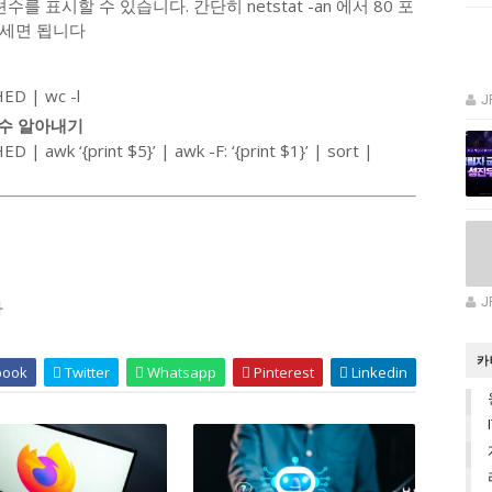
를 표시할 수 있습니다. 간단히 netstat -an 에서 80 포
 세면 됩니다
HED | wc -l
J
 수 알아내기
 | awk ‘{print $5}’ | awk -F: ‘{print $1}’ | sort |
J
다
카
book
Twitter
Whatsapp
Pinterest
Linkedin