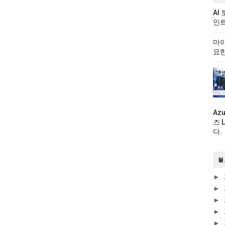
AI
인트
마이
요한
Az
즈 
다.
블
►
►
►
►
►