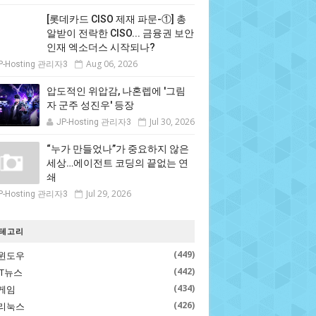
[롯데카드 CISO 제재 파문-①] 총
알받이 전락한 CISO... 금융권 보안
인재 엑소더스 시작되나?
Aug 06, 2026
P-Hosting 관리자3
압도적인 위압감, 나혼렙에 '그림
자 군주 성진우' 등장
Jul 30, 2026
JP-Hosting 관리자3
“누가 만들었나”가 중요하지 않은
세상…에이전트 코딩의 끝없는 연
쇄
Jul 29, 2026
P-Hosting 관리자3
테고리
(449)
윈도우
(442)
IT뉴스
(434)
게임
(426)
리눅스