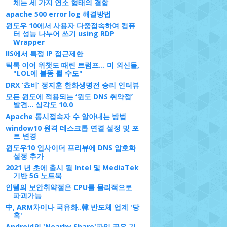
체는 세 가지 연소 형태의 결합
apache 500 error log 해결방법
윈도우 10에서 사용자 다중접속하여 컴퓨
터 성능 나누어 쓰기 using RDP
Wrapper
IIS에서 특정 IP 접근제한
틱톡 이어 위챗도 때린 트럼프… 미 외신들,
"LOL에 불똥 튈 수도"
DRX ‘쵸비’ 정지훈 한화생명전 승리 인터뷰
모든 윈도에 적용되는 ‘윈도 DNS 취약점’
발견... 심각도 10.0
Apache 동시접속자 수 알아내는 방법
window10 원격 데스크톱 연결 설정 및 포
트 변경
윈도우10 인사이더 프리뷰에 DNS 암호화
설정 추가
2021 년 초에 출시 될 Intel 및 MediaTek
기반 5G 노트북
인텔의 보안취약점은 CPU를 물리적으로
파괴가능
中, ARM차이나 국유화..韓 반도체 업계 '당
혹'
Android의 'Nearby Share'파일 공유 기