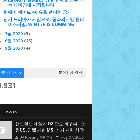
능이 마침내 시작됩니다
화웨이 메이트 40 유출 렌더링 공개
인기 드라마가 게임으로. 왕좌의게임 윈터
이즈커밍, WINTER IS COMMING
7월 2020
(5)
►
6월 2020
(25)
►
5월 2020
(4)
►
난주 페이지뷰
문의하기 양식
0,931
T POSTS
핸드헬드 게임기 OS 판도 바뀌나…스
팀OS, 인텔 기반 MSI 기기 지원 시작
Aug 07, 2026
JP-Hosting 관리자3