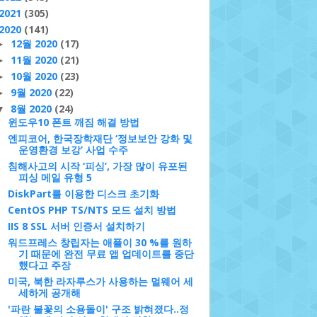
2021
(305)
2020
(141)
12월 2020
(17)
►
11월 2020
(21)
►
10월 2020
(23)
►
9월 2020
(22)
►
8월 2020
(24)
▼
윈도우10 폰트 깨짐 해결 방법
엔피코어, 한국장학재단 ‘정보보안 강화 및
운영환경 보강’ 사업 수주
침해사고의 시작 ‘피싱’, 가장 많이 유포된
피싱 메일 유형 5
DiskPart를 이용한 디스크 초기화
CentOS PHP TS/NTS 모드 설치 방법
IIS 8 SSL 서버 인증서 설치하기
워드프레스 창립자는 애플이 30 %를 원하
기 때문에 완전 무료 앱 업데이트를 중단
했다고 주장
미국, 북한 라자루스가 사용하는 멀웨어 세
세하게 공개해
'파란 불꽃의 소용돌이' 구조 밝혀졌다..정