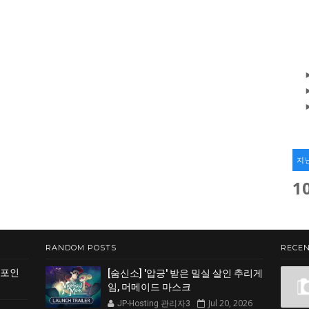
지
1
RANDOM POSTS
RECEN
 포인
[숨신소] '압긍' 받은 밀실 살인 추리게
임, 머메이드 마스크
Jul 20, 2026
JP-Hosting 관리자3