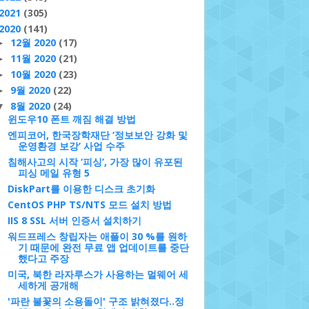
2021
(305)
2020
(141)
12월 2020
(17)
►
11월 2020
(21)
►
10월 2020
(23)
►
9월 2020
(22)
►
8월 2020
(24)
▼
윈도우10 폰트 깨짐 해결 방법
엔피코어, 한국장학재단 ‘정보보안 강화 및
운영환경 보강’ 사업 수주
침해사고의 시작 ‘피싱’, 가장 많이 유포된
피싱 메일 유형 5
DiskPart를 이용한 디스크 초기화
CentOS PHP TS/NTS 모드 설치 방법
IIS 8 SSL 서버 인증서 설치하기
워드프레스 창립자는 애플이 30 %를 원하
기 때문에 완전 무료 앱 업데이트를 중단
했다고 주장
미국, 북한 라자루스가 사용하는 멀웨어 세
세하게 공개해
'파란 불꽃의 소용돌이' 구조 밝혀졌다..정