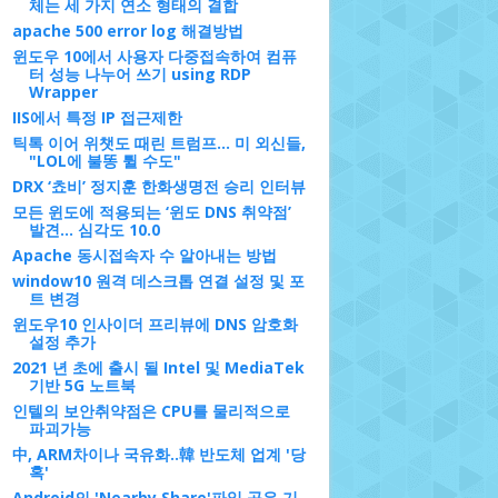
체는 세 가지 연소 형태의 결합
apache 500 error log 해결방법
윈도우 10에서 사용자 다중접속하여 컴퓨
터 성능 나누어 쓰기 using RDP
Wrapper
IIS에서 특정 IP 접근제한
틱톡 이어 위챗도 때린 트럼프… 미 외신들,
"LOL에 불똥 튈 수도"
DRX ‘쵸비’ 정지훈 한화생명전 승리 인터뷰
모든 윈도에 적용되는 ‘윈도 DNS 취약점’
발견... 심각도 10.0
Apache 동시접속자 수 알아내는 방법
window10 원격 데스크톱 연결 설정 및 포
트 변경
윈도우10 인사이더 프리뷰에 DNS 암호화
설정 추가
2021 년 초에 출시 될 Intel 및 MediaTek
기반 5G 노트북
인텔의 보안취약점은 CPU를 물리적으로
파괴가능
中, ARM차이나 국유화..韓 반도체 업계 '당
혹'
Android의 'Nearby Share'파일 공유 기