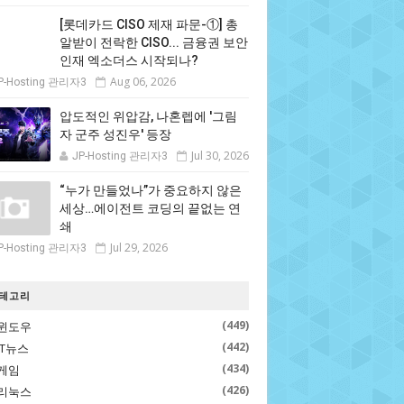
[롯데카드 CISO 제재 파문-①] 총
알받이 전락한 CISO... 금융권 보안
인재 엑소더스 시작되나?
Aug 06, 2026
P-Hosting 관리자3
압도적인 위압감, 나혼렙에 '그림
자 군주 성진우' 등장
Jul 30, 2026
JP-Hosting 관리자3
“누가 만들었나”가 중요하지 않은
세상…에이전트 코딩의 끝없는 연
쇄
Jul 29, 2026
P-Hosting 관리자3
테고리
(449)
윈도우
(442)
IT뉴스
(434)
게임
(426)
리눅스