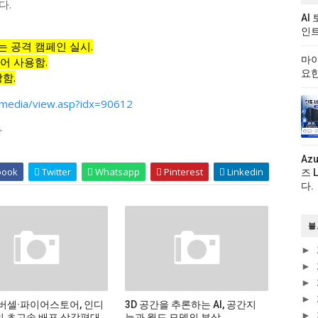
다.
AI
인트
는 공격 캠페인 실시.
마이
어 사용함.
요한
함.
media/view.asp?idx=90612
다
Az
book
Twitter
Whatsapp
Pinterest
Linkedin
즈 
다.
블
►
►
►
►
버셀·파이어스토어, 인디
3D 공간을 추론하는 AI, 공간지
►
 초고속 배포 삼각편대
능과 월드 모델의 부상