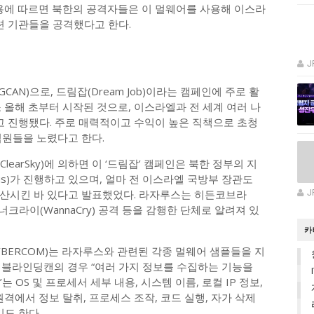
내용에 따르면 북한의 공격자들은 이 멀웨어를 사용해 이스라
련 기관들을 공격했다고 한다.
J
CAN)으로, 드림잡(Dream Job)이라는 캠페인에 주로 활
 올해 초부터 시작된 것으로, 이스라엘과 전 세계 여러 나
고 진행됐다. 주로 매력적이고 수익이 높은 직책으로 초청
직원들을 노렸다고 한다.
earSky)에 의하면 이 ‘드림잡’ 캠페인은 북한 정부의 지
us)가 진행하고 있으며, 얼마 전 이스라엘 국방부 장관도
무산시킨 바 있다고 발표했었다. 라자루스는 히든코브라
J
년 워너크라이(WannaCry) 공격 등을 감행한 단체로 알려져 있
카
YBERCOM)는 라자루스와 관련된 각종 멀웨어 샘플들을 지
 블라인딩캔의 경우 “여러 가지 정보를 수집하는 기능을
는 OS 및 프로세서 세부 내용, 시스템 이름, 로컬 IP 정보,
격에서 정보 탈취, 프로세스 조작, 코드 실행, 자가 삭제
기도 한다.