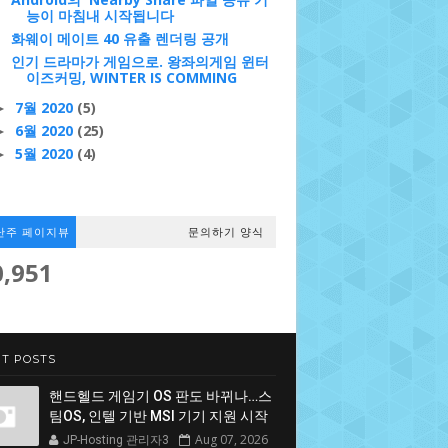
능이 마침내 시작됩니다
화웨이 메이트 40 유출 렌더링 공개
인기 드라마가 게임으로. 왕좌의게임 윈터
이즈커밍, WINTER IS COMMING
7월 2020
(5)
►
6월 2020
(25)
►
5월 2020
(4)
►
난주 페이지뷰
문의하기 양식
0,951
T POSTS
핸드헬드 게임기 OS 판도 바뀌나…스
팀OS, 인텔 기반 MSI 기기 지원 시작
Aug 07, 2026
JP-Hosting 관리자3