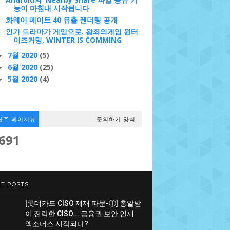
능이 마침내 시작됩니다
화웨이 메이트 40 유출 렌더링 공개
인기 드라마가 게임으로. 왕좌의게임 윈터
이즈커밍, WINTER IS COMMING
7월 2020
(5)
►
6월 2020
(25)
►
5월 2020
(4)
►
난주 페이지뷰
문의하기 양식
,691
T POSTS
[롯데카드 CISO 제재 파문-①] 총알받
이 전락한 CISO... 금융권 보안 인재
엑소더스 시작되나?