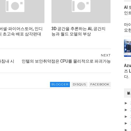
AI
인트
마이
버셀·파이어스토어, 인디
3D 공간을 추론하는 AI, 공간지
요한
 초고속 배포 삼각편대
능과 월드 모델의 부상
NEXT
 마침내 시
인텔의 보안취약점은 CPU를 물리적으로 파괴가능
Az
즈 
다.
BLOGGER
DISQUS
FACEBOOK
블
►
►
►
►
►