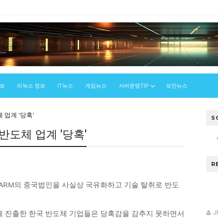
정보
리눅스 정보
IT뉴스
게임뉴스
서버운영TIP
보안뉴스
 업계 '당혹'
S
반도체 업계 '당혹'
R
 ARM의 중국법인을 사실상 국유화하고 기술 탈취로 반도
국에 진출한 한국 반도체 기업들은 당혹감을 감추지 못하면서
J