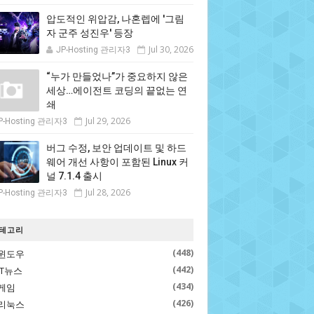
압도적인 위압감, 나혼렙에 '그림
자 군주 성진우' 등장
Jul 30, 2026
JP-Hosting 관리자3
“누가 만들었나”가 중요하지 않은
세상…에이전트 코딩의 끝없는 연
쇄
Jul 29, 2026
P-Hosting 관리자3
버그 수정, 보안 업데이트 및 하드
웨어 개선 사항이 포함된 Linux 커
널 7.1.4 출시
Jul 28, 2026
P-Hosting 관리자3
테고리
(448)
윈도우
(442)
IT뉴스
(434)
게임
(426)
리눅스