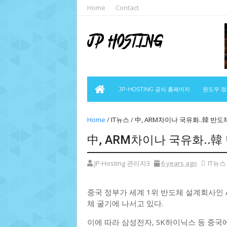
Home
Contact
JP-HOSTING 공식 홈페이지
윈도우 
Home
/
IT뉴스
/
中, ARM차이나 국유화..韓 반도체
中, ARM차이나 국유화..韓 
JP-Hosting 관리자3
6 years ago
IT뉴스
중국 정부가 세계 1위 반도체 설계회사인
체 굴기에 나서고 있다.
이에 따라 삼성전자, SK하이닉스 등 중