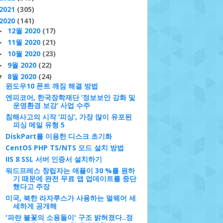
2021
(305)
2020
(141)
12월 2020
(17)
►
11월 2020
(21)
►
10월 2020
(23)
►
9월 2020
(22)
►
8월 2020
(24)
▼
윈도우10 폰트 깨짐 해결 방법
엔피코어, 한국장학재단 ‘정보보안 강화 및
운영환경 보강’ 사업 수주
침해사고의 시작 ‘피싱’, 가장 많이 유포된
피싱 메일 유형 5
DiskPart를 이용한 디스크 초기화
CentOS PHP TS/NTS 모드 설치 방법
IIS 8 SSL 서버 인증서 설치하기
워드프레스 창립자는 애플이 30 %를 원하
기 때문에 완전 무료 앱 업데이트를 중단
했다고 주장
미국, 북한 라자루스가 사용하는 멀웨어 세
세하게 공개해
'파란 불꽃의 소용돌이' 구조 밝혀졌다..정