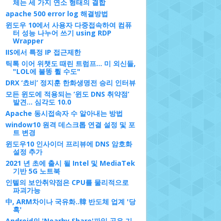
체는 세 가지 연소 형태의 결합
apache 500 error log 해결방법
윈도우 10에서 사용자 다중접속하여 컴퓨
터 성능 나누어 쓰기 using RDP
Wrapper
IIS에서 특정 IP 접근제한
틱톡 이어 위챗도 때린 트럼프… 미 외신들,
"LOL에 불똥 튈 수도"
DRX ‘쵸비’ 정지훈 한화생명전 승리 인터뷰
모든 윈도에 적용되는 ‘윈도 DNS 취약점’
발견... 심각도 10.0
Apache 동시접속자 수 알아내는 방법
window10 원격 데스크톱 연결 설정 및 포
트 변경
윈도우10 인사이더 프리뷰에 DNS 암호화
설정 추가
2021 년 초에 출시 될 Intel 및 MediaTek
기반 5G 노트북
인텔의 보안취약점은 CPU를 물리적으로
파괴가능
中, ARM차이나 국유화..韓 반도체 업계 '당
혹'
Android의 'Nearby Share'파일 공유 기