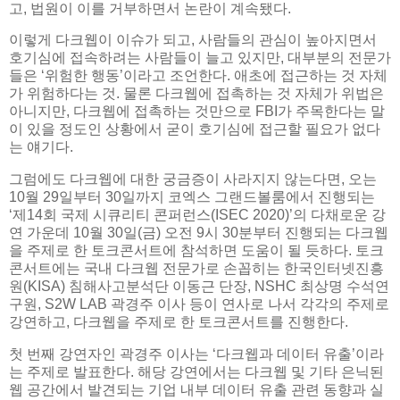
고, 법원이 이를 거부하면서 논란이 계속됐다.
이렇게 다크웹이 이슈가 되고, 사람들의 관심이 높아지면서
호기심에 접속하려는 사람들이 늘고 있지만, 대부분의 전문가
들은 ‘위험한 행동’이라고 조언한다. 애초에 접근하는 것 자체
가 위험하다는 것. 물론 다크웹에 접촉하는 것 자체가 위법은
아니지만, 다크웹에 접촉하는 것만으로 FBI가 주목한다는 말
이 있을 정도인 상황에서 굳이 호기심에 접근할 필요가 없다
는 얘기다.
그럼에도 다크웹에 대한 궁금증이 사라지지 않는다면, 오는
10월 29일부터 30일까지 코엑스 그랜드볼룸에서 진행되는
‘제14회 국제 시큐리티 콘퍼런스(ISEC 2020)’의 다채로운 강
연 가운데 10월 30일(금) 오전 9시 30분부터 진행되는 다크웹
을 주제로 한 토크콘서트에 참석하면 도움이 될 듯하다. 토크
콘서트에는 국내 다크웹 전문가로 손꼽히는 한국인터넷진흥
원(KISA) 침해사고분석단 이동근 단장, NSHC 최상명 수석연
구원, S2W LAB 곽경주 이사 등이 연사로 나서 각각의 주제로
강연하고, 다크웹을 주제로 한 토크콘서트를 진행한다.
첫 번째 강연자인 곽경주 이사는 ‘다크웹과 데이터 유출’이라
는 주제로 발표한다. 해당 강연에서는 다크웹 및 기타 은닉된
웹 공간에서 발견되는 기업 내부 데이터 유출 관련 동향과 실