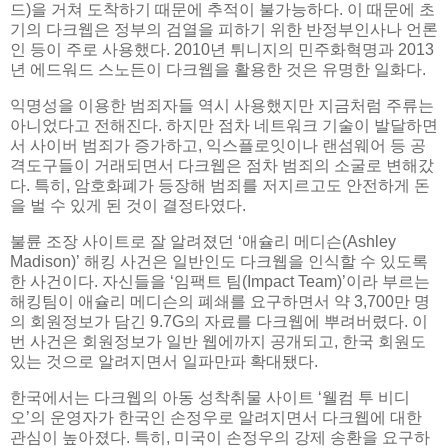
드)을 거쳐 도착하기 때문에 추적이 불가능하다. 이 때문에 초
기의 다크웹은 정부의 검열을 피하기 위한 반정부인사나 언론
인 등이 주로 사용했다. 2010년 튀니지의 민주화혁명과 2013
년 에드워드 스노든이 다크웹을 활용한 것은 유명한 일화다.
익명성을 이용한 범죄자들 역시 사용했지만 지금처럼 주류는
아니었다고 전해진다. 하지만 점차 네트워크 기술이 발달하면
서 사이버 범죄가 증가하고, 익스플로잇이나 랜섬웨어 등 공
격도구들이 거래되면서 다크웹은 점차 범죄의 소굴로 변해갔
다. 특히, 암호화폐가 등장해 범죄를 저지르고도 안전하게 돈
을 벌 수 있게 된 것이 결정타였다.
불륜 조장 사이트로 잘 알려졌던 ‘애슐리 메디슨(Ashley
Madison)’ 해킹 사건은 일반인도 다크웹을 인식할 수 있도록
한 사건이다. 자신들을 ‘임팩트 팀(Impact Team)’이라 부르는
해킹팀이 애슐리 메디슨의 폐쇄를 요구하면서 약 3,700만 명
의 회원정보가 담긴 9.7G의 자료를 다크웹에 뿌려버렸다. 이
번 사건은 회원정보가 일반 웹에까지 공개되고, 한국 회원도
있는 것으로 알려지면서 일파만파 확대됐다.
한국에서는 다크웹의 아동 성착취물 사이트 ‘웰컴 투 비디
오’의 운영자가 한국인 손정우로 알려지면서 다크웹에 대한
관심이 높아졌다. 특히, 미국이 손정우의 강제 송환을 요구하