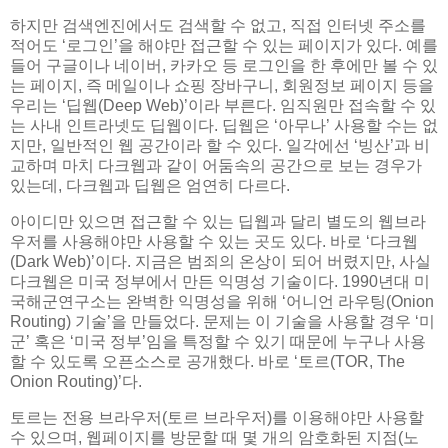
하지만 검색엔진에서도 검색할 수 없고, 직접 인터넷 주소를
적어도 ‘로그인’을 해야만 접근할 수 있는 페이지가 있다. 예를
들어 구글이나 네이버, 카카오 등 로그인을 한 후에만 볼 수 있
는 페이지, 즉 메일이나 쇼핑 장바구니, 회원정보 페이지 등을
우리는 ‘딥웹(Deep Web)’이라 부른다. 임직원만 접속할 수 있
는 사내 인트라넷도 딥웹이다. 딥웹은 ‘아무나’ 사용할 수는 없
지만, 일반적인 웹 공간이라 할 수 있다. 일각에선 ‘빙산’과 비
교하며 마치 다크웹과 같이 어둠속의 공간으로 보는 경우가
있는데, 다크웹과 딥웹은 엄연히 다르다.
아이디만 있으면 접근할 수 있는 딥웹과 달리 별도의 웹브라
우저를 사용해야만 사용할 수 있는 곳도 있다. 바로 ‘다크웹
(Dark Web)’이다. 지금은 범죄의 온상이 되어 버렸지만, 사실
다크웹은 미국 정부에서 만든 익명성 기술이다. 1990년대 미
국해군연구소는 완벽한 익명성을 위해 ‘어니언 라우팅(Onion
Routing) 기술’을 만들었다. 문제는 이 기술을 사용할 경우 ‘미
군’ 혹은 ‘미국 정부’임을 특정할 수 있기 때문에 누구나 사용
할 수 있도록 오픈소스로 공개했다. 바로 ‘토르(TOR, The
Onion Routing)’다.
토르는 전용 브라우저(토르 브라우저)를 이용해야만 사용할
수 있으며, 웹페이지를 방문할 때 몇 개의 암호화된 지점(노