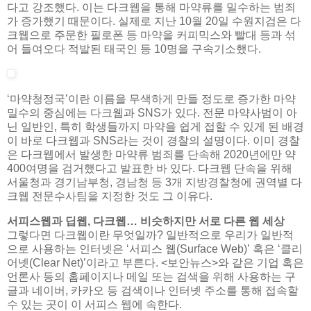
다고 강조했다. 이는 다크웹을 통해 마약류를 밀수하는 범죄
가 증가했기 때문이다. 실제로 지난 10월 20일 수원지검은 다
크웹으로 주문한 필로폰 등 마약을 커피믹스와 빨대 등과 섞
어 들여오다 적발된 태국인 등 10명을 구속기소했다.
‘마약청정국’이란 이름을 무색하게 만들 정도로 증가한 마약
밀수의 중심에는 다크웹과 SNS가 있다. 전문 마약사범이 아
닌 일반인, 특히 학생들까지 마약을 쉽게 접할 수 있게 된 배경
이 바로 다크웹과 SNS라는 것이 경찰의 설명이다. 이미 경찰
은 다크웹에서 발생한 마약류 범죄를 단속해 2020년에만 약
400여명을 검거했다고 발표한 바 있다. 다크웹 단속을 위해
서울청과 경기남부청, 경남청 등 3개 지방경찰청에 권역별 다
크웹 전문수사팀을 지정한 것도 그 이유다.
서피스웹과 딥웹, 다크웹… 비슷하지만 서로 다른 웹 세상
그렇다면 다크웹이란 무엇일까? 일반적으로 우리가 일반적
으로 사용하는 인터넷은 ‘서피스 웹(Surface Web)’ 혹은 ‘클리
어넷(Clear Net)’이라고 부른다. <보안뉴스>와 같은 기업 혹은
언론사 등의 홈페이지나 메일 또는 검색을 위해 사용하는 구
글과 네이버, 카카오 등 검색이나 인터넷 주소를 통해 접속할
수 있는 곳이 이 서피스 웹에 속한다.