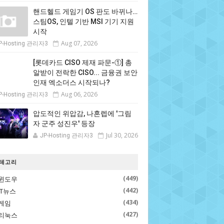
핸드헬드 게임기 OS 판도 바뀌나…
스팀OS, 인텔 기반 MSI 기기 지원
시작
Aug 07, 2026
P-Hosting 관리자3
[롯데카드 CISO 제재 파문-①] 총
알받이 전락한 CISO... 금융권 보안
인재 엑소더스 시작되나?
Aug 06, 2026
P-Hosting 관리자3
압도적인 위압감, 나혼렙에 '그림
자 군주 성진우' 등장
Jul 30, 2026
JP-Hosting 관리자3
테고리
(449)
윈도우
(442)
IT뉴스
(434)
게임
(427)
리눅스