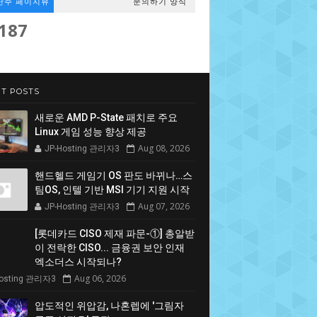
난주 페이지뷰
문의하기 양식
,187
T POSTS
새로운 AMD P-State 패치로 주요
Linux 게임 성능 향상 제공
Aug 08, 2026
JP-Hosting 관리자3
핸드헬드 게임기 OS 판도 바뀌나…스
팀OS, 인텔 기반 MSI 기기 지원 시작
Aug 07, 2026
JP-Hosting 관리자3
[롯데카드 CISO 제재 파문-①] 총알받
이 전락한 CISO... 금융권 보안 인재
엑소더스 시작되나?
Aug 06, 2026
Hosting 관리자3
압도적인 위압감, 나혼렙에 '그림자