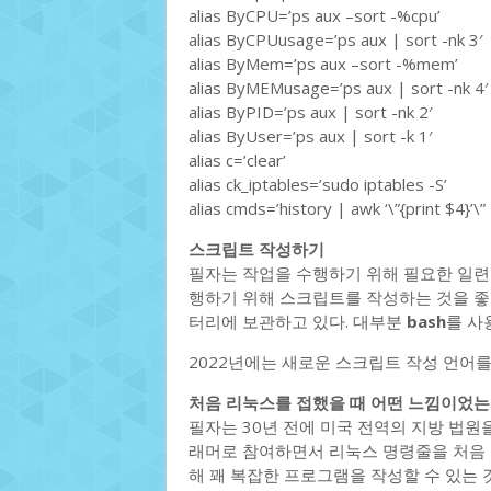
alias ByCPU=’ps aux –sort -%cpu’
alias ByCPUusage=’ps aux | sort -nk 3′
alias ByMem=’ps aux –sort -%mem’
alias ByMEMusage=’ps aux | sort -nk 4′
alias ByPID=’ps aux | sort -nk 2′
alias ByUser=’ps aux | sort -k 1′
alias c=’clear’
alias ck_iptables=’sudo iptables -S’
alias cmds=’history | awk ‘\”{print $4}’\” 
스크립트 작성하기
필자는 작업을 수행하기 위해 필요한 일련
행하기 위해 스크립트를 작성하는 것을 
터리에 보관하고 있다. 대부분
bash
를 사
2022년에는 새로운 스크립트 작성 언어를
처음 리눅스를 접했을 때 어떤 느낌이었
필자는 30년 전에 미국 전역의 지방 법
래머로 참여하면서 리눅스 명령줄을 처음 접
해 꽤 복잡한 프로그램을 작성할 수 있는