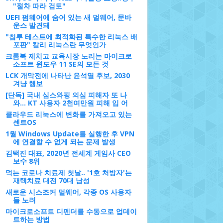
"절차 따라 검토"
UEFI 펌웨어에 숨어 있는 새 멀웨어, 문바
운스 발견돼
"침투 테스트에 최적화된 특수한 리눅스 배
포판" 칼리 리눅스란 무엇인가
크롬북 제치고 교육시장 노리는 마이크로
소프트 윈도우 11 SE의 모든 것
LCK 개막전에 나타난 윤석열 후보, 2030
겨냥 행보
[단독] 국내 심스와핑 의심 피해자 또 나
와... KT 사용자 2천여만원 피해 입 어
클라우드 리눅스에 변화를 가져오고 있는
센트OS
1월 Windows Update를 실행한 후 VPN
에 연결할 수 없게 되는 문제 발생
김택진 대표, 2020년 전세계 게임사 CEO
보수 8위
먹는 코로나 치료제 첫날.. '1호 처방자'는
재택치료 대전 70대 남성
새로운 시스조커 멀웨어, 각종 OS 사용자
들 노려
마이크로소프트 디펜더를 수동으로 업데이
트하는 방법