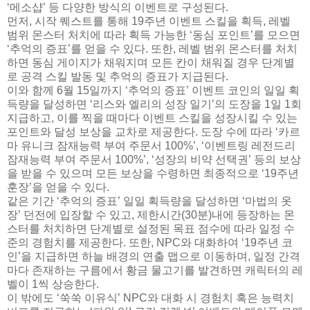
‘메소샵’ 등 다양한 방식의 이벤트로 구성된다.
먼저, 시작 퀘스트를 통해 19주년 이벤트 스킬을 획득, 레벨
범위 몬스터 처치에 따라 획득 가능한 ‘동심 포인트’를 모으면
‘추억의 증표’를 얻을 수 있다. 또한, 레벨 범위 몬스터를 처치
하면 동심 게이지가 채워지며 모든 칸이 채워질 경우 단계별
로 공격 스킬 발동 및 추억의 증표가 지급된다.
이와 함께 6월 15일까지 ‘추억의 증표’ 이벤트 코인의 일일 획
득량을 달성하면 ‘리스와 엘리의 성장 일기’의 도장을 1일 1회
지급하고, 이를 찍을 때마다 이벤트 스킬을 성장시킬 수 있는
포인트와 달성 보상을 교차로 제공한다. 도장 수에 따라 ‘카르
마 유니크 잠재능력 부여 주문서 100%’, ‘이벤트링 레전드리
잠재능력 부여 주문서 100%’, ‘성장의 비약 선택권’ 등의 보상
을 받을 수 있으며 모든 보상을 수령하면 최종적으로 ‘19주년
훈장’을 얻을 수 있다.
같은 기간 ‘추억의 증표’ 일일 획득량을 달성하면 ‘마법의 옷
장’ 던전에 입장할 수 있고, 제한시간(30분)내에 등장하는 몬
스터를 처치하면 단계별로 설정된 목표 점수에 따라 일정 수
준의 경험치를 제공한다. 또한, NPC와 대화하여 ‘19주년 코
인’을 지급하면 하늘 배경의 연출 맵으로 이동하며, 일정 간격
마다 존재하는 구름에서 황금 물고기를 발견하면 캐릭터의 레
벨이 1씩 상승한다.
이 밖에도 ‘쑥쑥 이유식’ NPC와 대화 시 경험치 혹은 능력치