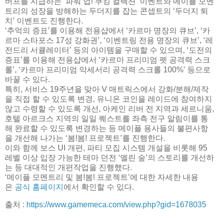
버프를 지급하는 ‘파워 업! 쿠킹 컬렉션’ 이벤트와 메이플 모멘
트리의 성장을 방해하는 두더지를 잡는 콘셉트의 ‘두더지 퇴
치’ 이벤트도 진행한다.
‘추억의 증표’를 이용해 전용샵에서 ‘카르마 명장의 큐브’, ‘카
르마 스타포스 17성 강화권’, ‘이벤트링 전용 명장의 큐브’, ‘레
전드리 서큘레이터’ 등의 아이템을 구매할 수 있으며, ‘도전의
증표’를 이용해 전용샵에서 ‘카르마 프리미엄 펫 공격력 스크
롤’, ‘카르마 프리미엄 악세서리 공격력 스크롤 100%’ 등으로
바꿀 수 있다.
특히, 서비스 19주년을 맞아 V 매트릭스에서 강화/분해/제작
을 직접 할 수 있도록 변경, 유니온 코인을 레이드에 참여하지
않고 수령할 수 있도록 개선, 아케인 리버 전 지역과 세르니움,
호텔 아르크스 지역의 일일 퀘스트를 좌측 전구 알림이를 통
해 완료할 수 있도록 변경하는 등 메이플 용사들의 불편사항
을 개선해 나가는 ‘봄!봄! 프로젝트’를 진행한다.
이와 함께 보스 UI 개편, 파티 모집 시스템 개설을 비롯해 95
레벨 이상 입장 가능한 테마 던전 ‘엘린 숲’의 스토리를 개선하
는 등 대대적인 개편작업을 진행했다.
‘메이플 모멘트리 및 봄!봄! 프로젝트’에 대한 자세한 내용
은
공식 홈페이지
에서 확인할 수 있다.
출처 :
https://www.gamemeca.com/view.php?gid=1678035