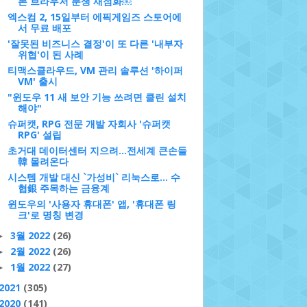
본 브라우저 분쟁 재점화￼
엑스컴 2, 15일부터 에픽게임즈 스토어에
서 무료 배포
'잘못된 비즈니스 결정'이 또 다른 '내부자
위협'이 된 사례
티맥스클라우드, VM 관리 솔루션 '하이퍼
VM' 출시
"윈도우 11 새 보안 기능 쓰려면 클린 설치
해야"
슈퍼캣, RPG 전문 개발 자회사 '슈퍼캣
RPG' 설립
초거대 데이터센터 지으려…전세계 큰손들
韓 몰려온다
시스템 개발 대신 `가성비` 리눅스로… 수
협銀 주목하는 금융계
윈도우의 '사용자 휴대폰' 앱, '휴대폰 링
크'로 명칭 변경
3월 2022
(26)
►
2월 2022
(26)
►
1월 2022
(27)
►
2021
(305)
2020
(141)