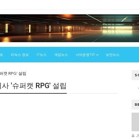
정보
리눅스 정보
IT뉴스
게임뉴스
서버운영TIP
보안뉴스
퍼캣 RPG' 설립
S
사 '슈퍼캣 RPG' 설립
R
J