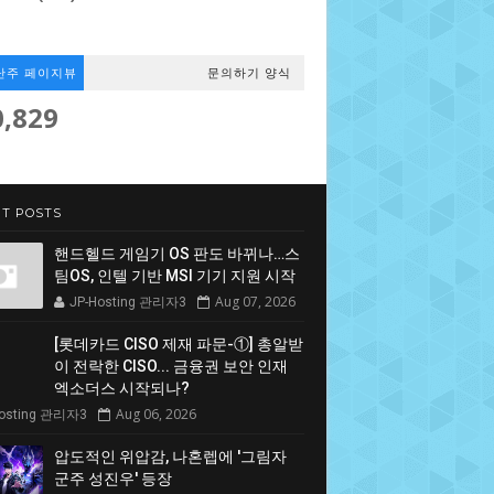
난주 페이지뷰
문의하기 양식
0,829
T POSTS
핸드헬드 게임기 OS 판도 바뀌나…스
팀OS, 인텔 기반 MSI 기기 지원 시작
Aug 07, 2026
JP-Hosting 관리자3
[롯데카드 CISO 제재 파문-①] 총알받
이 전락한 CISO... 금융권 보안 인재
엑소더스 시작되나?
Aug 06, 2026
Hosting 관리자3
압도적인 위압감, 나혼렙에 '그림자
군주 성진우' 등장