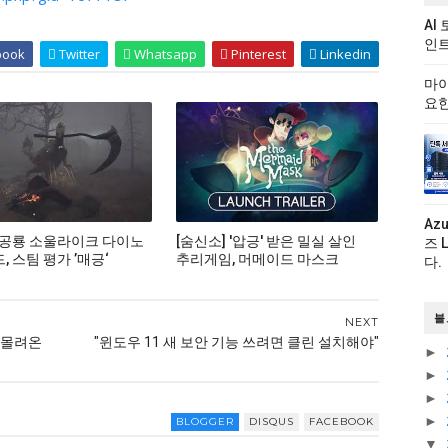
AI
인트
book
Twitter
Whatsapp
Pinterest
Linkedin
마이
요한
Az
 공룡 소울라이크 다이노
[숨신소] '압긍' 받은 밀실 살인
즈 
 스팀 평가 ’매긍‘
추리게임, 머메이드 마스크
다.
블
NEXT
 몰려온
"윈도우 11 새 보안 기능 쓰려면 클린 설치해야"
►
►
►
►
BLOGGER
DISQUS
FACEBOOK
▼