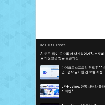
POPULAR POSTS
AI 토큰, 많이 쓸수록 더 생산적인가?…스토리
트의 전철을 밟는 토큰맥싱
마이크로소프트의 윈도우 11 
언…정작 필요한 건 로컬 계정
JP-Hosting, 단독 서버와 
서버란?