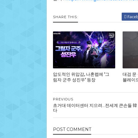
Face
SHARE THIS:
압도적인 위압감, 나혼렙에 '그
대검 문
림자 군주 성진우' 등장
블레이드,
PREVIOUS
초거대 데이터센터 지으려…전세계 큰손들 韓
다
POST
COMMENT