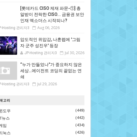
[롯데카드 CISO 제재 파문-①] 총
알받이 전락한 CISO... 금융권 보안
인재 엑소더스 시작되나?
Aug 06, 2026
P-Hosting 관리자3
압도적인 위압감, 나혼렙에 '그림
자 군주 성진우' 등장
Jul 30, 2026
JP-Hosting 관리자3
“누가 만들었나”가 중요하지 않은
세상…에이전트 코딩의 끝없는 연
쇄
Jul 29, 2026
P-Hosting 관리자3
테고리
(449)
윈도우
(442)
IT뉴스
(434)
게임
(426)
리눅스