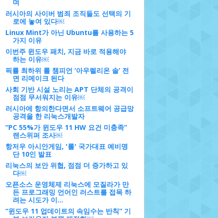
며
러시아의 사이버 범죄 조직들도 선택의 기
로에 놓여 있다￼
Linux Mint가 아닌 Ubuntu를 사용하는 5
가지 이유
이번주 윈도우 패치, 지금 바로 적용해야
하는 이유￼
픽률 최하위 롤 챔피언 ‘아우렐리온 솔’ 전
면 리메이크 된다
사회 기반 시설 노리는 APT 단체의 공격이
점점 무서워지는 이유￼
러시아에 항의한다면서 소프트웨어 공급망
공격을 한 리눅스개발자
“PC 55%가 윈도우 11 HW 요건 미충족”
랜스위퍼 조사￼
항저우 아시안게임, '롤' 국가대표 예비명
단 10인 발표
리눅스의 보안 위협, 점점 더 증가하고 있
다￼
오픈소스 운영체제 리눅스에 모질라가 만
든 프로그래밍 언어인 러스트를 접목 하
려는 시도가 이...
“윈도우 11 업데이트의 속임수는 반칙” 기