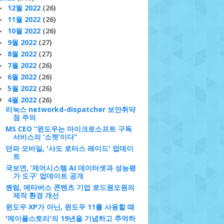
12월 2022
(26)
►
11월 2022
(26)
►
10월 2022
(26)
►
9월 2022
(27)
►
8월 2022
(27)
►
7월 2022
(26)
►
6월 2022
(26)
►
5월 2022
(26)
►
4월 2022
(26)
▼
리눅스 networkd-dispatcher 보안취약
점 주의
MS CEO “윈도우는 마이크로소프트 구독
서비스의 ‘소켓’이다”
던파 모바일, '사도 로터스 레이드' 업데이
트
국보연, ‘제어시스템 AI 데이터셋과 성능평
가 도구’ 업데이트 공개
퀀텀, 메타버스 콘텐츠 기업 로드원오원의
제작 환경 개선
윈도우 XP가 아닌, 윈도우 11를 사용할 때
'메이플스토리'의 19년을 기념하고 추억하