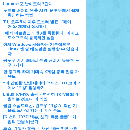
Linux 배포 난이도의 3단계
노트북 배터리 완충 시간, 윈도우에서 쉽게
확인하는 방법
T1, 오후 5시 이후 로스터 발표…'페이
커'와 재계약 성사?￼
“애저 데브옵스에 웹3를 통합한다” 마이크
로소프트의 블록체인 실험
이제 Windows 사용자는 기본적으로
Linux 앱 및 배포판을 실행할 수 있습니
다.
윈도우 기기 배터리 수명 관리에 유용한 도
구 2가지
한·중교류 확대 기대속 K게임 중국 진출 가
속도
"더 간편한 닷넷 데이터 액세스" ED 코어 7
에서 '로깅' 활용하기
Linux 6.1-rc6 출시 - 여전히 Torvalds가
원하는 것보다 더 커짐
퀄컴 스냅드래곤, 윈도우 11용 AI 혁신 기
술로 모바일 컴퓨터 미래 주도
[지스타 2022] 넥슨, 신작 ‘폭풍 출품’…게
임의 판을 바꾼다
토스, 계열사 합동 IT 재난 대응 훈련 개최