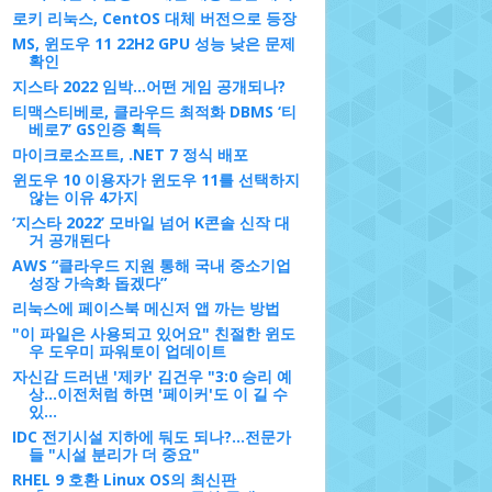
로키 리눅스, CentOS 대체 버전으로 등장
MS, 윈도우 11 22H2 GPU 성능 낮은 문제
확인
지스타 2022 임박…어떤 게임 공개되나?
티맥스티베로, 클라우드 최적화 DBMS ‘티
베로7’ GS인증 획득
마이크로소프트, .NET 7 정식 배포
윈도우 10 이용자가 윈도우 11를 선택하지
않는 이유 4가지
‘지스타 2022’ 모바일 넘어 K콘솔 신작 대
거 공개된다
AWS “클라우드 지원 통해 국내 중소기업
성장 가속화 돕겠다”
리눅스에 페이스북 메신저 앱 까는 방법
"이 파일은 사용되고 있어요" 친절한 윈도
우 도우미 파워토이 업데이트
자신감 드러낸 '제카' 김건우 "3:0 승리 예
상…이전처럼 하면 '페이커'도 이 길 수
있...
IDC 전기시설 지하에 둬도 되나?…전문가
들 "시설 분리가 더 중요"
RHEL 9 호환 Linux OS의 최신판