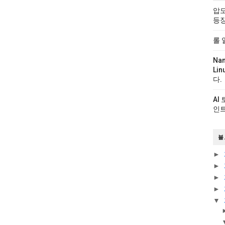
압도
등
롤 
Na
Li
다.
AI
인트
블
►
►
►
►
▼