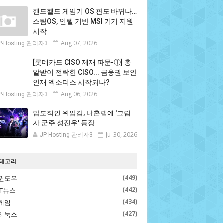
핸드헬드 게임기 OS 판도 바뀌나…
스팀OS, 인텔 기반 MSI 기기 지원
시작
Aug 07, 2026
P-Hosting 관리자3
[롯데카드 CISO 제재 파문-①] 총
알받이 전락한 CISO... 금융권 보안
인재 엑소더스 시작되나?
Aug 06, 2026
P-Hosting 관리자3
압도적인 위압감, 나혼렙에 '그림
자 군주 성진우' 등장
Jul 30, 2026
JP-Hosting 관리자3
테고리
(449)
윈도우
(442)
IT뉴스
(434)
게임
(427)
리눅스