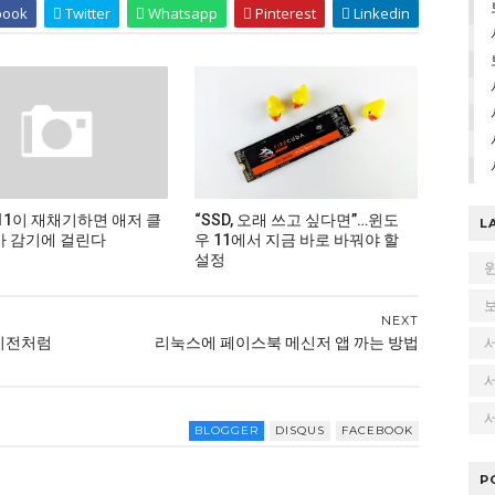
book
Twitter
Whatsapp
Pinterest
Linkedin
11이 재채기하면 애저 클
“SSD, 오래 쓰고 싶다면”…윈도
L
 감기에 걸린다
우 11에서 지금 바로 바꿔야 할
설정
NEXT
…이전처럼
리눅스에 페이스북 메신저 앱 까는 방법
서
BLOGGER
DISQUS
FACEBOOK
P