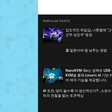
POPULAR POSTS
압도적인 위압감, 나혼렙에 '
군주 성진우' 등장
롤 일본서버 핑 낮추는 방법
NanoKVM-Go는 컴팩트 USB-
KVM을 통해 Linux에 AI 기반
어 제어 기능을 제공합니다.
AI 토큰, 많이 쓸수록 더 생산적인가?…스토리
트의 전철을 밟는 토큰맥싱