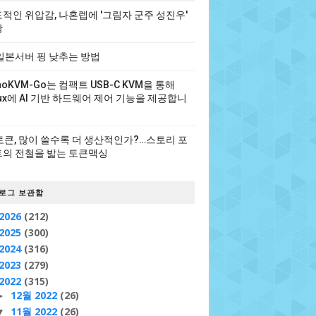
적인 위압감, 나혼렙에 '그림자 군주 성진우'
장
일본서버 핑 낮추는 방법
noKVM-Go는 컴팩트 USB-C KVM을 통해
nux에 AI 기반 하드웨어 제어 기능을 제공합니
 토큰, 많이 쓸수록 더 생산적인가?…스토리 포
의 전철을 밟는 토큰맥싱
로그 보관함
2026
(212)
2025
(300)
2024
(316)
2023
(279)
2022
(315)
12월 2022
(26)
►
11월 2022
(26)
▼