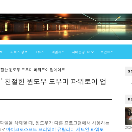
정보
리눅스 정보
IT뉴스
게임뉴스
서버운영TIP
보안뉴스
친절한 윈도우 도우미 파워토이 업데이트
S
" 친절한 윈도우 도우미 파워토이 업
R
우
파일을 삭제할 때, 윈도우가 다른 프로그램에서 사용하는
202
까?
마이크로소프트 프리웨어 유틸리티 세트인 파워토