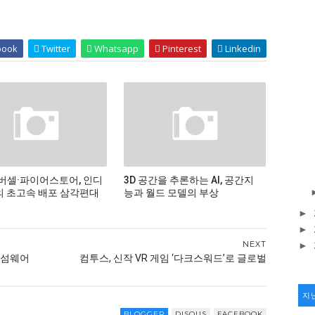
book
Twitter
Whatsapp
Pinterest
Linkedin
버셀·파이어스토어, 인디
3D 공간을 추론하는 AI, 공간지
 초고속 배포 삼각편대
능과 월드 모델의 부상
►
►
NEXT
►
 랜섬웨어
컴투스, 신작 VR 게임 ‘다크스워드’로 글로벌
지
BLOGGER
DISQUS
FACEBOOK