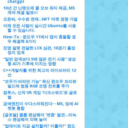
chatgpt
10년 간 닌텐도에 콜 오브 듀티 제공, MS
계약 체결 발표￼
오픈씨, 수수료 면제…NFT 마켓 경쟁 가열
이제 모든 사람이 실시간 Ubuntu를 사용
할 수 있습니다.
How-To : 윈도우 11에서 앱이 충돌할 경
우 해결책 6가지
진영 잘못 전달한 LCK 심판, 10경기 출장
정지 징계
“일반 검색보다 5배 많은 전기 사용” 생성
형 AI가 기후에 미치는 영향
C++개발자를 위한 최고의 라이브러리 12
선
“모두가 바라던 기능” 최신 윈도우 프리뷰
빌드에 범용 RGB 조명 컨트롤 추가
컴투스, 신작 VR 게임 ‘다크스워드’로 글로
벌
검색엔진이 수다스러워진다··· MS, 빙에 AI
챗봇 통합
[글로벌] 클롭 랜섬웨어 '변종' 발견...리눅
스 랜섬웨어 피해 늘어
“업데이트 지금 설치할까? 미룰까?” 윈도