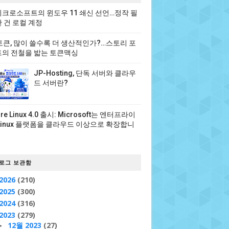
크로소프트의 윈도우 11 쇄신 선언…정작 필
 건 로컬 계정
 토큰, 많이 쓸수록 더 생산적인가?…스토리 포
의 전철을 밟는 토큰맥싱
JP-Hosting, 단독 서버와 클라우
드 서버란?
ure Linux 4.0 출시: Microsoft는 엔터프라이
Linux 플랫폼을 클라우드 이상으로 확장합니
로그 보관함
2026
(210)
2025
(300)
2024
(316)
2023
(279)
12월 2023
(27)
►