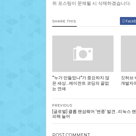
위 포스팅이 문제될 시 삭제하겠습니다.
Face
SHARE THIS:
“누가 만들었나”가 중요하지 않
깃허브·
은 세상…에이전트 코딩의 끝없
개발자의
는 연쇄
PREVIOUS
[글로벌] 클롭 랜섬웨어 '변종' 발견...리눅스
피해 늘어
POST
COMMENT