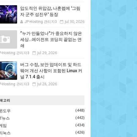
압도적인 위압감, 나혼렙에 '그림
자 군주 성진우' 등장
Jul 30, 2026
JP-Hosting 관리자3
“누가 만들었나”가 중요하지 않은
세상…에이전트 코딩의 끝없는 연
쇄
Jul 29, 2026
P-Hosting 관리자3
버그 수정, 보안 업데이트 및 하드
웨어 개선 사항이 포함된 Linux 커
널 7.1.4 출시
Jul 28, 2026
P-Hosting 관리자3
테고리
(448)
윈도우
(442)
IT뉴스
(434)
게임
(426)
리눅스