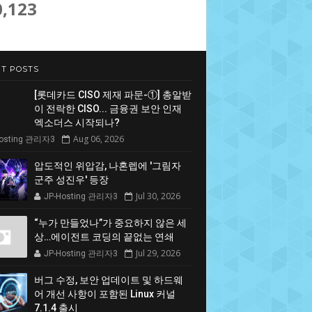
0,123
T POSTS
[롯데카드 CISO 제재 파문-①] 총알받
이 전락한 CISO... 금융권 보안 인재
엑소더스 시작되나?
Aug 06, 2026
Hosting 관리자3
압도적인 위압감, 나혼렙에 '그림자
군주 성진우' 등장
Jul 30, 2026
JP-Hosting 관리자3
“누가 만들었나”가 중요하지 않은 세
상…에이전트 코딩의 끝없는 연쇄
Jul 29, 2026
JP-Hosting 관리자3
버그 수정, 보안 업데이트 및 하드웨
어 개선 사항이 포함된 Linux 커널
7.1.4 출시