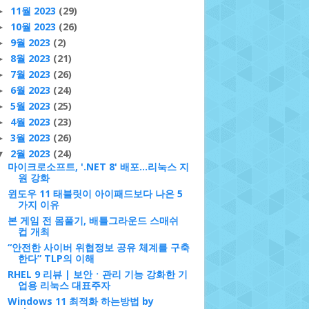
11월 2023
(29)
►
10월 2023
(26)
►
9월 2023
(2)
►
8월 2023
(21)
►
7월 2023
(26)
►
6월 2023
(24)
►
5월 2023
(25)
►
4월 2023
(23)
►
3월 2023
(26)
►
2월 2023
(24)
▼
마이크로소프트, '.NET 8' 배포…리눅스 지
원 강화
윈도우 11 태블릿이 아이패드보다 나은 5
가지 이유
본 게임 전 몸풀기, 배틀그라운드 스매쉬
컵 개최
“안전한 사이버 위협정보 공유 체계를 구축
한다” TLP의 이해
RHEL 9 리뷰 | 보안ㆍ관리 기능 강화한 기
업용 리눅스 대표주자
Windows 11 최적화 하는방법 by