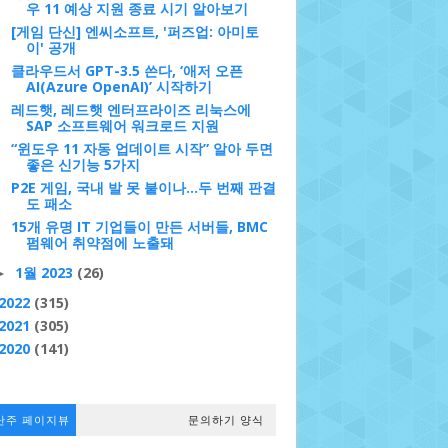
우 11 예상 지원 종료 시기 알아보기
[게임 단신] 엔씨소프트, '퍼즈업: 아미토
이' 공개
클라우드서 GPT-3.5 쓴다, ‘애저 오픈
AI(Azure OpenAI)’ 시작하기
레드햇, 레드햇 엔터프라이즈 리눅스에
SAP 소프트웨어 워크로드 지원
“윈도우 11 자동 업데이트 시작” 알아 두면
좋은 신기능 5가지
P2E 게임, 국내 발 못 붙이나…두 번째 판결
도 패소
15개 유명 IT 기업들이 만든 서버들, BMC
펌웨어 취약점에 노출돼
1월 2023
(26)
►
2022
(315)
2021
(305)
2020
(141)
난주 페이지뷰
문의하기 양식