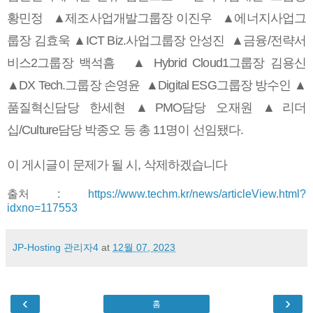
황민정 ▲제조사업개발그룹장 이진우 ▲에너지사업그
룹장 김효욱 ▲ICT Biz.사업그룹장 안성진 ▲금융/전략서
비스2그룹장 백석흠 ▲ Hybrid Cloud1그룹장 김용신
▲DX Tech.그룹장 손영윤 ▲Digital ESG그룹장 방수인 ▲
품질혁신담당 한세현 ▲PMO담당 오재원 ▲리더
십/Culture담당 박종오 등 총 11명이 선임됐다.
이 게시글이 문제가 될 시, 삭제하겠습니다
출처 :
https://www.techm.kr/news/articleView.html?
idxno=117553
JP-Hosting 관리자4
at
12월 07, 2023
‹
›
홈