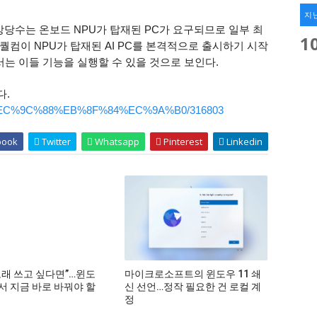
지
 상당수는 온보드 NPU가 탑재된 PC가 요구되므로 일부 최
1
, 퀄컴이 NPU가 탑재된 AI PC를 본격적으로 출시하기 시작
서는 이들 기능을 실행할 수 있을 것으로 보인다.
다.
54650/%EC%9C%88%EB%8F%84%EC%9A%B0/316803
book
Twitter
Whatsapp
Pinterest
Linkedin
 오래 쓰고 싶다면”…윈도
마이크로소프트의 윈도우 11 쇄
에서 지금 바로 바꿔야 할
신 선언…정작 필요한 건 로컬 계
정