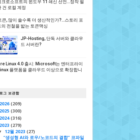
크로소프트의 윈도우 11 쇄신 선언…정작 필
 건 로컬 계정
 토큰, 많이 쓸수록 더 생산적인가?…스토리 포
의 전철을 밟는 토큰맥싱
JP-Hosting, 단독 서버와 클라우
드 서버란?
ure Linux 4.0 출시: Microsoft는 엔터프라이
Linux 플랫폼을 클라우드 이상으로 확장합니
로그 보관함
2026
(209)
2025
(300)
2024
(316)
2023
(279)
12월 2023
(27)
▼
“생성형 AI와 로우/노코드의 결합” 코파일