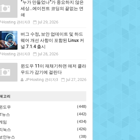
“누가 만들었나”가 중요하지 않은
세상…에이전트 코딩의 끝없는 연
쇄
Jul 29, 2026
P-Hosting 관리자3
버그 수정, 보안 업데이트 및 하드
웨어 개선 사항이 포함된 Linux 커
널 7.1.4 출시
Jul 28, 2026
P-Hosting 관리자3
윈도우 11이 재채기하면 애저 클라
우드가 감기에 걸린다
Jul 27, 2026
JP-Hosting 관리자3
테고리
(448)
윈도우
(442)
IT뉴스
(434)
게임
(426)
리눅스
(38)
보안뉴스