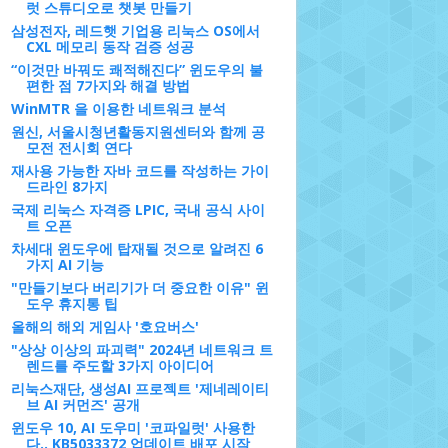
럿 스튜디오로 챗봇 만들기
삼성전자, 레드햇 기업용 리눅스 OS에서
CXL 메모리 동작 검증 성공
“이것만 바꿔도 쾌적해진다” 윈도우의 불
편한 점 7가지와 해결 방법
WinMTR 을 이용한 네트워크 분석
원신, 서울시청년활동지원센터와 함께 공
모전 전시회 연다
재사용 가능한 자바 코드를 작성하는 가이
드라인 8가지
국제 리눅스 자격증 LPIC, 국내 공식 사이
트 오픈
차세대 윈도우에 탑재될 것으로 알려진 6
가지 AI 기능
"만들기보다 버리기가 더 중요한 이유" 윈
도우 휴지통 팁
올해의 해외 게임사 '호요버스'
"상상 이상의 파괴력" 2024년 네트워크 트
렌드를 주도할 3가지 아이디어
리눅스재단, 생성AI 프로젝트 '제네레이티
브 AI 커먼즈' 공개
윈도우 10, AI 도우미 '코파일럿' 사용한
다.. KB5033372 업데이트 배포 시작