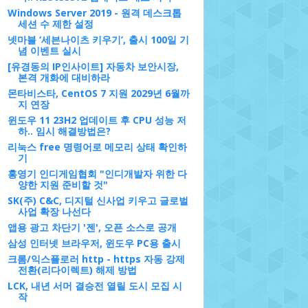
Windows Server 2019 - 원격 데스크톱
세션 수 제한 설정
넷마블 ‘세븐나이츠 키우기’, 출시 100일 기
념 이벤트 실시
[유경동의 IP인사이트] 자동차 보안시장,
본격 개화에 대비하라
몬타비스타, CentOS 7 지원 2029년 6월까
지 연장
윈도우 11 23H2 업데이트 후 CPU 성능 저
하.. 임시 해결방법은?
리눅스 free 명령어로 메모리 상태 확인하
기
홍영기 인디게임협회 "인디개발자 위한 다
양한 지원 준비할 것"
SK(주) C&C, 디지털 신사업 키우고 글로벌
사업 확장 나선다
앱용 광고 차단기 '젠', 오픈 소스로 공개
삼성 인터넷 브라우저, 윈도우 PC용 출시
크롬/익스플로러 http - https 자동 강제
전환(리다이렉트) 해제 방법
LCK, 내년 서머 결승전 열릴 도시 모집 시
작