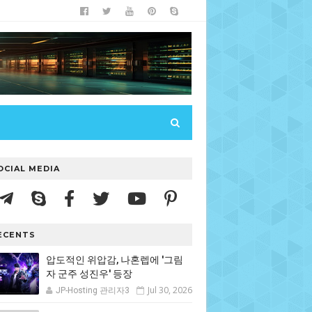
OCIAL MEDIA
ECENTS
압도적인 위압감, 나혼렙에 '그림
자 군주 성진우' 등장
Jul 30, 2026
JP-Hosting 관리자3