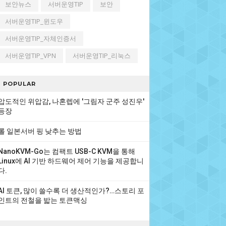
보안뉴스
서버운영TIP
보안
서버운영TIP_윈도우
서버운영TIP_자체인증서
서버운영TIP_VPN
서버운영TIP_리눅스
POPULAR
압도적인 위압감, 나혼렙에 '그림자 군주 성진우'
등장
롤 일본서버 핑 낮추는 방법
NanoKVM-Go는 컴팩트 USB-C KVM을 통해
Linux에 AI 기반 하드웨어 제어 기능을 제공합니
다.
AI 토큰, 많이 쓸수록 더 생산적인가?…스토리 포
인트의 전철을 밟는 토큰맥싱