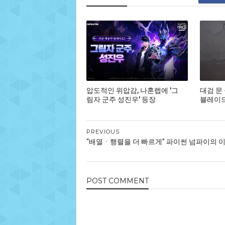
압도적인 위압감, 나혼렙에 '그
대검 문
림자 군주 성진우' 등장
블레이드,
PREVIOUS
“배열ㆍ행렬을 더 빠르게” 파이썬 넘파이의 
POST
COMMENT