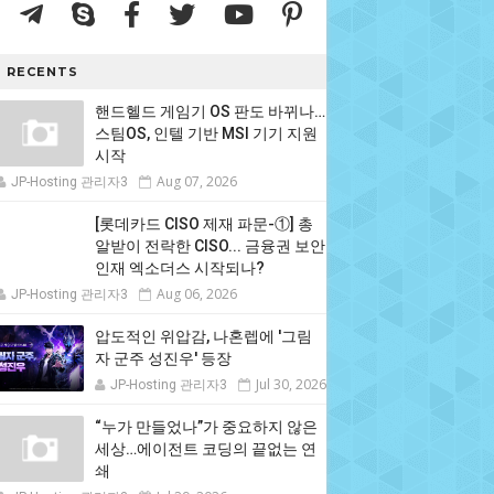
RECENTS
핸드헬드 게임기 OS 판도 바뀌나…
스팀OS, 인텔 기반 MSI 기기 지원
시작
Aug 07, 2026
JP-Hosting 관리자3
[롯데카드 CISO 제재 파문-①] 총
알받이 전락한 CISO... 금융권 보안
인재 엑소더스 시작되나?
Aug 06, 2026
JP-Hosting 관리자3
압도적인 위압감, 나혼렙에 '그림
자 군주 성진우' 등장
Jul 30, 2026
JP-Hosting 관리자3
“누가 만들었나”가 중요하지 않은
세상…에이전트 코딩의 끝없는 연
쇄