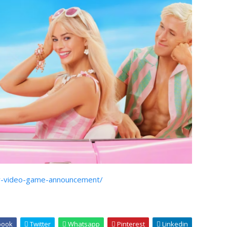
w-video-game-announcement/
book
Twitter
Whatsapp
Pinterest
Linkedin