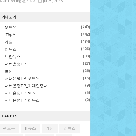
Jul 29, 2026
JP-Hosting 관리자3
카테고리
(449)
윈도우
(442)
IT뉴스
(434)
게임
(426)
리눅스
(38)
보안뉴스
(27)
서버운영TIP
(26)
보안
(13)
서버운영TIP_윈도우
(9)
서버운영TIP_자체인증서
(5)
서버운영TIP_VPN
(2)
서버운영TIP_리눅스
LABELS
윈도우
IT뉴스
게임
리눅스