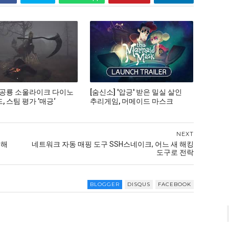
 공룡 소울라이크 다이노
[숨신소] '압긍' 받은 밀실 살인
 스팀 평가 ’매긍‘
추리게임, 머메이드 마스크
NEXT
이해
네트워크 자동 매핑 도구 SSH스네이크, 어느 새 해킹
도구로 전락
BLOGGER
DISQUS
FACEBOOK