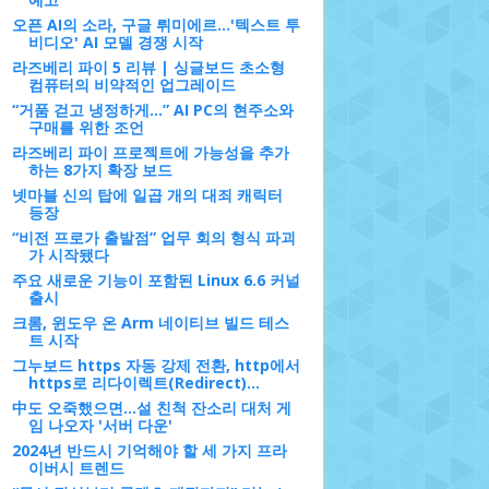
오픈 AI의 소라, 구글 뤼미에르…'텍스트 투
비디오' AI 모델 경쟁 시작
라즈베리 파이 5 리뷰 | 싱글보드 초소형
컴퓨터의 비약적인 업그레이드
“거품 걷고 냉정하게…” AI PC의 현주소와
구매를 위한 조언
라즈베리 파이 프로젝트에 가능성을 추가
하는 8가지 확장 보드
넷마블 신의 탑에 일곱 개의 대죄 캐릭터
등장
“비전 프로가 출발점” 업무 회의 형식 파괴
가 시작됐다
주요 새로운 기능이 포함된 Linux 6.6 커널
출시
크롬, 윈도우 온 Arm 네이티브 빌드 테스
트 시작
그누보드 https 자동 강제 전환, http에서
https로 리다이렉트(Redirect)...
中도 오죽했으면…설 친척 잔소리 대처 게
임 나오자 '서버 다운'
2024년 반드시 기억해야 할 세 가지 프라
이버시 트렌드