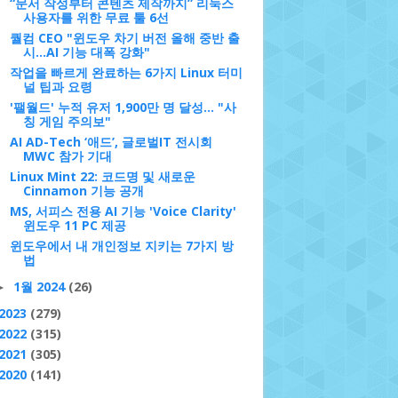
“문서 작성부터 콘텐츠 제작까지” 리눅스
사용자를 위한 무료 툴 6선
퀄컴 CEO "윈도우 차기 버전 올해 중반 출
시...AI 기능 대폭 강화"
작업을 빠르게 완료하는 6가지 Linux 터미
널 팁과 요령
'팰월드' 누적 유저 1,900만 명 달성... "사
칭 게임 주의보"
AI AD-Tech ‘애드’, 글로벌IT 전시회
MWC 참가 기대
Linux Mint 22: 코드명 및 새로운
Cinnamon 기능 공개
MS, 서피스 전용 AI 기능 'Voice Clarity'
윈도우 11 PC 제공
윈도우에서 내 개인정보 지키는 7가지 방
법
1월 2024
(26)
►
2023
(279)
2022
(315)
2021
(305)
2020
(141)