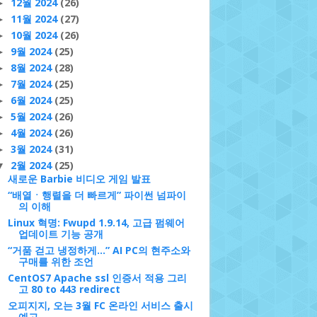
12월 2024
(26)
►
11월 2024
(27)
►
10월 2024
(26)
►
9월 2024
(25)
►
8월 2024
(28)
►
7월 2024
(25)
►
6월 2024
(25)
►
5월 2024
(26)
►
4월 2024
(26)
►
3월 2024
(31)
►
2월 2024
(25)
▼
새로운 Barbie 비디오 게임 발표
“배열ㆍ행렬을 더 빠르게” 파이썬 넘파이
의 이해
Linux 혁명: Fwupd 1.9.14, 고급 펌웨어
업데이트 기능 공개
“거품 걷고 냉정하게…” AI PC의 현주소와
구매를 위한 조언
CentOS7 Apache ssl 인증서 적용 그리
고 80 to 443 redirect
오피지지, 오는 3월 FC 온라인 서비스 출시
예고