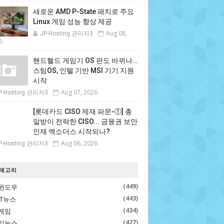
새로운 AMD P-State 패치로 주요
Linux 게임 성능 향상 제공
Aug 08,
JP-Hosting 관리자3
6
핸드헬드 게임기 OS 판도 바뀌나…
스팀OS, 인텔 기반 MSI 기기 지원
시작
Aug 07, 2026
P-Hosting 관리자3
[롯데카드 CISO 제재 파문-①] 총
알받이 전락한 CISO... 금융권 보안
인재 엑소더스 시작되나?
Aug 06, 2026
P-Hosting 관리자3
테고리
(449)
윈도우
(443)
IT뉴스
(434)
게임
(427)
리눅스