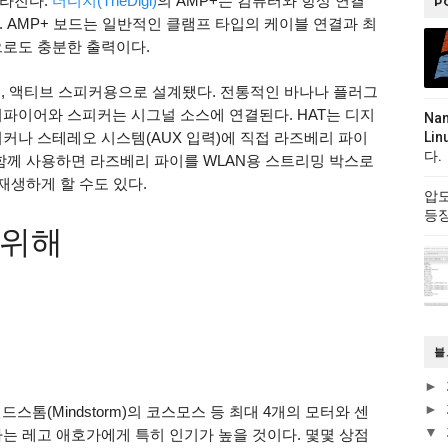
달라진다.
더디지(TheDigi)
의 AMP+는 컴퓨터와 항상 연결
P
 AMP+ 보드는 일반적인 클램프 타입의 케이블 연결과 최
으로도 충분한 출력이다.
면, 액티브 스피커용으로 설계됐다. 전통적인 바나나 플러그
리파이어와 스피커는 시그널 소스에 연결된다. HAT는 디지
Na
커나 스테레오 시스템(AUX 입력)에 직접 라즈베리 파이
Li
다.
 함께 사용하면 라즈베리 파이를 WLAN용 스트리밍 박스로
 재생하게 할 수도 있다.
압도
등
 위해
블
►
►
스톰(Mindstorm)의 코스모스 등 최대 4개의 모터와 센
▼
는 레고 애호가에게 특히 인기가 높을 것이다. 몇몇 상점