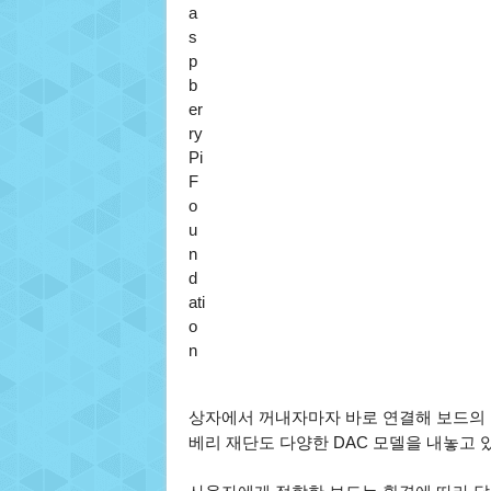
a
s
p
b
er
ry
Pi
F
o
u
n
d
ati
o
n
상자에서 꺼내자마자 바로 연결해 보드의 
베리 재단도 다양한 DAC 모델을 내놓고 