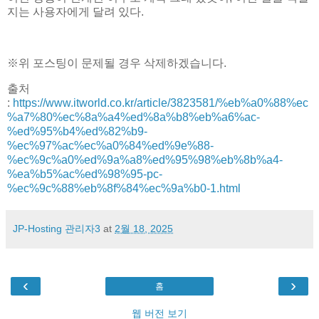
지는 사용자에게 달려 있다.
※위 포스팅이 문제될 경우 삭제하겠습니다.
출처
:
https://www.itworld.co.kr/article/3823581/%eb%a0%88%ec
%a7%80%ec%8a%a4%ed%8a%b8%eb%a6%ac-
%ed%95%b4%ed%82%b9-
%ec%97%ac%ec%a0%84%ed%9e%88-
%ec%9c%a0%ed%9a%a8%ed%95%98%eb%8b%a4-
%ea%b5%ac%ed%98%95-pc-
%ec%9c%88%eb%8f%84%ec%9a%b0-1.html
JP-Hosting 관리자3
at
2월 18, 2025
‹
›
홈
웹 버전 보기