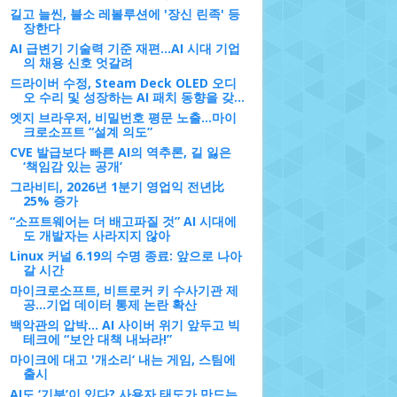
길고 늘씬, 블소 레볼루션에 '장신 린족' 등
장한다
AI 급변기 기술력 기준 재편…AI 시대 기업
의 채용 신호 엇갈려
드라이버 수정, Steam Deck OLED 오디
오 수리 및 성장하는 AI 패치 동향을 갖...
엣지 브라우저, 비밀번호 평문 노출…마이
크로소프트 “설계 의도”
CVE 발급보다 빠른 AI의 역추론, 길 잃은
‘책임감 있는 공개’
그라비티, 2026년 1분기 영업익 전년比
25% 증가
“소프트웨어는 더 배고파질 것” AI 시대에
도 개발자는 사라지지 않아
Linux 커널 6.19의 수명 종료: 앞으로 나아
갈 시간
마이크로소프트, 비트로커 키 수사기관 제
공…기업 데이터 통제 논란 확산
백악관의 압박... AI 사이버 위기 앞두고 빅
테크에 “보안 대책 내놔라!”
마이크에 대고 '개소리‘ 내는 게임, 스팀에
출시
AI도 ‘기분’이 있다? 사용자 태도가 만드는