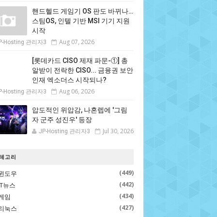
핸드헬드 게임기 OS 판도 바뀌나…
스팀OS, 인텔 기반 MSI 기기 지원
시작
Aug 07, 2026
P-Hosting 관리자3
[롯데카드 CISO 제재 파문-①] 총
알받이 전락한 CISO... 금융권 보안
인재 엑소더스 시작되나?
Aug 06, 2026
P-Hosting 관리자3
압도적인 위압감, 나혼렙에 '그림
자 군주 성진우' 등장
Jul 30, 2026
JP-Hosting 관리자3
테고리
(449)
윈도우
(442)
IT뉴스
(434)
게임
(427)
리눅스