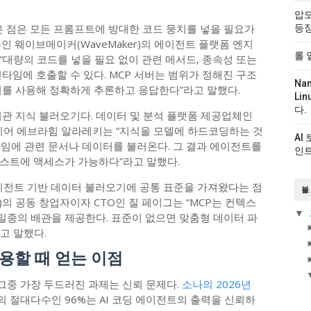
압도
은 점은 모든 프롬프트에 방대한 코드 뭉치를 넣을 필요가
등
인 웨이브메이커(WaveMaker)의 에이전트 플랫폼 엔지
롤 
대량의 코드를 넣을 필요 없이 관련 메서드, 종속성 또는
타임에 호출할 수 있다. MCP 서버는 범위가 정해진 구조
Na
이를 사용해 정확하게 추론하고 응답한다”라고 말했다.
Li
다.
기관 지식 불러오기다. 데이터 및 분석 플랫폼 제공업체인
엔지니어 에브라힘 알라레키는 “지식을 모델에 하드코딩하는 것
AI
타임에 관련 문서나 데이터를 불러온다. 그 결과 에이전트를
인트
스트에 액세스가 가능하다”라고 말했다.
에이전트 기반 데이터 불러오기에 공통 표준을 가져왔다는 점
블
e)의 공동 창업자이자 CTO인 질 페이그는 “MCP는 컨텍스
▼
종의 배관을 제공한다. 표준이 없으면 맞춤형 데이터 파
고 말했다.
용할 때 얻는 이점
 그중 가장 두드러진 과제는 신뢰 문제다.
소나의 2026년
의 절대다수인 96%는 AI 코딩 에이전트의 출력을 신뢰하