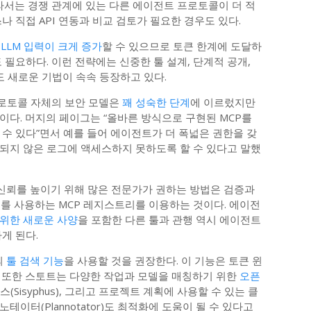
라서는 경쟁 관계에 있는 다른 에이전트 프로토콜이 더 적
나 직접 API 연동과 비교 검토가 필요한 경우도 있다.
서
LLM 입력이 크게 증가
할 수 있으므로 토큰 한계에 도달하
 필요하다. 이런 전략에는 신중한 툴 설계, 단계적 공개,
도 새로운 기법이 속속 등장하고 있다.
 프로토콜 자체의 보안 모델은
꽤 성숙한 단계
에 이르렀지만
이다. 머지의 페이그는 “올바른 방식으로 구현된 MCP를
수 있다”면서 예를 들어 에이전트가 더 폭넓은 권한을 갖
되지 않은 로그에 액세스하지 못하도록 할 수 있다고 말했
 신뢰를 높이기 위해 많은 전문가가 권하는 방법은 검증과
버를 사용하는 MCP 레지스트리를 이용하는 것이다. 에이전
 위한 새로운 사양
을 포함한 다른 툴과 관행 역시 에이전트
게 된다.
의
툴 검색 기능
을 사용할 것을 권장한다. 이 기능은 토큰 윈
 또한 스토트는 다양한 작업과 모델을 매칭하기 위한
오픈
Sisyphus), 그리고 프로젝트 계획에 사용할 수 있는 클
이터(Plannotator)도 최적화에 도움이 될 수 있다고