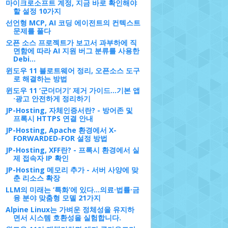
마이크로소프트 계정, 지금 바로 확인해야
할 설정 10가지
선언형 MCP, AI 코딩 에이전트의 컨텍스트
문제를 풀다
오픈 소스 프로젝트가 보고서 과부하에 직
면함에 따라 AI 지원 버그 분류를 사용한
Debi...
윈도우 11 블로트웨어 정리, 오픈소스 도구
로 해결하는 방법
윈도우 11 ‘군더더기’ 제거 가이드…기본 앱
·광고 안전하게 정리하기
JP-Hosting, 자체인증서란? - 방어존 및
프록시 HTTPS 연결 안내
JP-Hosting, Apache 환경에서 X-
FORWARDED-FOR 설정 방법
JP-Hosting, XFF란? - 프록시 환경에서 실
제 접속자 IP 확인
JP-Hosting 메모리 추가 - 서버 사양에 맞
춘 리소스 확장
LLM의 미래는 ‘특화’에 있다…의료·법률·금
융 분야 맞춤형 모델 21가지
Alpine Linux는 가벼운 정체성을 유지하
면서 시스템 호환성을 실험합니다.