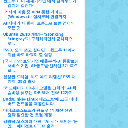
윈도우 11이 재채기하면 애저 클라우드가
감기에 걸린다
JP 서버 이용 중 VPN 통합 가이드
(Windows) - 설치부터 연결까지
AI 시대의 새 화폐, 토큰…AI 토큰 경제의
모든 것
Ubuntu 26.10 개발은 'Stonking
Stingray'가 구체화되면서 공식적으
로...
“SSD, 오래 쓰고 싶다면”…윈도우 11에서
지금 바로 바꿔야 할 설정
[국내 상장 보안기업 매출분석-3] 통합보안
서비스 기업, AI·글로벌·신사업 3개 축으
로...
향상된 프레임 '레드 데드 리뎀션' PS5 패
키지, 29일 출시
“하드웨어가 아니라 모델을 고쳐라” AI 학
습비용 낮추는 아키텍처 전략 12가지
BudsLink는 Linux 데스크탑에 고급 이어
버드 컨트롤을 제공합니다.
마이크로소프트의 윈도우 11 쇄신 선언…
정작 필요한 건 로컬 계정
강병탁 AI스페라 대표, “AI 시대 보안은 ‘운
영’... 에이전트 CTEM 출격”