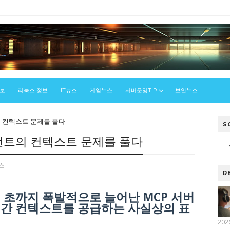
정보
리눅스 정보
IT뉴스
게임뉴스
서버운영TIP
보안뉴스
트의 컨텍스트 문제를 풀다
S
에이전트의 컨텍스트 문제를 풀다
스
R
년 초까지 폭발적으로 늘어난 MCP 서버
실시간 컨텍스트를 공급하는 사실상의 표
202