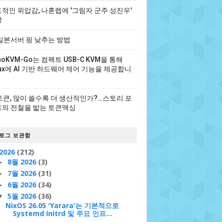
적인 위압감, 나혼렙에 '그림자 군주 성진우'
장
일본서버 핑 낮추는 방법
noKVM-Go는 컴팩트 USB-C KVM을 통해
nux에 AI 기반 하드웨어 제어 기능을 제공합니
 토큰, 많이 쓸수록 더 생산적인가?…스토리 포
의 전철을 밟는 토큰맥싱
로그 보관함
2026
(212)
8월 2026
(3)
►
7월 2026
(31)
►
6월 2026
(34)
►
5월 2026
(36)
▼
NixOS 26.05 'Yarara'는 기본적으로
Systemd Initrd 및 주요 인프...