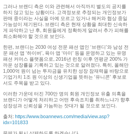
그러나 브랜디 측은 이와 관련해서 아직까지 별도의 공지를
하지 않고 있는 상황이다. 고객정보로 추정되는 개인정보가
판매 중이라는 사실을 아예 모르고 있거나 해커와 협상 중일
가능성이 제기된다. 브랜디 측은 현재 상황을 최대한 신속하
게 파악하고 난 후, 회원들에게 정확하게 알려서 추가 피해를
최소화해야 할 것으로 보인다.
한편, 브랜디는 2030 여성 전문 패션 앱인 ‘브랜디’와 남성 전
문 패션 앱 ‘하이버’, 육아 앱 ‘마미’ 등을 운영하고 있는 유명
패션 커머스 플랫폼으로, 2016년 런칭 이후 연평균 200% 가
까운 성장률을 기록하고 있는 것으로 알려졌다. 특히, 올해만
1,000억 원이 넘는 투자금을 유치한 성장 잠재력을 바탕으로
기업가치 1조 원 이상의 신생기업을 뜻하는 ‘유니콘’ 후보로
서도 주목을 받고 있다.
이러한 가운데 터진 700만 명의 회원 개인정보 유출 의혹을
브랜디가 어떻게 처리하고 어떤 후속조치를 취하느냐가 향후
성장성과 신뢰성을 가늠하는 잣대가 될 것으로 보인다.
출처:
https://www.boannews.com/media/view.asp?
idx=101833
문제가 될시 삭제하도록 하겠습니다.