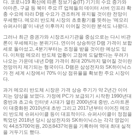
다. 코로나19 확산에 따른 정보기술(IT) 기기의 수요 증가와
아마존, 구글 등 북미 주요 IT 업체들의 데이터 서버 인프라 확
충 수요에 따라 D램 수요가 견조하게 유지될 것이란 전망이
우세했다. 메모리 반도체 시장의 초호황기를 뜻하는 ‘메모리
슈퍼사이클’이 내년 이후까지 이어질 것이란 분석도 나왔다.
그러나 최근 증권가와 시장조사기관을 중심으로는 다시 비관
론이 우세해지는 분위기다. 연이어 상승하던 D램 가격이 보합
세로 돌아섰고, 4분기부터는 조정을 받을 것이란 예상도 있
다. 이처럼 메모리 반도체 업황이 고점에 도달했다는 우려가
나오는 가운데 내년 D램 가격이 최대 20%까지 떨어질 것이란
전망까지 제기되는 형국이다. D램은 삼성전자와 SK하이닉스
가 전 세계 시장에서 70% 이상 점유율을 확보한 주요 시장이
다.
과거 메모리 반도체 시장은 가격 상승 주기가 약 2년간 이어
지는 양상을 보였다. 가정에 PC가 보급되기 시작한 1990년대
중반과 초고속 인터넷 시대가 열린 2000년대 중반, 스마트폰
이 대중화된 2010년대 초반 그리고 2017년부터 이어진 메모
리 반도체 슈퍼사이클 등이 대표적이다. 슈퍼사이클이 정점을
찍었던 2018년 당시 삼성전자와 SK하이닉스는 각각 영업이
익 44조5700억원, 20조8437억원을 기록하며 역대 최대 실적
을 거두기도 했다.