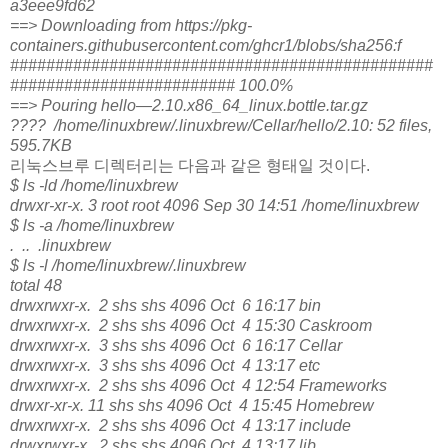
a3eee9fd62
==> Downloading from https://pkg-
containers.githubusercontent.com/ghcr1/blobs/sha256:f
###############################################
######################### 100.0%
==> Pouring hello—2.10.x86_64_linux.bottle.tar.gz
???? /home/linuxbrew/.linuxbrew/Cellar/hello/2.10: 52 files,
595.7KB
리눅스브루 디렉터리는 다음과 같은 형태일 것이다.
$ ls -ld /home/linuxbrew
drwxr-xr-x. 3 root root 4096 Sep 30 14:51 /home/linuxbrew
$ ls -a /home/linuxbrew
. .. .linuxbrew
$ ls -l /home/linuxbrew/.linuxbrew
total 48
drwxrwxr-x. 2 shs shs 4096 Oct 6 16:17 bin
drwxrwxr-x. 2 shs shs 4096 Oct 4 15:30 Caskroom
drwxrwxr-x. 3 shs shs 4096 Oct 6 16:17 Cellar
drwxrwxr-x. 3 shs shs 4096 Oct 4 13:17 etc
drwxrwxr-x. 2 shs shs 4096 Oct 4 12:54 Frameworks
drwxr-xr-x. 11 shs shs 4096 Oct 4 15:45 Homebrew
drwxrwxr-x. 2 shs shs 4096 Oct 4 13:17 include
drwxrwxr-x. 2 shs shs 4096 Oct 4 13:17 lib