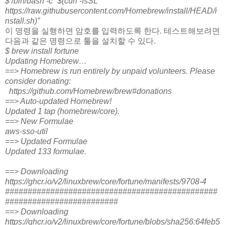
$ /bin/bash -c “$(curl -fsSL
https://raw.githubusercontent.com/Homebrew/install/HEAD/i
nstall.sh)”
이 명령을 실행하면 암호를 입력하도록 한다. 테스트해보려면
다음과 같은 명령으로 툴을 설치할 수 있다.
$ brew install fortune
Updating Homebrew…
==> Homebrew is run entirely by unpaid volunteers. Please
consider donating:
https://github.com/Homebrew/brew#donations
==> Auto-updated Homebrew!
Updated 1 tap (homebrew/core).
==> New Formulae
aws-sso-util
==> Updated Formulae
Updated 133 formulae.
==> Downloading
https://ghcr.io/v2/linuxbrew/core/fortune/manifests/9708-4
###############################################
#########################
==> Downloading
https://ghcr.io/v2/linuxbrew/core/fortune/blobs/sha256:64feb5