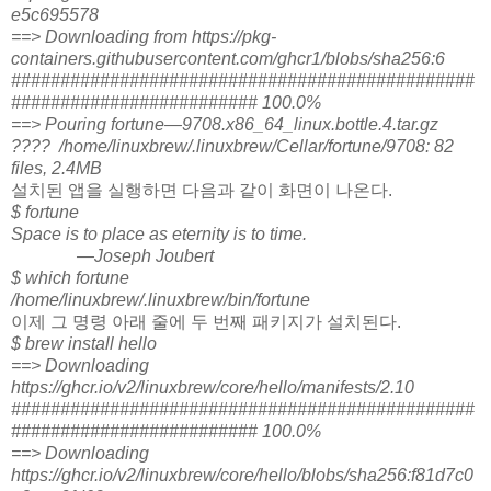
e5c695578
==> Downloading from https://pkg-
containers.githubusercontent.com/ghcr1/blobs/sha256:6
###############################################
######################### 100.0%
==> Pouring fortune—9708.x86_64_linux.bottle.4.tar.gz
???? /home/linuxbrew/.linuxbrew/Cellar/fortune/9708: 82
files, 2.4MB
설치된 앱을 실행하면 다음과 같이 화면이 나온다.
$ fortune
Space is to place as eternity is to time.
—Joseph Joubert
$ which fortune
/home/linuxbrew/.linuxbrew/bin/fortune
이제 그 명령 아래 줄에 두 번째 패키지가 설치된다.
$ brew install hello
==> Downloading
https://ghcr.io/v2/linuxbrew/core/hello/manifests/2.10
###############################################
######################### 100.0%
==> Downloading
https://ghcr.io/v2/linuxbrew/core/hello/blobs/sha256:f81d7c0