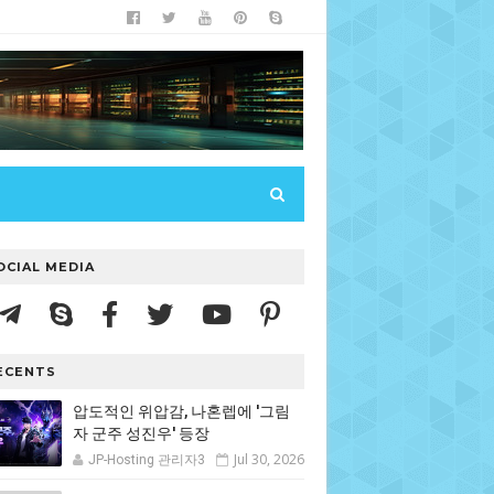
OCIAL MEDIA
ECENTS
압도적인 위압감, 나혼렙에 '그림
자 군주 성진우' 등장
Jul 30, 2026
JP-Hosting 관리자3