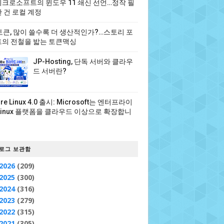
크로소프트의 윈도우 11 쇄신 선언…정작 필
 건 로컬 계정
 토큰, 많이 쓸수록 더 생산적인가?…스토리 포
의 전철을 밟는 토큰맥싱
JP-Hosting, 단독 서버와 클라우
드 서버란?
ure Linux 4.0 출시: Microsoft는 엔터프라이
Linux 플랫폼을 클라우드 이상으로 확장합니
로그 보관함
2026
(209)
2025
(300)
2024
(316)
2023
(279)
2022
(315)
2021
(305)