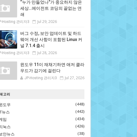
“누가 만들었나”가 중요하지 않은
세상…에이전트 코딩의 끝없는 연
쇄
Jul 29, 2026
P-Hosting 관리자3
버그 수정, 보안 업데이트 및 하드
웨어 개선 사항이 포함된 Linux 커
널 7.1.4 출시
Jul 28, 2026
P-Hosting 관리자3
윈도우 11이 재채기하면 애저 클라
우드가 감기에 걸린다
Jul 27, 2026
JP-Hosting 관리자3
테고리
(448)
윈도우
(442)
IT뉴스
(434)
게임
(426)
리눅스
(38)
보안뉴스