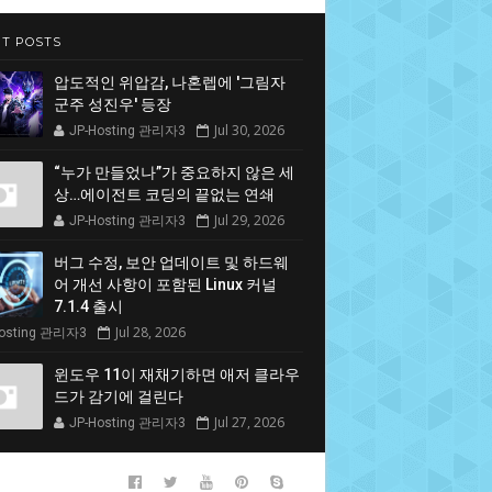
T POSTS
압도적인 위압감, 나혼렙에 '그림자
군주 성진우' 등장
Jul 30, 2026
JP-Hosting 관리자3
“누가 만들었나”가 중요하지 않은 세
상…에이전트 코딩의 끝없는 연쇄
Jul 29, 2026
JP-Hosting 관리자3
버그 수정, 보안 업데이트 및 하드웨
어 개선 사항이 포함된 Linux 커널
7.1.4 출시
Jul 28, 2026
Hosting 관리자3
윈도우 11이 재채기하면 애저 클라우
드가 감기에 걸린다
Jul 27, 2026
JP-Hosting 관리자3