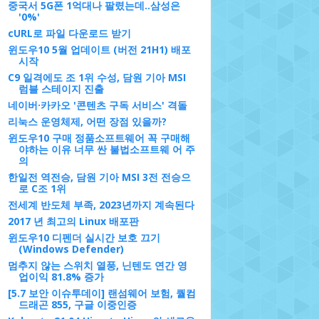
중국서 5G폰 1억대나 팔렸는데..삼성은
'0%'
cURL로 파일 다운로드 받기
윈도우10 5월 업데이트 (버전 21H1) 배포
시작
C9 일격에도 조 1위 수성, 담원 기아 MSI
럼블 스테이지 진출
네이버·카카오 '콘텐츠 구독 서비스' 격돌
리눅스 운영체제, 어떤 장점 있을까?
윈도우10 구매 정품소프트웨어 꼭 구매해
야하는 이유 너무 싼 불법소프트웨 어 주
의
한일전 역전승, 담원 기아 MSI 3전 전승으
로 C조 1위
전세계 반도체 부족, 2023년까지 계속된다
2017 년 최고의 Linux 배포판
윈도우10 디펜더 실시간 보호 끄기
(Windows Defender)
멈추지 않는 스위치 열풍, 닌텐도 연간 영
업이익 81.8% 증가
[5.7 보안 이슈투데이] 랜섬웨어 보험, 퀄컴
드래곤 855, 구글 이중인증