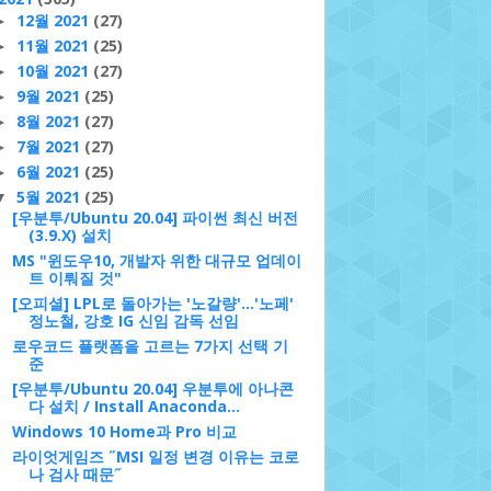
12월 2021
(27)
►
11월 2021
(25)
►
10월 2021
(27)
►
9월 2021
(25)
►
8월 2021
(27)
►
7월 2021
(27)
►
6월 2021
(25)
►
5월 2021
(25)
▼
[우분투/Ubuntu 20.04] 파이썬 최신 버전
(3.9.X) 설치
MS "윈도우10, 개발자 위한 대규모 업데이
트 이뤄질 것"
[오피셜] LPL로 돌아가는 '노갈량'...'노페'
정노철, 강호 IG 신임 감독 선임
로우코드 플랫폼을 고르는 7가지 선택 기
준
[우분투/Ubuntu 20.04] 우분투에 아나콘
다 설치 / Install Anaconda...
Windows 10 Home과 Pro 비교
라이엇게임즈 ˝MSI 일정 변경 이유는 코로
나 검사 때문˝