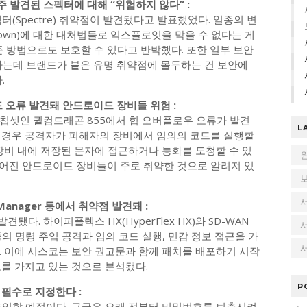
 지난 주 발견된 스펙터에 대해 “위험하지 않다” :
(Spectre) 취약점이 발견됐다고 발표했었다. 일종의 변
down)에 대한 대처법들로 익스플로잇을 막을 수 없다는 게
존 방법으로도 보호할 수 있다고 반박했다. 또한 일부 보안
하는데 브랜드가 붙은 유명 취약점에 몰두하는 건 보안에
.
 코드 오류 발견돼 안드로이드 장비들 위험 :
칩셋인 퀄컴드래곤 855에서 힙 오버플로우 오류가 발견
L
로잇 될 경우 공격자가 피해자의 장비에서 임의의 코드를 실행할
장비 내에 저장된 문자에 접근하거나 통화를 도청할 수 있
만들어진 안드로이드 장비들이 주로 취약한 것으로 알려져 있
 vManager 등에서 취약점 발견돼 :
견됐다. 하이퍼플렉스 HX(HyperFlex HX)와 SD-WAN
들의 명령 주입 공격과 임의 코드 실행, 민감 정보 접근을 가
서
. 이에 시스코는 보안 권고문과 함께 패치를 배포하기 시작
를 가지고 있는 것으로 분석됐다.
P
증을 필수로 지정한다 :
도입할 예정이다. 구글은 오래 전부터 비밀번호를 퇴출시켜