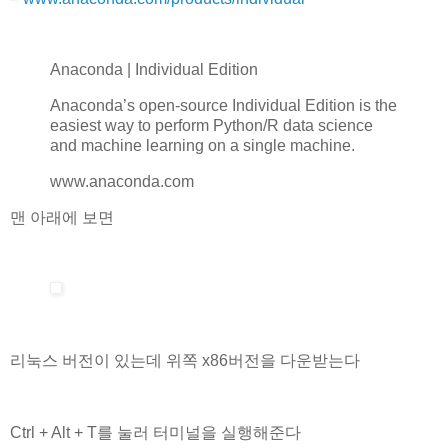
Anaconda | Individual Edition
Anaconda’s open-source Individual Edition is the
easiest way to perform Python/R data science
and machine learning on a single machine.
www.anaconda.com
맨 아래에 보면
리눅스 버전이 있는데 위쪽 x86버전을 다운받는다
Ctrl + Alt + T를 눌러 터미널을 실행해준다