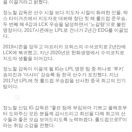
을 이끌거라고 밝혔다.
정노철 감독은 선수 시절 보다 지도자 시절이 화려한 인물. 락
스 타이거즈에서 지도자로 데뷔해 창단 첫 해 롤드컵 준우승,
두 번째 해 4강과 LCK 우승을 달성하면서 ‘노갈량’으로 불린
명장이다. 2017시즌에는 LPL로 건너가 2년간 EDG를 이끌었
다.
2019시즌을 앞두고 아프리카 프릭스의 수석코치로 2년만에
LCK에 복귀했고, 지난 2020년은 한화생명에서 수석코치로
지도자 생활을 이어갔다.
정노철 감독이 이끌게 될 IG는 LPL 명문 팀 중 하나로 ‘루키’
송의진과 ‘더샤이’ 강승록 등 한국 선수가 포진했다. 지난
2017년 LPL에 첫 롤드컵 우승컵을 선사한 중국 최고의 인기
팀이다.
정노철 신임 IG 감독은 “좋은 팀에 부임되어 기쁘고 올해초부
터 도와주신 모든 분들께 감사드리고 최선을 다해 최고의 선
수들과 좋은 모습 보여드리도록 노력하겠다. 롤드컵으로!!”이
라는 취임 소감을 전했다.