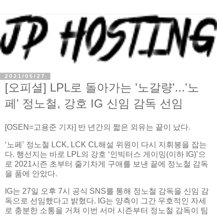
2021/05/27
[오피셜] LPL로 돌아가는 '노갈량'...'노
페' 정노철, 강호 IG 신임 감독 선임
[OSEN=고용준 기자] 반 년간의 짧은 외유는 끝이 났다.
‘노페’ 정노철 LCK, LCK CL해설 위원이 다시 지휘봉을 잡는
다. 행선지는 바로 LPL의 강호 ‘인빅터스 게이밍(이하 IG)’으
로 2021시즌 초부터 줄기차게 구애를 보낸 끝에 정노철 감독
을 품에 안았다.
IG는 27일 오후 7시 공식 SNS를 통해 정노철 감독을 신임 감
독으로 선임했다고 밝혔다. IG는 양측이 그간 우호적인 자세
로 충분한 소통을 거쳐 이번 서머 시즌부터 정노철 감독이 팀