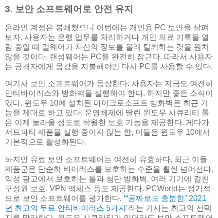
3. 보안 소프트웨어로 안전 유지
온라인 계정은 봉쇄했으니 이번에는 개인용 PC 보안을 살펴
보자. 사용자는 은행 업무를 처리하거나 개인 의료 기록을 열
람 중일 때 멀웨어가 자신의 정보를 몰래 탈취하는 것을 원치
않을 것이다. 랜섬웨어는 PC를 완전히 잠근다. 따라서 사용자
는 공격자에게 몸값을 지불해야만 다시 PC를 사용할 수 있다.
여기서 보안 소프트웨어가 등장한다. 사용자는 지금도 여전히
안티바이러스와 방화벽을 실행해야 한다. 하지만 좋은 소식이
있다. 윈도우 10에 설치된 마이크로소프트 방화벽은 최근 기
능을 제대로 하고 있다. 운영체제에 딸린 윈도우 시큐리티 툴
은 이제 놀라울 정도로 탁월한 보호 기능을 제공한다. 게다가
서드파티 제품을 실행 중이지 않는 한, 이들은 윈도우 10에서
기본적으로 활성화된다.
하지만 유료 보안 소프트웨어는 여전히 유효하다. 최근 이들
제품군은 단순히 바이러스를 보호하는 수준을 훨씬 넘어선다.
악성 광고에서 보호하는 툴과 첨단 방화벽, 여러 기기에 걸친
구성원 보호, VPN 액세스 등도 제공한다. PCWorld는 정기적
으로 보안 소프트웨어를 평가한다.
‘“공짜로도 충분한” 2021
년 최고의 무료 안티바이러스 5가지’
라는 기사는 최고의 선택
지를 망라한다. 윈도우 시큐리티가 있더라도 보안 소프트웨어