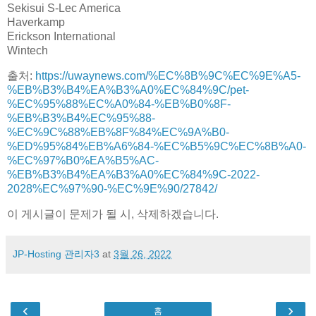
Sekisui S-Lec America
Haverkamp
Erickson International
Wintech
출처:
https://uwaynews.com/%EC%8B%9C%EC%9E%A5-
%EB%B3%B4%EA%B3%A0%EC%84%9C/pet-
%EC%95%88%EC%A0%84-%EB%B0%8F-
%EB%B3%B4%EC%95%88-
%EC%9C%88%EB%8F%84%EC%9A%B0-
%ED%95%84%EB%A6%84-%EC%B5%9C%EC%8B%A0-
%EC%97%B0%EA%B5%AC-
%EB%B3%B4%EA%B3%A0%EC%84%9C-2022-
2028%EC%97%90-%EC%9E%90/27842/
이 게시글이 문제가 될 시, 삭제하겠습니다.
JP-Hosting 관리자3
at
3월 26, 2022
‹
›
홈