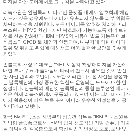
디지털 자산 분야에서도 그 두각을 나타내고 있다.
리눅스원은 인블록의 메타코인 플랫폼 내에서 암호화폐 해킹
시도가 있을 경우에도 데이터가 유출되지 않도록 외부 위협을
차단하는 것을 지원한다. 모든 데이터를 암호화 처리하고 리
눅스원의 HPVS 환경에서만 복호화가 가능하도록 하여 보안
성을 한층 강화했다. IBM HPVS의 시큐어 빌드 기능은 데브
섹옵스의 CI/CD 툴 체인과 연동되며, 내부자에 의한 데이터
탈취 및 위변조 위협에 대해서도 더욱 철저한 보안을 갖추게
되었다.
인블록의 채상우 대표는 “NFT 시장의 확장과 디지털 자산에
대한 투자 수요가 높아짐에 따라서 반드시 필요한 것이 안전
한 자산 관리와 보안이다. 또한 이러한 디지털 자산을 생성하
는 블록체인의 가장 중요한 핵심도 운영되는 노드에 대한 안
정성이다. 인블럭의 메인넷 블록체인의 통합 솔루션인 메타코
인은 현재 리눅스원에서 구동되고 있으며 이는 실제 비즈니스
에서 활용성이 매우 높을 뿐만 아니라 우수한 안정성을 제공
한다”라고 말했다.
한국IBM 리눅스원 사업부의 정승건 상무는 “IBM 리눅스원은
개방형 플랫폼으로서, IBM의 업계 선도적인 기밀 컴퓨팅 기술
을 집약하여 적용함으로써 혁신적인 개인정보 보호, 보안 및