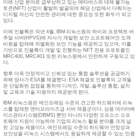
미래 산업 분야로 급부상하고 있는 메타버스와 대체 불가능
토큰(NFT) 산업이 활발히 발굴되며 해당 산업에서 다뤄지는
디지털 자산의 안전한 관리에 대한 중요성 또한 화두가 되고
있다.
이에 인블록은 작년 4월, IBM 리눅스원의 하이퍼 프로텍트 버
추얼 서버(HPVS)에 자사가 개발한 보안 소프트웨어인 도깨
비원을 탑재해 차별화된 보안 기능을 제공하고 있으며, 이를
기반으로 인블록이 개발 및 진행하는 NFT 전용 프로토콜인
MRC400, MRC401 또한 리눅스원에서 안전하게 구동되고 있
다.
향후 더욱 안정적이고 신뢰성 있는 통합 솔루션을 공급하기
위해 양사가 ESA를 체결했다. ESA 체결로 인블록의 고객들
은 단일화된 접점을 통하여 디자인, 개발, 솔루션 통합, 설치
및 교육과 기술 지원까지 제공받게 된다.
IBM 리눅스원은 메인프레임 수준의 견고한 하드웨어에 리눅
스를 탑재한 엔터프라이즈급 서버 제품군이다. 상용 데이터베
이스관리시스템(DBMS) 뿐만 아니라 다양한 오프소스 소프
트웨어 지원이 가능하여 기업의 리눅스 활용 분야를 크게 넓
힌 고성능 제품이다. 메인프레임 수준의 하드웨어 안정성과
보안성을 리눅스 시스템에서도 동일하게 제공할 수 있는 만큼