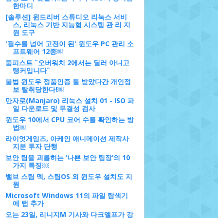
한마디
[솔루션] 윈드리버 스튜디오 리눅스 서비
스, 리눅스 기반 지능형 시스템 관 리 지
원 도구
'필수를 넘어 고전이 된' 윈도우 PC 관리 소
프트웨어 12종￼
둠피스트 ˝오버워치 2에서는 딜러 아니고
탱커입니다˝
불법 윈도우 정품인증 툴 받았다간 개인정
보 탈취당한다!￼
만자로(Manjaro) 리눅스 설치 01 - ISO 파
일 다운로드 및 무결성 검사
윈도우 10에서 CPU 코어 수를 확인하는 방
법￼
라이엇게임즈, 아케인 애니메이션 제작사
지분 투자 단행
보안 팀을 괴롭히는 ‘나쁜 보안 팀장’의 10
가지 특징￼
밸브 스팀 덱, 스팀OS 외 윈도우 설치도 지
원
Microsoft Windows 11의 파일 탐색기
에 탭 추가
오는 23일, 리니지M 기사와 다크엘프가 강