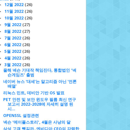
12월 2022
(26)
►
11월 2022
(26)
►
10월 2022
(26)
►
9월 2022
(27)
►
8월 2022
(27)
►
7월 2022
(26)
►
6월 2022
(26)
►
5월 2022
(26)
►
4월 2022
(26)
►
3월 2022
(26)
▼
올해 넥슨 기대작 책임진다, 통합법인 '넥
슨게임즈' 출범
네이버 뉴스 ‘대세’는 알고리즘 아닌 ‘언론
배열’
리눅스 민트, 데비안 기반 OS 발표
PET 안전 및 보안 윈도우 필름 최신 연구
보고서 2022-2028에 자세히 설명 된
시...
OPENSSL 설정관련
넥슨 '메이플스토리', 4월은 사냥의 달
삼성 고객 뺏길까..엔비디아 CEO의 강력한