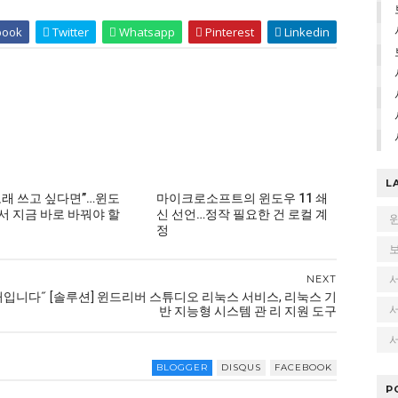
book
Twitter
Whatsapp
Pinterest
Linkedin
L
 오래 쓰고 싶다면”…윈도
마이크로소프트의 윈도우 11 쇄
에서 지금 바로 바꿔야 할
신 선언…정작 필요한 건 로컬 계
정
NEXT
커입니다˝
[솔루션] 윈드리버 스튜디오 리눅스 서비스, 리눅스 기
반 지능형 시스템 관 리 지원 도구
서
BLOGGER
DISQUS
FACEBOOK
P