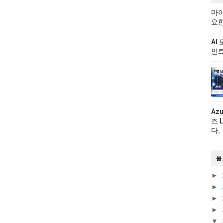
마이
요한
AI
인트
Az
즈 
다.
블
►
►
►
►
▼