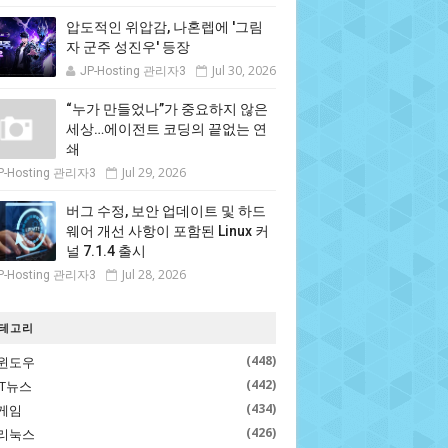
압도적인 위압감, 나혼렙에 '그림
자 군주 성진우' 등장
Jul 30, 2026
JP-Hosting 관리자3
“누가 만들었나”가 중요하지 않은
세상…에이전트 코딩의 끝없는 연
쇄
Jul 29, 2026
P-Hosting 관리자3
버그 수정, 보안 업데이트 및 하드
웨어 개선 사항이 포함된 Linux 커
널 7.1.4 출시
Jul 28, 2026
P-Hosting 관리자3
테고리
(448)
윈도우
(442)
IT뉴스
(434)
게임
(426)
리눅스