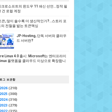
크로소프트의 윈도우 11 쇄신 선언…정작 필
 건 로컬 계정
 토큰, 많이 쓸수록 더 생산적인가?…스토리 포
의 전철을 밟는 토큰맥싱
JP-Hosting, 단독 서버와 클라우
드 서버란?
ure Linux 4.0 출시: Microsoft는 엔터프라이
Linux 플랫폼을 클라우드 이상으로 확장합니
로그 보관함
2026
(210)
2025
(300)
2024
(316)
2023
(279)
2022
(315)