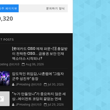
난주 페이지뷰
문의하기 양식
0,320
T POSTS
[롯데카드 CISO 제재 파문-①] 총알받
이 전락한 CISO... 금융권 보안 인재
엑소더스 시작되나?
Aug 06, 2026
Hosting 관리자3
압도적인 위압감, 나혼렙에 '그림자
군주 성진우' 등장
Jul 30, 2026
JP-Hosting 관리자3
“누가 만들었나”가 중요하지 않은 세
상…에이전트 코딩의 끝없는 연쇄
Jul 29, 2026
JP-Hosting 관리자3