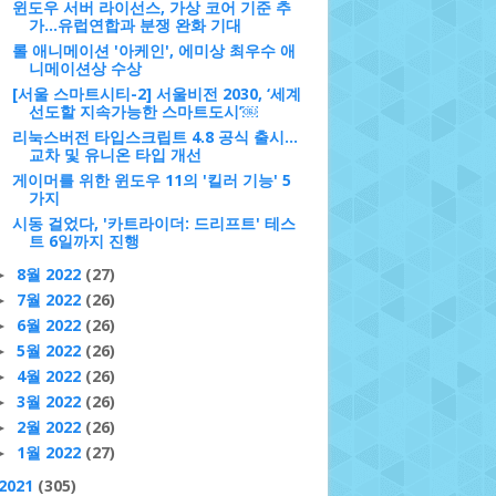
윈도우 서버 라이선스, 가상 코어 기준 추
가…유럽연합과 분쟁 완화 기대
롤 애니메이션 '아케인', 에미상 최우수 애
니메이션상 수상
[서울 스마트시티-2] 서울비전 2030, ‘세계
선도할 지속가능한 스마트도시’￼
리눅스버전 타입스크립트 4.8 공식 출시…
교차 및 유니온 타입 개선
게이머를 위한 윈도우 11의 '킬러 기능' 5
가지
시동 걸었다, '카트라이더: 드리프트' 테스
트 6일까지 진행
8월 2022
(27)
►
7월 2022
(26)
►
6월 2022
(26)
►
5월 2022
(26)
►
4월 2022
(26)
►
3월 2022
(26)
►
2월 2022
(26)
►
1월 2022
(27)
►
2021
(305)