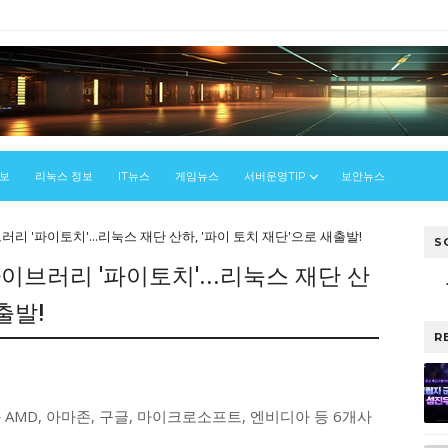
정보
리눅스 정보
IT뉴스
게임뉴스
서버운영TIP
보안뉴스
리 '파이토치'...리눅스 재단 산하, '파이 토치 재단'으로 새출발!
S
이브러리 '파이토치'...리눅스 재단 산
출발!
R
스
AMD, 아마존, 구글, 마이크로소프트, 엔비디아 등 6개사