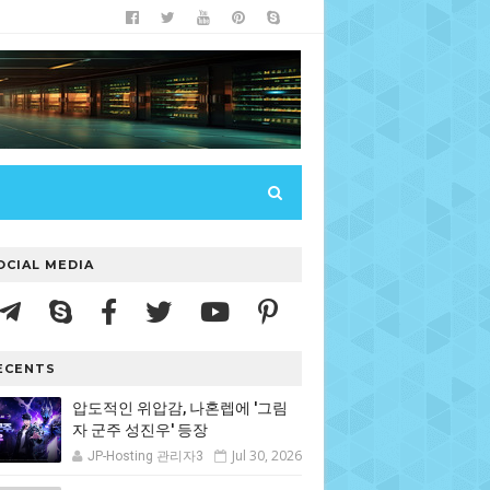
OCIAL MEDIA
ECENTS
압도적인 위압감, 나혼렙에 '그림
자 군주 성진우' 등장
Jul 30, 2026
JP-Hosting 관리자3