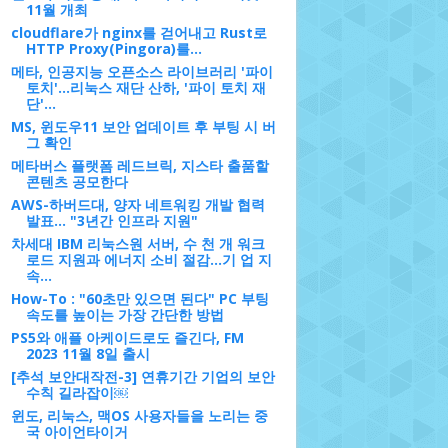
11월 개최
cloudflare가 nginx를 걷어내고 Rust로
HTTP Proxy(Pingora)를...
메타, 인공지능 오픈소스 라이브러리 '파이
토치'...리눅스 재단 산하, '파이 토치 재
단'...
MS, 윈도우11 보안 업데이트 후 부팅 시 버
그 확인
메타버스 플랫폼 레드브릭, 지스타 출품할
콘텐츠 공모한다
AWS-하버드대, 양자 네트워킹 개발 협력
발표… "3년간 인프라 지원"
차세대 IBM 리눅스원 서버, 수 천 개 워크
로드 지원과 에너지 소비 절감...기 업 지
속...
How-To : "60초만 있으면 된다" PC 부팅
속도를 높이는 가장 간단한 방법
PS5와 애플 아케이드로도 즐긴다, FM
2023 11월 8일 출시
[추석 보안대작전-3] 연휴기간 기업의 보안
수칙 길라잡이￼
윈도, 리눅스, 맥OS 사용자들을 노리는 중
국 아이언타이거