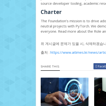
source developer tooling, academic res
Charter
The Foundation’s mission is to drive ad
neutral projects with PyTorch. We democ
everyone. Read more about the Role an
위 게시글에 문제가 있을 시, 삭제하겠습니
출처 :
https://www.aitimes.kr/news/art
Face
SHARE THIS: