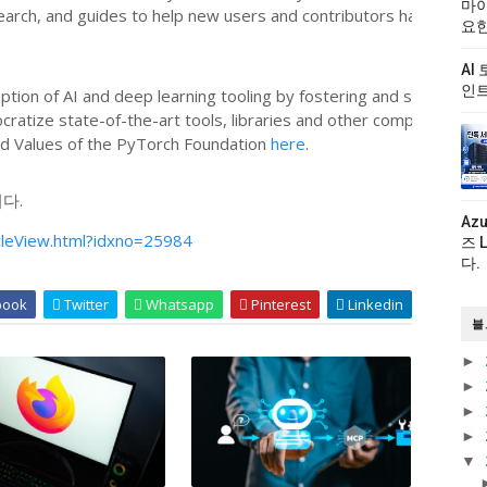
마이
earch, and guides to help new users and contributors have a prod
요한
AI
인트
option of AI and deep learning tooling by fostering and sustainin
ratize state-of-the-art tools, libraries and other components t
d Values of the PyTorch Foundation
here
.
다.
Az
icleView.html?idxno=25984
즈 
다.
book
Twitter
Whatsapp
Pinterest
Linkedin
블
►
►
►
►
▼