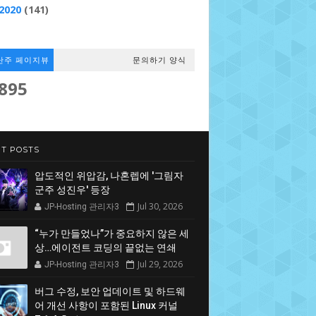
2020
(141)
난주 페이지뷰
문의하기 양식
,895
T POSTS
압도적인 위압감, 나혼렙에 '그림자
군주 성진우' 등장
Jul 30, 2026
JP-Hosting 관리자3
“누가 만들었나”가 중요하지 않은 세
상…에이전트 코딩의 끝없는 연쇄
Jul 29, 2026
JP-Hosting 관리자3
버그 수정, 보안 업데이트 및 하드웨
어 개선 사항이 포함된 Linux 커널