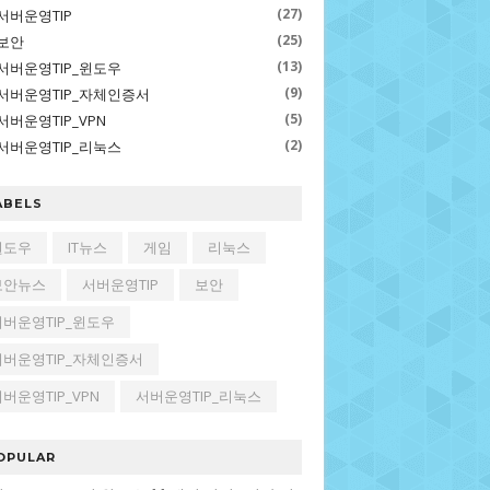
(27)
서버운영TIP
(25)
보안
(13)
서버운영TIP_윈도우
(9)
서버운영TIP_자체인증서
(5)
서버운영TIP_VPN
(2)
서버운영TIP_리눅스
ABELS
윈도우
IT뉴스
게임
리눅스
보안뉴스
서버운영TIP
보안
서버운영TIP_윈도우
서버운영TIP_자체인증서
 source PyTorch framework and
oject. The Foundation leverages
버운영TIP_VPN
서버운영TIP_리눅스
ed projects that support using PyTorch in
OPULAR
raining, local and regional events, open