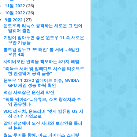
11월 2022
(26)
►
10월 2022
(26)
►
9월 2022
(27)
▼
윈도우와 리눅스 공격하는 새로운 고 언어
멀웨어 출현
기업이 알아두면 좋은 윈도우 11 속 새로운
보안 기능들
롤드컵 앞두고 '또 터진' 롤 서버... 6일간
오류 4회
사이버보안 인력을 확보하는 5가지 해법
“리눅스 서버 및 임베디드 시스템 타깃으로
한 랜섬웨어 공격 급증”
윈도우 11 22H2 업데이트 이슈, NVIDIA
GPU 게임 성능 하락 확인
덕심 사로잡은 원신의 약진
“틱톡 막아라”…유튜브, 쇼츠 창작자와 수
익 공유한다
VDC 리서치, 윈드리버 '엣지 컴퓨팅 OS 시
장 리더' 기업으로
알약 랜섬웨어 오진 사태와 보상안을 둘러
싼 논란
월드 투어를 향해, 아크 파이터즈 스피릿