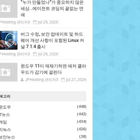
“누가 만들었나”가 중요하지 않은
세상…에이전트 코딩의 끝없는 연
쇄
Jul 29, 2026
P-Hosting 관리자3
버그 수정, 보안 업데이트 및 하드
웨어 개선 사항이 포함된 Linux 커
널 7.1.4 출시
Jul 28, 2026
P-Hosting 관리자3
윈도우 11이 재채기하면 애저 클라
우드가 감기에 걸린다
Jul 27, 2026
JP-Hosting 관리자3
테고리
(448)
윈도우
(442)
IT뉴스
(434)
게임
(426)
리눅스
(38)
보안뉴스