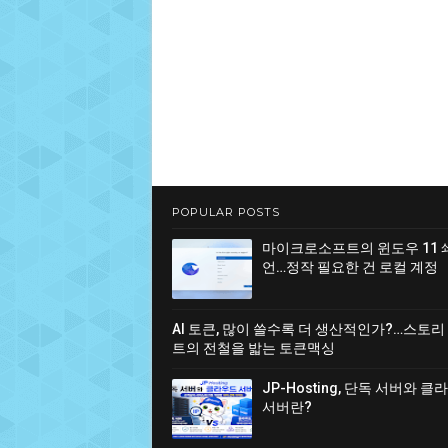
POPULAR POSTS
마이크로소프트의 윈도우 11 
언…정작 필요한 건 로컬 계정
AI 토큰, 많이 쓸수록 더 생산적인가?…스토리
트의 전철을 밟는 토큰맥싱
JP-Hosting, 단독 서버와 
서버란?