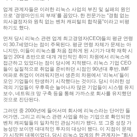
업계 관계자들은 이러한 리눅스 사업의 부진 및 실패의 원인
으로 ‘경영마인드의 부재’를 꼽았다. 한 전문가는 “경험 없는
의사결정자와 원칙 없는 벤처 캐피털의 합작품”이라고 비평
하기도 했다.
먼저 당시 리눅스 관련 업계 최고경영자(CEO)들의 평균 연령
이 30.7세였다는 점이 주목된다. 평균 연령 자체가 문제는 아
니지만, 이들이 리눅스를 처음 접하게 된 시기가 대학 재학 시
절인 20대 초반으로 대개 개인적인 취미 차원에서 리눅스에
접근하고 있었다는 점이 당시에 지적됐다. 리눅스 기업 CEO
들이 실질적으로 취업을 준비하던 시점인 90년대 후반, IMF
여파로 취업이 어려워지면서 생존의 차원에서 ‘리눅서’들이
모인 기업들이 탄생하기 시작했다는 것이다. 당시 이러한 성
격의 기업들이 우후죽순 늘어나자 많은 기업들이 시스템 유지
보수, 네트워크 망 구축 등을 통해 가까스로 회사를 유지했던
것으로 진단된다.
그러던 중 2000년에 들어서며 회사에 리눅스라는 단어만 들
어가면, 그리고 리눅스 관련 사업을 하는 기업으로 확인되면
벤처 캐피털들의 일차적인 관심거리가 됐다. 또 그중 성장 가
능성만 보이면 대대적인 투자의 대상이 됐다. 이 지점이 문제
가 시작된 대목이었다. 당시 리눅스 업계의 한 관계자는 “회사