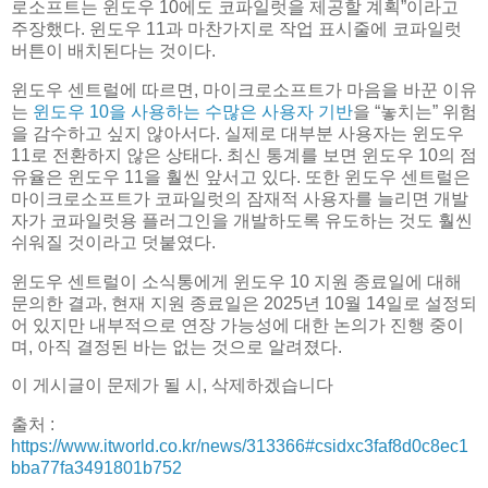
로소프트는 윈도우 10에도 코파일럿을 제공할 계획”이라고
주장했다. 윈도우 11과 마찬가지로 작업 표시줄에 코파일럿
버튼이 배치된다는 것이다.
윈도우 센트럴에 따르면, 마이크로소프트가 마음을 바꾼 이유
는
윈도우 10을 사용하는 수많은 사용자 기반
을 “놓치는” 위험
을 감수하고 싶지 않아서다. 실제로 대부분 사용자는 윈도우
11로 전환하지 않은 상태다. 최신 통계를 보면 윈도우 10의 점
유율은 윈도우 11을 훨씬 앞서고 있다. 또한 윈도우 센트럴은
마이크로소프트가 코파일럿의 잠재적 사용자를 늘리면 개발
자가 코파일럿용 플러그인을 개발하도록 유도하는 것도 훨씬
쉬워질 것이라고 덧붙였다.
윈도우 센트럴이 소식통에게 윈도우 10 지원 종료일에 대해
문의한 결과, 현재 지원 종료일은 2025년 10월 14일로 설정되
어 있지만 내부적으로 연장 가능성에 대한 논의가 진행 중이
며, 아직 결정된 바는 없는 것으로 알려졌다.
이 게시글이 문제가 될 시, 삭제하겠습니다
출처 :
https://www.itworld.co.kr/news/313366#csidxc3faf8d0c8ec1
bba77fa3491801b752