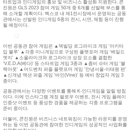
타트업과 인디게임의 홍보 및 비즈니스 활성화 지원한다. 콘
진원은 GLS 2023 참여 게임 50개 중 6개를 선발해 부스를 통
해 소개할 계획이다. 벡스코 내 제1전시장에서 운영되는 공동
관에서는 선발된 인디게임 6종의 전시, 시연, 체험 등이 진행
될 예정이다.
이번 공동관 참여 게임은 ▲덱빌딩 로그라이크 게임 ‘아키타
입 블루’ ▲각종 미니게임으로 구성된 플랫포머 게임 ‘베일드
엣지’ ▲소울라이크와 로그라이크 성장 요소를 결합한
‘V.E.D.A(베다)’ 등 스타트업 게임 3종과 ▲좀비 슈터 게임 ‘블
랙아웃’ ▲어드벤처 퍼즐 플랫포머 게임 ‘안녕서울-이태원 편’
▲신개념 액션 퍼즐 게임 ‘바인(Vine)’ 등 예비 창업자 게임 3
종이다.
공동관에서는 다양한 이벤트를 통해 K-인디게임을 알릴 방침
이다. 이에 인스타그램 계정 팔로우 이벤트, 전시 게임 플레이
인증샷 이벤트 등 풍성한 경품을 제공하는 각종 프로그램을
준비 중이다.
더불어, 콘진원은 비즈니스 네트워킹이 가능한 라운지를 운영
하는 등 이번 공동관에 참여한 인디게임의 성공적인 사업화를