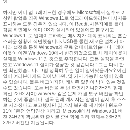
넷.
하지만 이미 업그레이드한 경우에도 Microsoft에서 실수로 이
상한 팝업을 띄워 Windows 11로 업그레이드하라는 메시지를
표시하는 드문 경우가 있습니다. 이 Reddit 사용자예를 들어,
잠금 화면에서 이미 OS가 설치되어 있음에도 불구하고
Windows 11로 업데이트하라는 메시지가 계속 표시되는 혼란
스러운 상황에 직면했습니다. USB를 통한 새로운 설치가 아
니라 설정을 통한 Windows의 무료 업데이트였습니다. "레이
아웃이 이전 Windows 10에서 변경되었으므로 새 레이아웃이
실제로 Windows 11인 것으로 추정합니다. 모든 설정을 확인
했고 Windows 11 설치가 성공한 것 같습니다." 그는 다시 한
번 확인했습니다. 그럼 정확히 무슨 일이 일어났을까요? 이런
일이 여러분에게도 일어났다면, 몇 가지 가능한 설명이 있을
수 있습니다. 물론 버그이지만, 캐시된 알림이 남아 있는 것일
수도 있습니다. 또는 버전을 두 번 확인하거나(22H2와 현재
최신 23H2 사이) winver와 같은 문제 해결 도구 버전을 확인
하는 것이 좋습니다. 결국 원래 게시자는 알림이 잠시 후 스스
로 사라졌다고 보고했지만 몇 가지 불만을 제기하다 윈도우
11이 "완전 엉망진창"이라고. Microsoft에서 Windows 11 버
전 24H2의 광범위한 출시를 준비함에 따라 현재는 23H2와
22H2 버전만 지원됩니다.