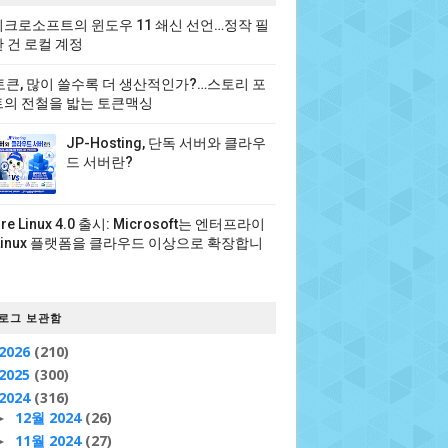
크로소프트의 윈도우 11 쇄신 선언…정작 필
 건 로컬 계정
 토큰, 많이 쓸수록 더 생산적인가?…스토리 포
의 전철을 밟는 토큰맥싱
JP-Hosting, 단독 서버와 클라우
드 서버란?
ure Linux 4.0 출시: Microsoft는 엔터프라이
Linux 플랫폼을 클라우드 이상으로 확장합니
로그 보관함
2026
(210)
2025
(300)
2024
(316)
12월 2024
(26)
►
11월 2024
(27)
►