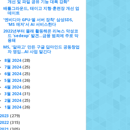
개선 및 파일 공유 기능 대폭 강화"
배틀그라운드, 태이고 지형·훈련장 개선 업
데이트
'엔비디아 GPU·델 서버 장착' 삼성SDS,
'MS 애저'서 AI 서비스한다
2022년부터 몰래 활동해온 리눅스 악성코
드 ‘sedexp’ 발견...금융 범죄에 주로 악
용돼
MS, '알파고' 만든 구글 딥마인드 공동창업
자 영입…AI 사업 맡긴다
8월 2024
(28)
►
7월 2024
(25)
►
6월 2024
(25)
►
5월 2024
(26)
►
4월 2024
(26)
►
3월 2024
(31)
►
2월 2024
(25)
►
1월 2024
(26)
►
2023
(279)
2022
(315)
2021
(305)