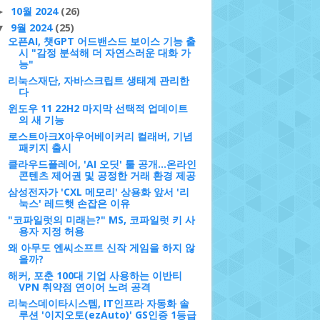
10월 2024
(26)
►
9월 2024
(25)
▼
오픈AI, 챗GPT 어드밴스드 보이스 기능 출
시 "감정 분석해 더 자연스러운 대화 가
능"
리눅스재단, 자바스크립트 생태계 관리한
다
윈도우 11 22H2 마지막 선택적 업데이트
의 새 기능
로스트아크X아우어베이커리 컬래버, 기념
패키지 출시
클라우드플레어, 'AI 오딧' 툴 공개…온라인
콘텐츠 제어권 및 공정한 거래 환경 제공
삼성전자가 'CXL 메모리' 상용화 앞서 '리
눅스' 레드햇 손잡은 이유
"코파일럿의 미래는?" MS, 코파일럿 키 사
용자 지정 허용
왜 아무도 엔씨소프트 신작 게임을 하지 않
을까?
해커, 포춘 100대 기업 사용하는 이반티
VPN 취약점 연이어 노려 공격
리눅스데이타시스템, IT인프라 자동화 솔
루션 '이지오토(ezAuto)' GS인증 1등급