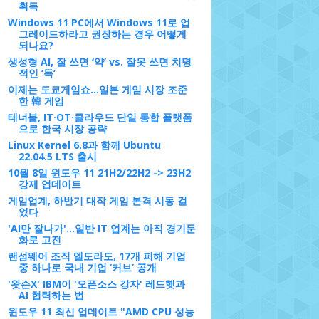
획득
Windows 11 PC에서 Windows 11로 업
그레이드하라고 권장하는 경우 어떻게
되나요?
생성형 AI, 잘 쓰면 ‘약’ vs. 잘못 쓰면 치명
적인 ‘독’
이제는 도쿄게임쇼…일본 게임 시장 조준
한 韓 게임
테너블, IT·OT·클라우드 단일 통합 플랫폼
으로 한국 시장 공략
Linux Kernel 6.8과 함께 Ubuntu
22.04.5 LTS 출시
10월 8일 윈도우 11 21H2/22H2 -> 23H2
강제 업데이트
게임업계, 하반기 대작 게임 본격 시동 걸
었다
'AI만 잘나가'…일반 IT 업계는 아직 경기둔
화로 고전
랜섬웨어 조직 엘도라도, 17개 피해 기업
중 하나로 국내 기업 ‘커브’ 공개
'왓슨X' IBM이 '오픈소스 강자' 레드햇과
AI 협력하는 법
윈도우 11 최신 업데이트 "AMD CPU 성능