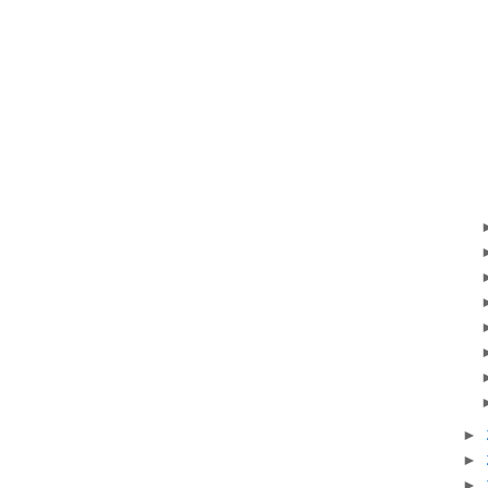
►
►
►