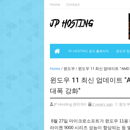
Home
Contact
JP-HOSTING 공식 홈페이지
윈도우 
Home
/
윈도우
/
윈도우 11 최신 업데이트 "AMD
윈도우 11 최신 업데이트 "
대폭 강화"
JP-Hosting 관리자3
2 years ago
윈도
8월 27일 마이크로소프트가 윈도우 11용 K
라이젠 9000 시리즈 성능이 향상되는 등 