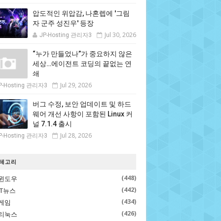
압도적인 위압감, 나혼렙에 '그림
자 군주 성진우' 등장
Jul 30, 2026
JP-Hosting 관리자3
“누가 만들었나”가 중요하지 않은
세상…에이전트 코딩의 끝없는 연
쇄
Jul 29, 2026
P-Hosting 관리자3
버그 수정, 보안 업데이트 및 하드
웨어 개선 사항이 포함된 Linux 커
널 7.1.4 출시
Jul 28, 2026
P-Hosting 관리자3
테고리
(448)
윈도우
(442)
IT뉴스
(434)
게임
(426)
리눅스