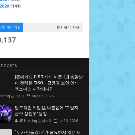
2020
(141)
난주 페이지뷰
문의하기 양식
0,137
T POSTS
[롯데카드 CISO 제재 파문-①] 총알받
이 전락한 CISO... 금융권 보안 인재
엑소더스 시작되나?
Aug 06, 2026
Hosting 관리자3
압도적인 위압감, 나혼렙에 '그림자
군주 성진우' 등장
Jul 30, 2026
JP-Hosting 관리자3
“누가 만들었나”가 중요하지 않은 세