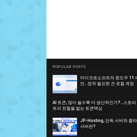
POPULAR POSTS
마이크로소프트의 윈도우 11 
언…정작 필요한 건 로컬 계정
AI 토큰, 많이 쓸수록 더 생산적인가?…스토리
트의 전철을 밟는 토큰맥싱
JP-Hosting, 단독 서버와 
서버란?