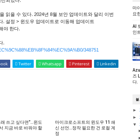
개선되었다.
마이
요한
읽을 수 있다. 2024년 8월 보안 업데이트와 달리 이번
. 설정 > 윈도우 업데이트로 이동해 업데이트
AI
해야 한다.
인트
다.
54650/%EC%9C%88%EB%8F%84%EC%9A%B0/348751
book
Twitter
Whatsapp
Pinterest
Linkedin
Az
즈 
다.
블
►
►
 오래 쓰고 싶다면”…윈도
마이크로소프트의 윈도우 11 쇄
▼
에서 지금 바로 바꿔야 할
신 선언…정작 필요한 건 로컬 계
정