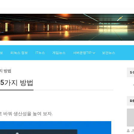
정보
리눅스 정보
IT뉴스
게임뉴스
서버운영TIP
보안뉴스
지 방법
S
 5가지 방법
우
R
 바꿔 생산성을 높여 보자.
J