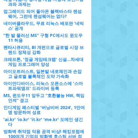
과와 과제는
업그레이드 되어 돌아온 블랙바스타 랜섬
웨어, 그런데 랜섬웨어는 없다?
네이버클라우드, 무료 리눅스 배포판 ‘네빅
스’ 공개
“한 발 물러선 MS” 구형 PC에서도 윈도우
11 허용
펜타시큐리티, BI 개편으로 글로벌 시장 브
랜드 정체성 강화
크래프톤, '정글 게임테크랩' 신설…차세대
게임 프로그래머 양성
아이오트러스트, 일본발 네로체인과 손잡
고 글로벌 블록체인 도약 가속화
아이언디바이스, 리눅스 오픈소스에 '스마
트파워앰프' 드라이버 등록
MS, 윈도우11 앞두고 “호환불능 HW, 책임
안져” 경고
인디게임 페스티벌 '버닝비버 2024', 1만여
명 방문하며 성료
'ai.kr' 'io.kr' 'it.kr' 'me.kr' 도메인 생긴
다
방화벽 취약점 악용 공격 비상! 해킹포럼에
100여개 기업의 방화벽 호스팅 서버 접