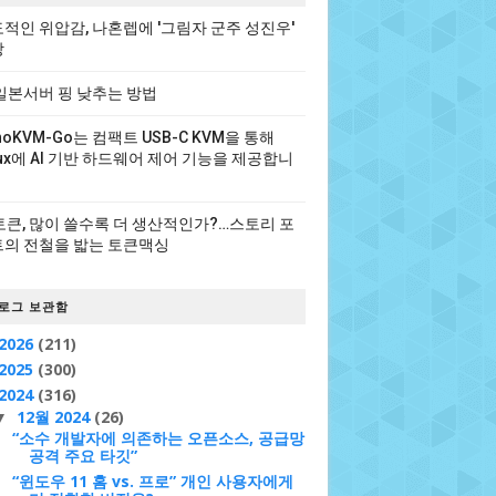
적인 위압감, 나혼렙에 '그림자 군주 성진우'
장
일본서버 핑 낮추는 방법
noKVM-Go는 컴팩트 USB-C KVM을 통해
nux에 AI 기반 하드웨어 제어 기능을 제공합니
 토큰, 많이 쓸수록 더 생산적인가?…스토리 포
의 전철을 밟는 토큰맥싱
로그 보관함
2026
(211)
2025
(300)
2024
(316)
12월 2024
(26)
▼
“소수 개발자에 의존하는 오픈소스, 공급망
공격 주요 타깃”
“윈도우 11 홈 vs. 프로” 개인 사용자에게