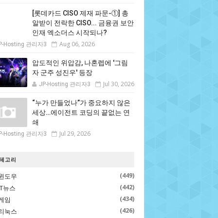
[롯데카드 CISO 제재 파문-①] 총
알받이 전락한 CISO... 금융권 보안
인재 엑소더스 시작되나?
Aug 06, 2026
P-Hosting 관리자3
압도적인 위압감, 나혼렙에 '그림
자 군주 성진우' 등장
Jul 30, 2026
JP-Hosting 관리자3
“누가 만들었나”가 중요하지 않은
세상…에이전트 코딩의 끝없는 연
쇄
Jul 29, 2026
P-Hosting 관리자3
테고리
(449)
윈도우
(442)
IT뉴스
(434)
게임
(426)
리눅스