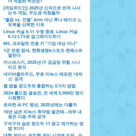
더 적합한 버전은?
[게임위드인] 2025년 신작으로 반격 나서
는 K-게임, 주도권 되찾을까
“퀄컴 vs. 인텔” Arm 아닌 루나 레이크 노
트북을 선택한 이유
Linux 커널 6.11 수명 종료: Linux 커널
6.12 LTS로 업그레이드하기
MS, 코파일럿 전용 키 “기업 대상 아냐”
1군 전원 참석, 한화생명e스포츠 팬페스트
열린다
카스퍼스키, 2025년 IT 공급망 위험 시나
리오 분석
네이버클라우드, 무료 리눅스 배포판 ‘네빅
스’ 공개
웹 앱을 윈도우와 통합하는 5가지 방법
2024 롤드컵 결승전, 전 세계 5,000만 명이
시청했다
초라한 AI PC 원년, 2025년에는 다를까
10년 넘은 리눅스 취약점 발견돼...세부 내
용은 다음 주에 공개
구석구석 숨은 윈도우 11 광고 제거하는 방
법 9가지
대형 게임사, 방치형 게임 시장에 도전…성